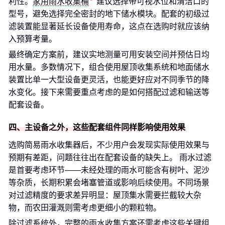
利性。
家用雨水收集桶
建议选择带可视水位和清洁口的
型号，避免选择完全密封的地下储水模块。配套的初级过
滤装置能显著延长设备使用寿命，这点在选购时就应该纳
入预算考量。
最终确定方案前，建议实地测量可用安装空间并预估日均
用水量。多数情况下，组合使用屋顶收集系统和地面储水
装置比单一大型设备更灵活，也能更好应对不同季节的降
水变化。接下来需要重点考虑的是如何搭配过滤和输送等
配套设备。
四、主设备之外，这些配套组件同样影响使用效果
选购简易雨水收集器后，不少用户会发现实际使用效果与
预期有差距，问题往往出在配套设备的缺失上。 雨水过滤
是首要考虑环节——未经处理的雨水可能含有树叶、泥沙
等杂质，长期积累会堵塞管道或影响后续使用。不同场景
对过滤精度的要求差异明显：屋顶集水需要拦截较大杂
物，而农田灌溉则需考虑更细小的颗粒物。
除过滤系统外，完整的雨水收集方案还需考虑这些关键组