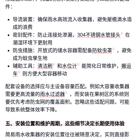
件：
导流装置：确保雨水高效流入收集器，避免屋檐滴水造
成的浪费
密封配件：防止连接处渗漏，
304不锈钢水管接头
在
潮湿环境下更耐用
防虫措施：开放式的储水容器需配备
防蚊虫罩
，避免
成为蚊虫孳生地
辅助工具：
清洁刷
和
水位计
能简化日常维护，
搬运
车
则方便大型容器移动
配套设备的选择应与主设备容量匹配。例如大容量收集器
需要更高流量的
雨水过滤器
，而安装在果树区的系统则
要优先考虑防虫网的覆盖面积。忽略这些适配问题，可能
导致系统整体效率下降。
五、安装位置和维护周期，这些细节决定长期使用体验
简易雨水收集器的安装位置往往被随意决定，实则直接影