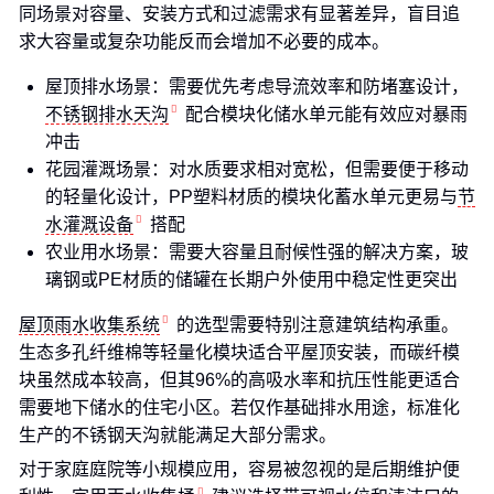
同场景对容量、安装方式和过滤需求有显著差异，盲目追
求大容量或复杂功能反而会增加不必要的成本。
屋顶排水场景：需要优先考虑导流效率和防堵塞设计，
不锈钢排水天沟
配合模块化储水单元能有效应对暴雨
冲击
花园灌溉场景：对水质要求相对宽松，但需要便于移动
的轻量化设计，PP塑料材质的模块化蓄水单元更易与
节
水灌溉设备
搭配
农业用水场景：需要大容量且耐候性强的解决方案，玻
璃钢或PE材质的储罐在长期户外使用中稳定性更突出
屋顶雨水收集系统
的选型需要特别注意建筑结构承重。
生态多孔纤维棉等轻量化模块适合平屋顶安装，而碳纤模
块虽然成本较高，但其96%的高吸水率和抗压性能更适合
需要地下储水的住宅小区。若仅作基础排水用途，标准化
生产的不锈钢天沟就能满足大部分需求。
对于家庭庭院等小规模应用，容易被忽视的是后期维护便