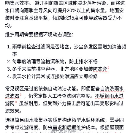
响集水效率。 避开树荫覆盖区域能减少落叶污染，而将进
水口朝向雨季主导风向可提升20%以上的集水量。地面安
装时要注意基础平整，倾斜超过5度可能导致容器受力不
均。
维护周期需要根据环境动态调整：
雨季前检查过滤网是否堵塞，沙尘多发区需增加清洁频
率
每季度清理导流槽沉积物，防止排水不畅
冬季来临前排空容器，北方地区要加装
防冻套
发现水位计异常或连接处渗漏应立即检修
常见误区是过度依赖自动清洁功能。即便配备
自清洗雨水
过滤器
，仍需定期人工检查滤网完整度。
不锈钢雨水过
滤网
虽然耐用，但受到外力撞击后可能出现变形影响过
滤效果。
选择简易雨水收集器实质是构建微型水循环系统，需要同
步考虑过滤精度、防虫需求和后期维护成本。根据屋顶面
展开更多内容
