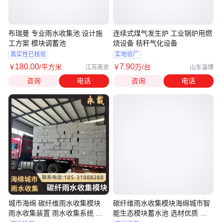
布瑞曼 专业雨水收集池 设计施
连续式煤气发生炉 工业锅炉用燃
工方案 模块调蓄池
烧设备 秸秆气化设备
真实性已核验
实地验厂
180
.00
7
.90
￥
/平方米
￥
万
/台
江苏南京
山东淄博
咨询
电话
咨询
电话
城市海绵 碳纤维雨水收集模块
碳纤维雨水收集模块海绵城市智
雨水收集装置 雨水收集系统 火
能生态模块蓄水池 选材优质 施