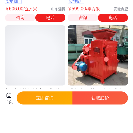
山岩棉
工方便
实地验厂
实地验厂
606
.00
599
.00
￥
/立方米
￥
/平方米
山东淄博
安徽合肥
咨询
电话
咨询
电话
蓝天 氧化铁红造粒机 氧化铁红
型煤设备压球机 全自动型煤生产
造粒设备 操作弹性大
线设备源头制造厂
立即咨询
获取底价
主页
真实性已核验
真实性已核验
3
.09
2
.15
￥
万
￥
万
/台
河南郑州
河南郑州
咨询
电话
咨询
电话