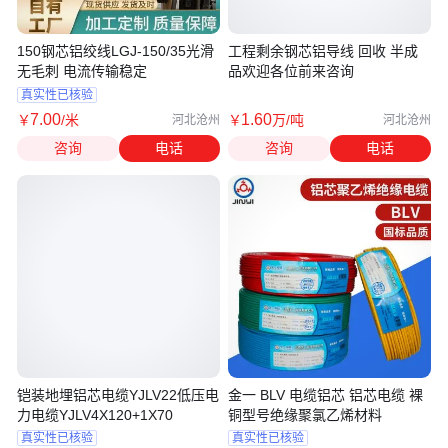
150钢芯铝绞线LGJ-150/35光滑
工程剩余钢芯铝导线 回收 半成
无毛刺 电流传输稳定
品欢迎各位前来咨询
真实性已核验
7
.00
1
.60
￥
/米
￥
万
/吨
河北沧州
河北沧州
咨询
电话
咨询
电话
铠装地埋铝芯电缆YJLV22低压电
金一 BLV 电缆铝芯 铝芯电缆 裸
力电缆YJLV4X120+1X70
铜型号绝缘聚氯乙烯材料
真实性已核验
真实性已核验