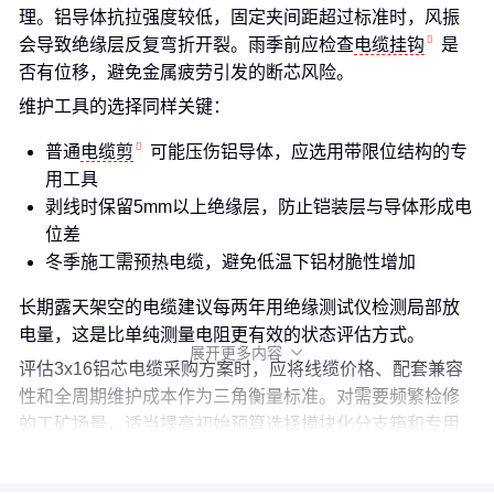
理。铝导体抗拉强度较低，固定夹间距超过标准时，风振
会导致绝缘层反复弯折开裂。雨季前应检查
电缆挂钩
是
否有位移，避免金属疲劳引发的断芯风险。
维护工具的选择同样关键：
普通
电缆剪
可能压伤铝导体，应选用带限位结构的专
用工具
剥线时保留5mm以上绝缘层，防止铠装层与导体形成电
位差
冬季施工需预热电缆，避免低温下铝材脆性增加
长期露天架空的电缆建议每两年用绝缘测试仪检测局部放
电量，这是比单纯测量电阻更有效的状态评估方式。
展开更多内容

评估3x16铝芯电缆采购方案时，应将线缆价格、配套兼容
性和全周期维护成本作为三角衡量标准。对需要频繁检修
的工矿场景，适当提高初始预算选择模块化分支箱和专用
维护工具，反而能降低后续综合成本。