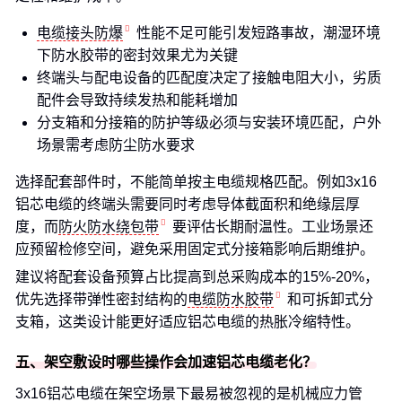
电缆接头防爆
性能不足可能引发短路事故，潮湿环境
下防水胶带的密封效果尤为关键
终端头与配电设备的匹配度决定了接触电阻大小，劣质
配件会导致持续发热和能耗增加
分支箱和分接箱的防护等级必须与安装环境匹配，户外
场景需考虑防尘防水要求
选择配套部件时，不能简单按主电缆规格匹配。例如3x16
铝芯电缆的终端头需要同时考虑导体截面积和绝缘层厚
度，而
防火防水绕包带
要评估长期耐温性。工业场景还
应预留检修空间，避免采用固定式分接箱影响后期维护。
建议将配套设备预算占比提高到总采购成本的15%-20%，
优先选择带弹性密封结构的
电缆防水胶带
和可拆卸式分
支箱，这类设计能更好适应铝芯电缆的热胀冷缩特性。
五、架空敷设时哪些操作会加速铝芯电缆老化？
3x16铝芯电缆在架空场景下最易被忽视的是机械应力管