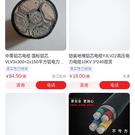
中策铝芯电缆 国标铝芯
铠装地埋铝芯电缆YJLV22高压电
VLV3x300+2x150平方铝电力电
力电缆10KV 3*240现货
缆
真实性已核验
真实性已核验
84
.50
18
.00
￥
/米
￥
/米
浙江杭州
天津
咨询
电话
咨询
电话