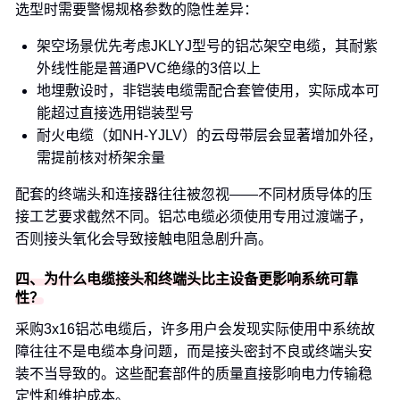
选型时需要警惕规格参数的隐性差异：
架空场景优先考虑JKLYJ型号的铝芯架空电缆，其耐紫
外线性能是普通PVC绝缘的3倍以上
地埋敷设时，非铠装电缆需配合套管使用，实际成本可
能超过直接选用铠装型号
耐火电缆（如NH-YJLV）的云母带层会显著增加外径，
需提前核对桥架余量
配套的终端头和连接器往往被忽视——不同材质导体的压
接工艺要求截然不同。铝芯电缆必须使用专用过渡端子，
否则接头氧化会导致接触电阻急剧升高。
四、为什么电缆接头和终端头比主设备更影响系统可靠
性？
采购3x16铝芯电缆后，许多用户会发现实际使用中系统故
障往往不是电缆本身问题，而是接头密封不良或终端头安
装不当导致的。这些配套部件的质量直接影响电力传输稳
定性和维护成本。