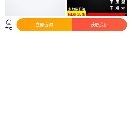
厂家直销YJLV22铝芯电缆
厂家国标铝芯电缆VLV铝电缆16
立即咨询
获取底价
主页
YJLV22铠装高压铝芯电缆3X120
25 35 50 70平方4 5芯三相铝电
现货
缆线
真实性已核验
真实性已核验
2
.00
4
.00
￥
/米
￥
/米
河北廊坊
河北石家庄
咨询
电话
咨询
电话
银顺牌铝芯电缆 ZR-YJLV聚乙烯
中策铝芯电缆 国标铝电缆
绝缘电力电缆 实惠耐用
VLV2*25平方 低压、中压、高压