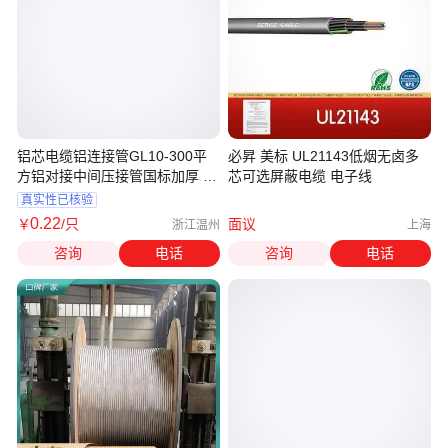
铝芯电缆铝连接管GL10-300平
必昇 美标 UL21143低烟无卤多
方铝对接中间压接管国标加厚 宇
芯可选屏蔽电缆 电子线
益电气
真实性已核验
0
.22
￥
/只
面议
浙江温州
上海
咨询
电话
咨询
电话