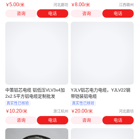
5
.00
8
.00
￥
/米
￥
/米
河北廊坊
江西赣州
咨询
电话
咨询
电话
中策铝芯电缆 铝低压VLV3x4加
YJLV铝芯电力电缆，YJLV22钢
2x2.5平方铝电缆定制批发
带铠装铝电缆
真实性已核验
真实性已核验
10
.20
20
.00
￥
/米
￥
/米
浙江杭州
河北廊坊
咨询
电话
咨询
电话