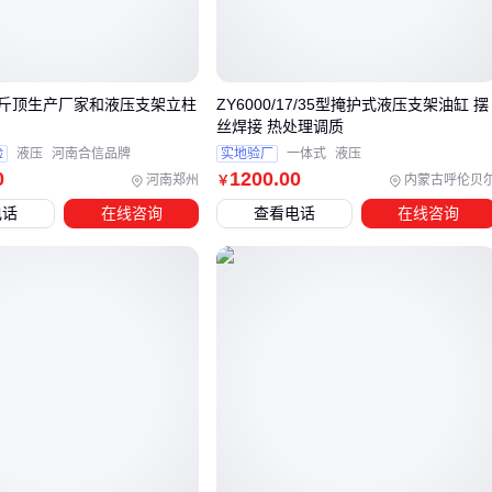
三、如何根据工况匹配液压支架类型？
选型时孤立比较支撑力或价格是常见误区，实际需要建立四维
交叉判断模型：
斤顶生产厂家和液压支架立柱
ZY6000/17/35型掩护式液压支架油缸 摆
丝焊接 热处理调质
采高范围：薄煤层（<1.3m）需紧凑型设计，中厚煤层优先
验
液压
河南合信品牌
实地验厂
一体式
液压
0
1200
.00
河南郑州
内蒙古呼伦贝
考虑放顶煤结构
￥
煤层倾角：超过25°必须采用带防倒装置的
ZY系列大倾角支
电话
在线咨询
查看电话
在线咨询
架
顶板压力：破碎顶板需要掩护式结构的主动护帮装置
推进速度：快速推进工作面应匹配电液控制系统响应速度
其中采高与倾角的组合最为关键——薄煤层配合大倾角工况
时，ZF5200这类矮型支架需额外配置
二级侧护千斤顶
来补
支护面积；而放顶煤支架在缓倾斜厚煤层中，ZF7600/24/38的
放煤口连续设计能显著提高回采率。
建议先用采高和倾角锁定支架大类，再用顶板条件验证结构细