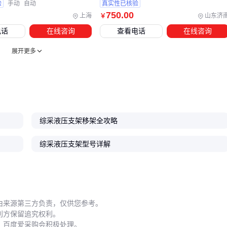
验
手动
自动
真实性已核验
750
.00
上海
山东济
￥
周期性地层压力监测可发现支护力不足的立柱
电话
在线咨询
查看电话
在线咨询
双伸缩液压支架立柱
需根据采高变化及时调整二级行程
大倾角段要重新计算护帮板对顶板的切顶力分配
展开更多
遇到断层带时，单纯增加工作阻力可能适得其反。应先检查
液
压支架密封件
是否完好，避免高压下渗漏导致支撑力虚标。
聚氨酯鼓型圈
等耐磨损密封材料在复杂地质条件下更可靠。
记录每次参数调整的效果，建立支架工况档案。这既能为后续
综采液压支架移架全攻略
采购积累数据，也能在设备转让时提供真实性能证明。
综采液压支架型号详解
综采液压支架的选型本质是匹配地质条件与支护效率的平衡。
先根据采高、倾角等核心参数锁定支架类型，再通过电液控制
系统和阀组提升响应精度，最后用压力检测仪等工具实现动态
优化——这才是避开参数陷阱的完整决策链。
由来源第三方负责，仅供您参考。
利方保留追究权利。
，百度爱采购会积极处理。