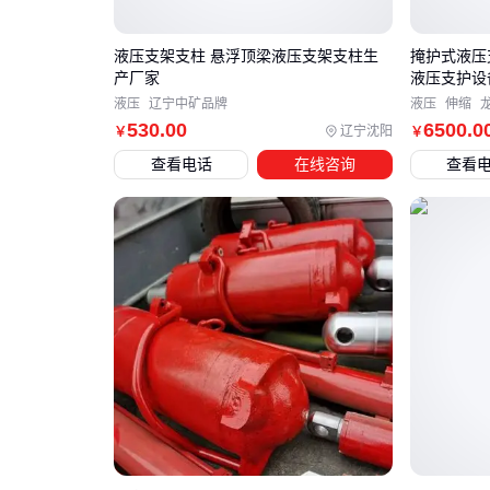
液压支架支柱 悬浮顶梁液压支架支柱生
掩护式液压
产厂家
液压支护设
液压
辽宁中矿品牌
液压
伸缩
530
.00
6500
.0
辽宁沈阳
￥
￥
查看电话
在线咨询
查看