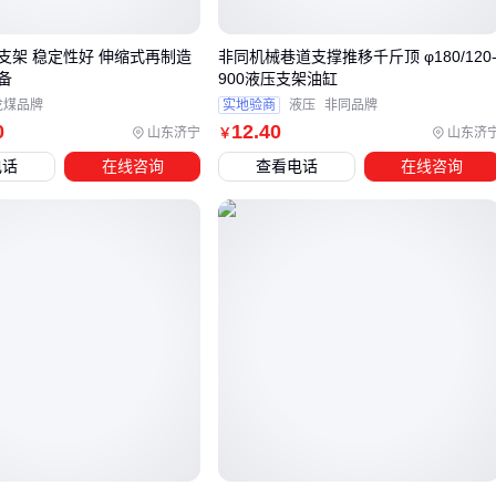
节：
支架 稳定性好 伸缩式再制造
非同机械巷道支撑推移千斤顶 φ180/120
破碎顶板优先选两柱掩护式而非四柱支撑式
备
900液压支架油缸
周期来压明显的工作面需要加强底座箱抗扭设计 最后根据推
龙煤品牌
实地验商
液压
非同品牌
0
12
.40
山东济宁
山东济
￥
进速度倒推阀组和电控系统配置，避免因响应延迟制约整体
电话
在线咨询
查看电话
在线咨询
效率。
这种系统选型方法能规避80%的错配问题，但还需注意
刮板输
送机
推移耳板的匹配度——下一环节我们将重点分析配套组
件的协同要求。
四、电液控制系统如何影响液压支架的整体响应速度？
选购综采液压支架后，许多用户会发现同样参数的支架在实际
作业中响应速度差异明显，这往往与电液控制系统和阀组的匹
配度有关。
低配阀组可能导致液压油路切换延迟，尤其在薄煤层快速推