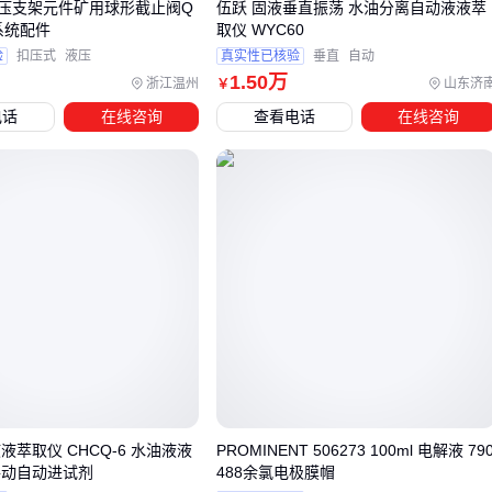
压支架元件矿用球形截止阀Q
伍跃 固液垂直振荡 水油分离自动液液萃
进时，支架升降跟不上
采煤机
速度
系统配件
取仪 WYC60
本安型电液控制系统
的信号传输稳定性，直接决定顶板来
验
扣压式
液压
真实性已核验
垂直
自动
1
.50
万
压时的紧急支护反应时间
浙江温州
山东济
￥
液压支架连接器组件
的密封性若不足，频繁漏油会加剧系
电话
在线咨询
查看电话
在线咨询
统压力波动
井下粉尘环境对控制系统是长期考验，
矿用防尘口罩
虽是小
配件，但能有效保护电液控制箱的精密传感器。硅胶材质的密
封件配合定期清理，可减少粉尘卡阀导致的误动作。
建议在验收时重点测试支架群协同动作的同步率，这是判断配
套系统是否达标的最直观指标。忽略这点可能导致后续加装改
造的成本远高于初期采购差价。
五、地质变化时如何调整支架参数避免效率损失？
液萃取仪 CHCQ-6 水油液液
PROMINENT 506273 100ml 电解液 79
井下煤层厚度和倾角变化是常态，但多数液压支架的压力参数
手动自动进试剂
488余氯电极膜帽
仍按初始条件设置。
支架压力检测仪
的作用此时凸显：