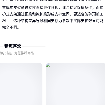
支撑式支架通过立柱直接顶住顶板，适合稳定煤层条件；而掩
护式支架通过顶梁和掩护梁形成支护空间，更适合破碎顶板工
况——这种结构差异导致相同支撑力参数下实际支护效果可能
完全不同。
选型时若仅比较支撑力参数，可能忽略支架结构对煤层条件的
适配性，这正是同参数设备表现差异的关键原因。
猜您喜欢
您的浏览，为您推荐商品
二、六种主流支架如何匹配不同煤层条件？
薄煤层工况需要紧凑型支架，其立柱行程和结构高度需专门设
计；大倾角煤层则要求支架具备防倒滑结构和特殊平衡装置。
选型错配不仅影响支护效果，还会加速
支架立柱配件
等关键
部件的磨损，显著增加维护成本。
理解各类支架的工况边界，才能避免因结构不适配导致的效率
损失和安全风险。