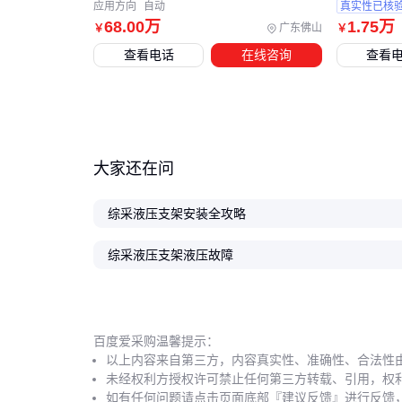
应用方向
自动
真实性已核
68
.00
万
1
.75
万
广东佛山
￥
￥
查看电话
在线咨询
查看
大家还在问
综采液压支架安装全攻略
综采液压支架液压故障
百度爱采购温馨提示：
以上内容来自第三方，内容真实性、准确性、合法性
未经权利方授权许可禁止任何第三方转载、引用，权
如有任何问题请点击页面底部『建议反馈』进行反馈