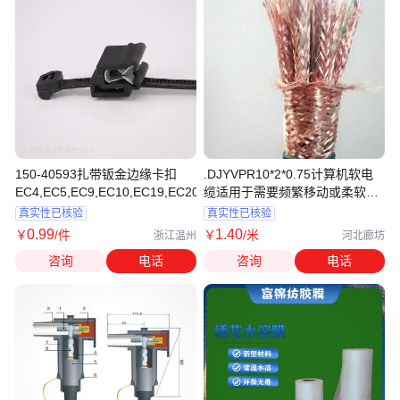
150-40593扎带钣金边缘卡扣
.DJYVPR10*2*0.75计算机软电
EC4,EC5,EC9,EC10,EC19,EC20,EC21
缆适用于需要频繁移动或柔软的
场合.
真实性已核验
真实性已核验
0
.99
1
.40
￥
/件
￥
/米
浙江温州
河北廊坊
咨询
电话
咨询
电话