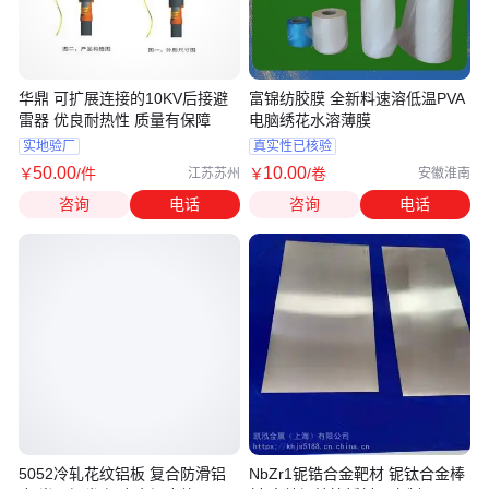
华鼎 可扩展连接的10KV后接避
富锦纺胶膜 全新料速溶低温PVA
雷器 优良耐热性 质量有保障
电脑绣花水溶薄膜
实地验厂
真实性已核验
50
.00
10
.00
￥
/件
￥
/卷
江苏苏州
安徽淮南
咨询
电话
咨询
电话
5052冷轧花纹铝板 复合防滑铝
NbZr1铌锆合金靶材 铌钛合金棒