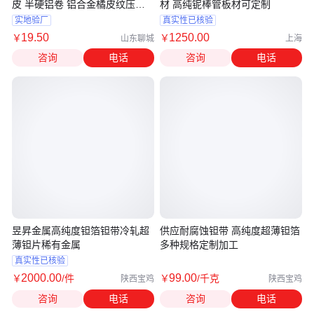
皮 半硬铝卷 铝合金橘皮纹压贴
材 高纯铌棒管板材可定制
牛皮纸
实地验厂
真实性已核验
19
.50
1250
.00
￥
￥
山东聊城
上海
咨询
电话
咨询
电话
昱昇金属高纯度钽箔钽带冷轧超
供应耐腐蚀钽带 高纯度超薄钽箔
薄钽片稀有金属
多种规格定制加工
真实性已核验
2000
.00
99
.00
￥
/件
￥
/千克
陕西宝鸡
陕西宝鸡
咨询
电话
咨询
电话