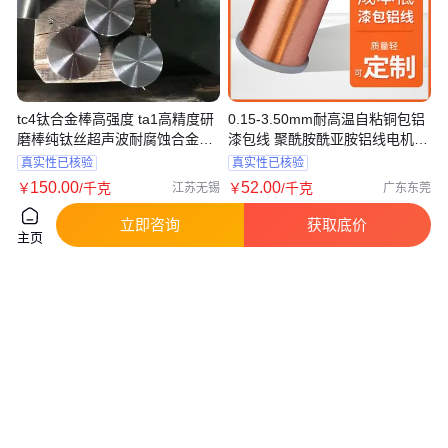
tc4钛合金棒高强度 ta1高精度研
0.15-3.50mm耐高温自粘铜包铝
磨棒纯钛丝超声波耐腐蚀合金圆
漆包线 聚酰胺酰亚胺铝线电机专
钢
用
真实性已核验
真实性已核验
150
.00
52
.00
￥
/千克
￥
/千克
江苏无锡
广东东莞
咨询
电话
咨询
电话
立即咨询
获取底价
主页