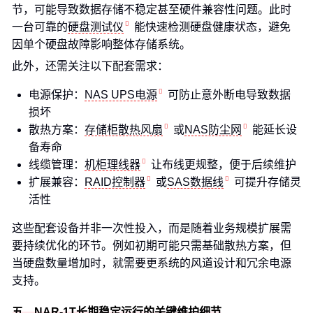
节，可能导致数据存储不稳定甚至硬件兼容性问题。此时
一台可靠的
硬盘测试仪
能快速检测硬盘健康状态，避免
因单个硬盘故障影响整体存储系统。
此外，还需关注以下配套需求：
电源保护：
NAS UPS电源
可防止意外断电导致数据
损坏
散热方案：
存储柜散热风扇
或
NAS防尘网
能延长设
备寿命
线缆管理：
机柜理线器
让布线更规整，便于后续维护
扩展兼容：
RAID控制器
或
SAS数据线
可提升存储灵
活性
这些配套设备并非一次性投入，而是随着业务规模扩展需
要持续优化的环节。例如初期可能只需基础散热方案，但
当硬盘数量增加时，就需要更系统的风道设计和冗余电源
支持。
五、NAR-1T长期稳定运行的关键维护细节