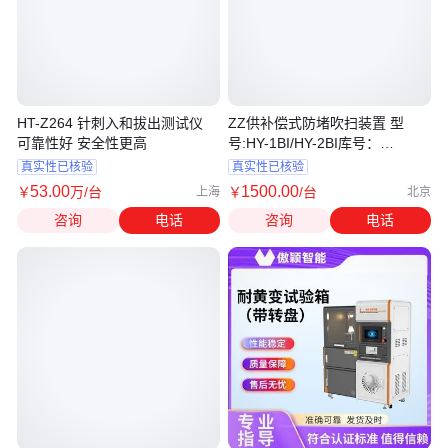
HT-Z264 针刺入和拔出测试仪
ZZ供补偿式防堵吹扫装置 型
可靠性好 安全性更高
号:HY-1BI/HY-2BI库号：
M314589
真实性已核验
真实性已核验
53
.00
1500
.00
￥
万
/台
￥
/台
上海
北京
咨询
电话
咨询
电话