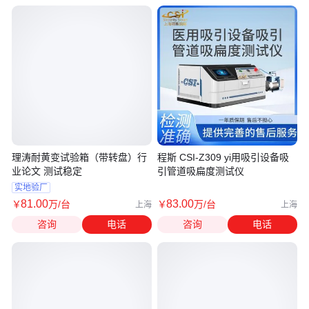
理涛耐黄变试验箱（带转盘）行
程斯 CSI-Z309 yi用吸引设备吸
业论文 测试稳定
引管道吸扁度测试仪
实地验厂
81
.00
83
.00
￥
万
/台
￥
万
/台
上海
上海
咨询
电话
咨询
电话