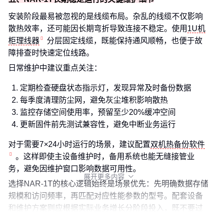
安装阶段最易被忽视的是线缆布局。杂乱的线缆不仅影响
散热效率，还可能因长期弯折导致连接不稳定。使用
1U机
柜理线器
分层固定线缆，既能保持通风顺畅，也便于故
障排查时快速定位线路。
日常维护中建议重点关注：
定期检查硬盘状态指示灯，发现异常及时备份数据
每季度清理防尘网，避免灰尘堆积影响散热
监控存储空间使用率，预留至少20%缓冲空间
更新固件前先测试兼容性，避免中断业务运行
对于需要7×24小时运行的场景，建议配置
双机热备份软件
。这样即使主设备维护时，备用系统也能无缝接管业
务，避免因维护窗口影响数据可用性。
展开更多内容

选择NAR-1T的核心逻辑始终是场景优先：先明确数据存储
规模和访问频率，再匹配对应性能参数的型号。配套设备
和维护方案则应根据实际业务增长分阶段投入，既不要过