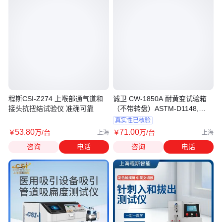
程斯CSI-Z274 上喉部通气道和
诚卫 CW-1850A 耐黄变试验箱
接头抗扭结试验仪 准确可靠
（不带转盘）ASTM-D1148,
HG/T 3689 准确
真实性已核验
53
.80
71
.00
￥
万
/台
￥
万
/台
上海
上海
咨询
电话
咨询
电话