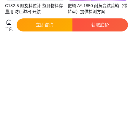
C182-5 阻旋料位计 监测物料存
傲颖 AY-1850 耐黄变试验箱（带
量用 防止溢出 开航
转盘）提供检测方案
真实性已核验
立即咨询
获取底价
2860
.00
68
.00
￥
/台
￥
万
/台
湖北黄冈
上海
主页
咨询
电话
咨询
电话
傲颖 AY-1850A 耐黄变试验箱
包装无约束抗内压破坏试验仪 实
（不带转盘）ASTM-D1148 专业
时显示记录数据 精工制造
生产
真实性已核验
真实性已核验
70
.00
52
.60
￥
万
/台
￥
万
/台
上海
上海