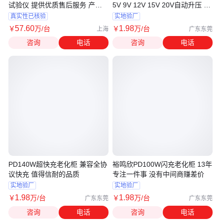
试验仪 提供优质售后服务 产品
5V 9V 12V 15V 20V自动升压 14
质量好
年专注一件事
真实性已核验
实地验厂
57
.60
1
.98
￥
万
/台
￥
万
/台
上海
广东东莞
咨询
电话
咨询
电话
PD140W超快充老化柜 兼容全协
裕鸣欣PD100W闪充老化柜 13年
议快充 值得信耐的品质
专注一件事 没有中间商赚差价
实地验厂
实地验厂
1
.98
1
.98
￥
万
/台
￥
万
/台
广东东莞
广东东莞
咨询
电话
咨询
电话