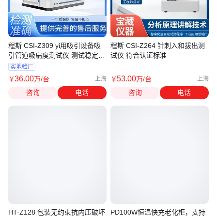
程斯 CSI-Z309 yi用吸引设备吸
程斯 CSI-Z264 针刺入和拔出测
引管道吸扁度测试仪 测试稳定
试仪 符合认证标准
操作简单
实地验厂
36
.00
53
.00
￥
万
/台
￥
万
/台
上海
上海
咨询
电话
咨询
电话
HT-Z128 包装无约束抗内压破坏
PD100W恒温快充老化柜，支持