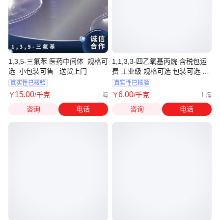
1,3,5-三氟苯 医药中间体 规格可
1,1,3,3-四乙氧基丙烷 含税包运
选 小包装可售 送货上门
费 工业级 规格可选 包装可选 可
分装售
真实性已核验
真实性已核验
15
.00
6
.00
￥
/千克
￥
/千克
上海
上海
咨询
电话
咨询
电话