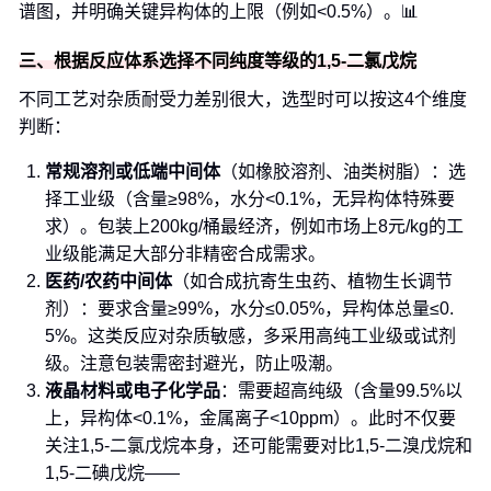
谱图，并明确关键异构体的上限（例如<0.5%）。📊
三、根据反应体系选择不同纯度等级的1,5-二氯戊烷
不同工艺对杂质耐受力差别很大，选型时可以按这4个维度
判断：
常规溶剂或低端中间体
（如橡胶溶剂、油类树脂）：选
择工业级（含量≥98%，水分<0.1%，无异构体特殊要
求）。包装上200kg/桶最经济，例如市场上8元/kg的工
业级能满足大部分非精密合成需求。
医药/农药中间体
（如合成抗寄生虫药、植物生长调节
剂）：要求含量≥99%，水分≤0.05%，异构体总量≤0.
5%。这类反应对杂质敏感，多采用高纯工业级或试剂
级。注意包装需密封避光，防止吸潮。
液晶材料或电子化学品
：需要超高纯级（含量99.5%以
上，异构体<0.1%，金属离子<10ppm）。此时不仅要
关注1,5-二氯戊烷本身，还可能需要对比1,5-二溴戊烷和
1,5-二碘戊烷——