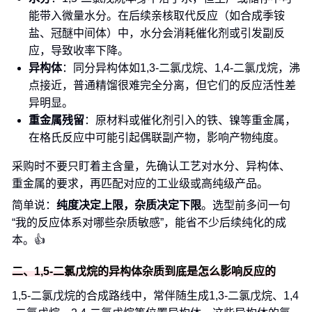
能带入微量水分。在后续亲核取代反应（如合成季铵
盐、冠醚中间体）中，水分会消耗催化剂或引发副反
应，导致收率下降。
异构体
：同分异构体如1,3-二氯戊烷、1,4-二氯戊烷，沸
点接近，普通精馏很难完全分离，但它们的反应活性差
异明显。
重金属残留
：原材料或催化剂引入的铁、镍等重金属，
在格氏反应中可能引起偶联副产物，影响产物纯度。
采购时不要只盯着主含量，先确认工艺对水分、异构体、
重金属的要求，再匹配对应的工业级或高纯级产品。
简单说：
纯度决定上限，杂质决定下限
。选型前多问一句
“我的反应体系对哪些杂质敏感”，能省不少后续纯化的成
本。👍
二、1,5-二氯戊烷的异构体杂质到底是怎么影响反应的
1,5-二氯戊烷的合成路线中，常伴随生成1,3-二氯戊烷、1,4