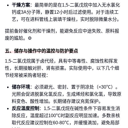
干燥方案
：最简单的是在1,5-二氯戊烷中加入无水氯化
钙或3A分子筛，静置12小时后过滤使用。对于连续工
艺，可在进料管线上装填干燥柱，实时脱除微量水分。
提前备好催化剂和干燥剂，能避免反应中途失败、原料报
废的尴尬。⚙️
五、储存与操作中的温控与防护要点
1,5-二氯戊烷属于卤代烃，具有中等毒性、腐蚀性和挥发
性，长期接触对肝、肾有损害。实际使用中，以下几个细
节经常被采购者轻视：
储存环境
：必须避光、密封、置于阴凉处（<30℃）。
光照会促进脱氯化氢反应，生成烯烃和氯化氢，导致原
料变色、酸性增加。长期储存建议充氮保护。
反应温度控制
：1,5-二氯戊烷在碱性条件下容易发生消
除反应，温度超过100℃时副反应明显加速。多数亲核
取代反应建议控制在60-80℃，并缓慢滴加，避免局部