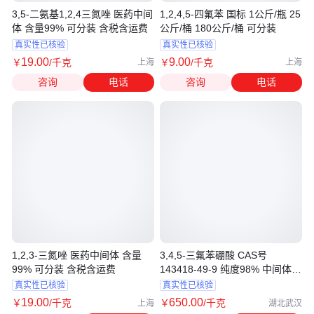
3,5-二氨基1,2,4三氮唑 医药中间
1,2,4,5-四氟苯 国标 1公斤/瓶 25
体 含量99% 可分装 含税含运费
公斤/桶 180公斤/桶 可分装
真实性已核验
真实性已核验
19
.00
9
.00
￥
/千克
￥
/千克
上海
上海
咨询
电话
咨询
电话
1,2,3-三氮唑 医药中间体 含量
3,4,5-三氟苯硼酸 CAS号
99% 可分装 含税含运费
143418-49-9 纯度98% 中间体
现货可分装
真实性已核验
真实性已核验
19
.00
650
.00
￥
/千克
￥
/千克
上海
湖北武汉