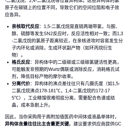
-二氯戊烷、2,4-二氯戊烷等位置异构体。这些异构体的氯
原子在碳链上的位置不同，导致它们的空间位阻和电子效
应各异。
亲核取代反应
：1,5-二氯戊烷是直链两端带氯，与胺、
醇、硫醇等发生SN2反应时，反应活性相对一致；而1,3
-二氯戊烷的氯原子距离较近，在亲核进攻时容易发生分
子内环化或消除，生成环状副产物（如环丙烷衍生
物）。
格氏反应
：异构体中的二级碳或三级碳氯键活性更高，
可能触发非预期的Wurtz偶联或消除反应，消耗格氏试
剂，降低目标产物的摩尔收率。
分离代价
：异构体的沸点差往往只有几摄氏度（如1,5-
二氯戊烷沸点178-181℃，1,4-二氯戊烷约172-17
5℃），工业精馏很难彻底分离，需要配合色谱或结
晶，成本急剧上升。
因此，当你采购用于高附加值医药中间体或液晶单体时，
异构体含量往往比主含量更关键
。建议要求供应商提供GC