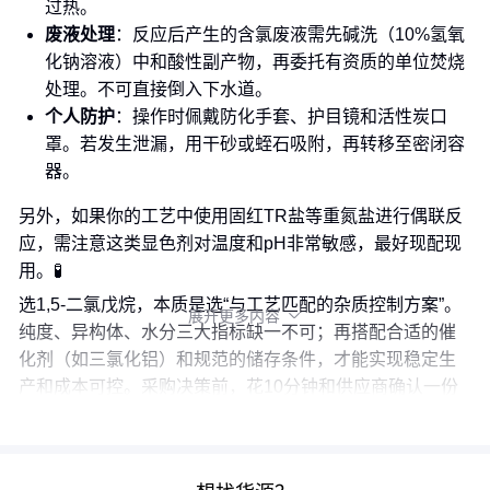
过热。
废液处理
：反应后产生的含氯废液需先碱洗（10%氢氧
化钠溶液）中和酸性副产物，再委托有资质的单位焚烧
处理。不可直接倒入下水道。
个人防护
：操作时佩戴防化手套、护目镜和活性炭口
罩。若发生泄漏，用干砂或蛭石吸附，再转移至密闭容
器。
另外，如果你的工艺中使用固红TR盐等重氮盐进行偶联反
应，需注意这类显色剂对温度和pH非常敏感，最好现配现
用。🧪
选1,5-二氯戊烷，本质是选“与工艺匹配的杂质控制方案”。
展开更多内容

纯度、异构体、水分三大指标缺一不可；再搭配合适的催
化剂（如三氯化铝）和规范的储存条件，才能实现稳定生
产和成本可控。采购决策前，花10分钟和供应商确认一份
完整的HPLC谱图和水分证书，比单纯比价更有价值。