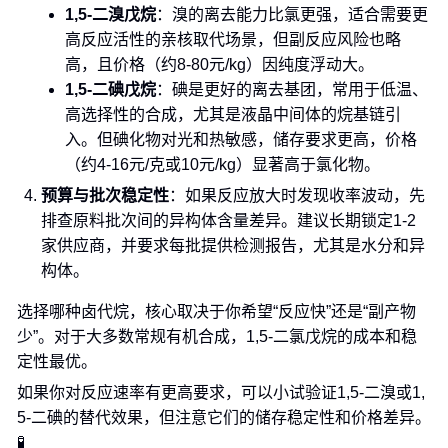
1,5-二溴戊烷
：溴的离去能力比氯更强，适合需要更
高反应活性的亲核取代场景，但副反应风险也略
高，且价格（约8-80元/kg）因纯度浮动大。
1,5-二碘戊烷
：碘是更好的离去基团，常用于低温、
高选择性的合成，尤其是液晶中间体的烷基链引
入。但碘化物对光和热敏感，储存要求更高，价格
（约4-16元/克或10元/kg）显著高于氯化物。
预算与批次稳定性
：如果反应放大时发现收率波动，先
排查原料批次间的异构体含量差异。建议长期锁定1-2
家供应商，并要求每批提供检测报告，尤其是水分和异
构体。
选择哪种卤代烷，核心取决于你希望“反应快”还是“副产物
少”。对于大多数常规有机合成，1,5-二氯戊烷的成本和稳
定性最优。
如果你对反应速率有更高要求，可以小试验证1,5-二溴或1,
5-二碘的替代效果，但注意它们的储存稳定性和价格差异。
🧪