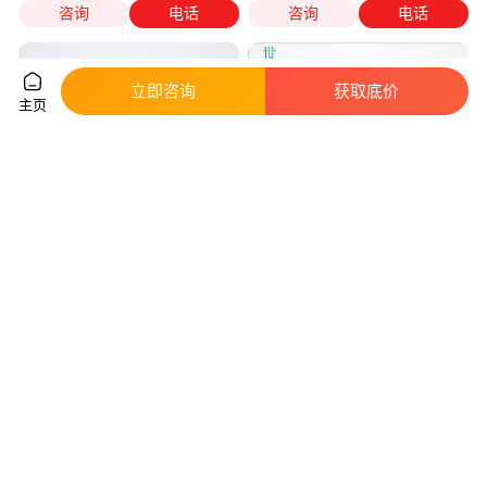
咨询
电话
咨询
电话
立即咨询
获取底价
主页
3,4,5,6-四氟邻苯二甲酸 医药中
2,3-二溴-1,4-丁烯二醇 纯度98%
间体 含量99% 可分装 含税含运
有机合成 助焊剂 CAS号3234-
费
02-4
真实性已核验
真实性已核验
19
.00
80
.00
￥
/千克
￥
/千克
上海
湖北武汉
咨询
电话
咨询
电话