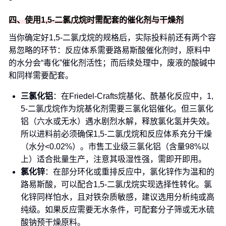
四、使用1,5-二氯戊烷时需配套的催化剂与干燥剂
当你确定好1,5-二氯戊烷的规格后，实际投料前还有两个容
易忽略的环节：反应体系需要路易斯酸催化剂时，原料中
的水分会“毒化”催化剂活性；而后续处理中，废液的酸碱中
和同样需要配套。
三氯化铝
：在Friedel-Crafts烷基化、酰基化反应中，1,
5-二氯戊烷作为烷基化剂需要三氯化铝催化。但三氯化
铝（六水或无水）遇水剧烈水解，释放氯化氢并失效。
所以进料前必须确保1,5-二氯戊烷和反应体系充分干燥
（水分<0.02%）。市售工业级三氯化铝（含量98%以
上）适合批量生产，注意其吸湿性强，需即开即用。
氯化锌
：在部分环化或重排反应中，氯化锌作为温和的
路易斯酸，可以配合1,5-二氯戊烷实现选择性转化。氯
化锌同样怕水，且对铁杂质敏感，建议选用分析纯或高
纯级。如果反应需要无水条件，可配套分子筛或无水硫
酸钠预干燥原料。