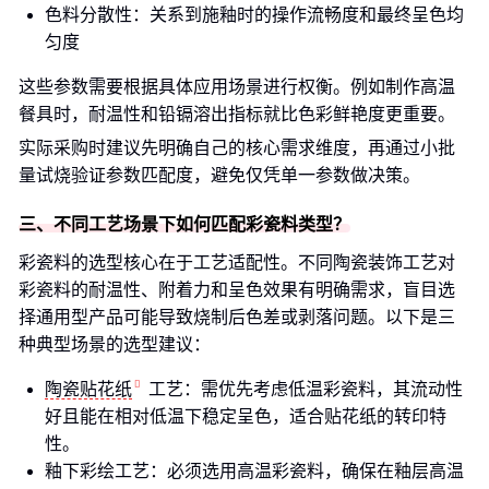
色料分散性：关系到施釉时的操作流畅度和最终呈色均
匀度
这些参数需要根据具体应用场景进行权衡。例如制作高温
餐具时，耐温性和铅镉溶出指标就比色彩鲜艳度更重要。
实际采购时建议先明确自己的核心需求维度，再通过小批
量试烧验证参数匹配度，避免仅凭单一参数做决策。
三、不同工艺场景下如何匹配彩瓷料类型？
彩瓷料的选型核心在于工艺适配性。不同陶瓷装饰工艺对
彩瓷料的耐温性、附着力和呈色效果有明确需求，盲目选
择通用型产品可能导致烧制后色差或剥落问题。以下是三
种典型场景的选型建议：
陶瓷贴花纸
工艺：需优先考虑低温彩瓷料，其流动性
好且能在相对低温下稳定呈色，适合贴花纸的转印特
性。
釉下彩绘工艺：必须选用高温彩瓷料，确保在釉层高温