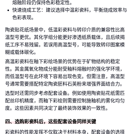
熔融阶段仍保持色彩稳定性。
快速烧成工艺：建议选择中温彩瓷料，平衡烧成效率与
色彩表现。
陶瓷贴花纸场景中，低温彩瓷料与转印介质的兼容性比高
温型号更优。其化学组分能更好渗透纸质载体，且后续揭
纸工序不易残留。若误用高温型号，可能导致转印图案模
糊或载体碳化。
高温彩瓷料在釉下彩绘场景的优势在于矿物结构的稳定
性。其金属氧化物成分能耐受釉料熔融时的强化学环境，
而低温型号在此环境下容易出现色变。但需注意，高温型
号通常需要搭配特定陶瓷胚料石英粉来增强界面结合力。
选型时还需同步考虑配套设备。例如使用陶瓷贴花纸需匹
配丝印机精度，而釉下彩绘则需要控制施釉机的雾化均匀
度。这些因素共同决定了最终装饰效果的一致性。
四、选购彩瓷料后，这些配套设备同样关键
彩瓷料的性能发挥不仅取决于材料本身，配套设备的选择