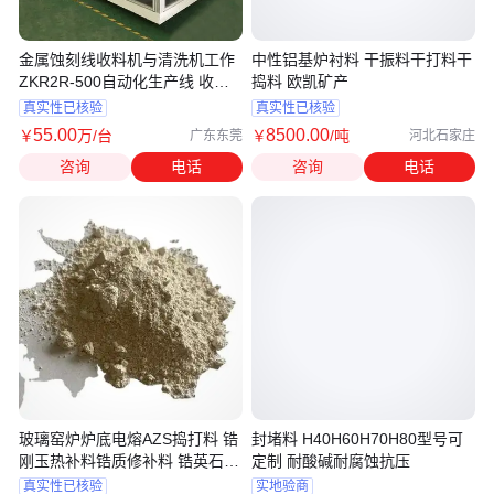
金属蚀刻线收料机与清洗机工作
中性铝基炉衬料 干振料干打料干
ZKR2R-500自动化生产线 收放
捣料 欧凯矿产
料机
真实性已核验
真实性已核验
55
.00
8500
.00
￥
万
/台
￥
/吨
广东东莞
河北石家庄
咨询
电话
咨询
电话
玻璃窑炉炉底电熔AZS捣打料 锆
封堵料 H40H60H70H80型号可
刚玉热补料锆质修补料 锆英石打
定制 耐酸碱耐腐蚀抗压
结料
真实性已核验
实地验商