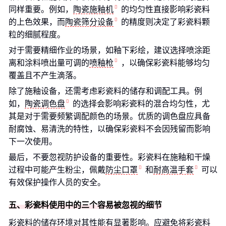
同样重要。例如，
陶瓷施釉机
的均匀性直接影响彩瓷料
的上色效果，而
陶瓷筛分设备
的精度则决定了彩瓷料颗
粒的细腻程度。
对于需要精细作业的场景，如釉下彩绘，建议选择喷涂距
离和涂料喷出量可调的
喷釉枪
，以确保彩瓷料能够均匀
覆盖且不产生滴落。
除了施釉设备，还需考虑彩瓷料的储存和调配工具。例
如，
陶瓷调色盘
的选择会影响彩瓷料的混合均匀性，尤
其是对于需要频繁调配颜色的场景。优质的调色盘应具备
耐腐蚀、易清洗的特性，以确保彩瓷料不会因残留而影响
下一次使用。
最后，不要忽视防护设备的重要性。彩瓷料在施釉和干燥
过程中可能产生粉尘，佩戴
防尘口罩
和
耐高温手套
可以
有效保护操作人员的安全。
五、彩瓷料使用中的三个容易被忽视的细节
彩瓷料的储存环境对其性能有显著影响。应避免将彩瓷料