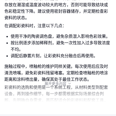
存放在潮湿或温度波动较大的地方，否则可能导致结块或
色彩稳定性下降。建议使用密封容器储存，并定期检查彩
瓷料的状态。
在调配彩瓷料时，注意以下几点：
使用干净的陶瓷调色盘，避免杂质混入影响色彩效果。
按比例逐步添加稀释剂，避免一次性加入过多导致浓度
不均。
调配后静置片刻，让彩瓷料充分融合后再使用。
施釉过程中，喷釉枪的维护同样关键。每次使用后应及时
清洗喷嘴，避免彩瓷料残留堵塞。定期检查喷釉枪的喷涂
距离和涂料喷出量，确保其处于最佳工作状态。
展开更多内容

彩瓷料的选购和使用是一个系统工程，从材料类型到配套
设备，再到操作细节，每一步都需根据实际场景综合判
断。先明确自身需求，再匹配适合的彩瓷料和配套工具，
最后通过规范操作确保性能发挥，才能实现最佳效果。