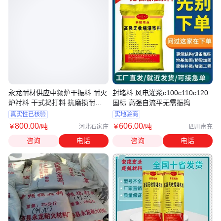
永龙耐材供应中频炉干振料 耐火
封堵料 风电灌浆c100c110c120
炉衬料 干式捣打料 抗磨损耐热
国标 高强自流平无需振捣
震
真实性已核验
实地验商
800
.00
606
.00
￥
/吨
￥
/吨
河北石家庄
四川南充
咨询
电话
咨询
电话