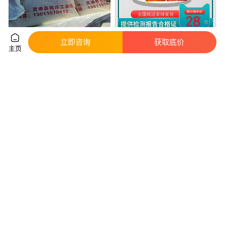
立即咨询
获取底价
永龙耐材厂 生产多规格炉衬料
封堵料 2小时20兆帕流动性半小
主页
优质中性打结料 高铝质捣打料
时300mm 耐酸碱耐腐蚀抗压
真实性已核验
实地验商
1000
.00
600
.00
￥
/吨
￥
/吨
河北石家庄
内蒙古呼伦贝尔
咨询
电话
咨询
电话
永龙耐火供应高锰钢炉衬料 镁质
永龙耐火供应 高铝质捣打料 中
捣打料 高性能中频炉打结料
频炉 高锰钢打结料 炉次高 质量