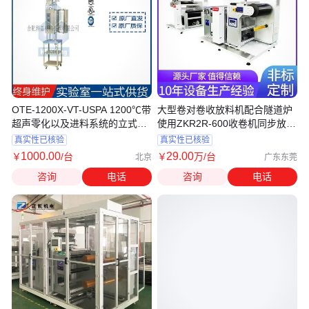
OTE-1200X-VT-USPA 1200℃带
大型卷对卷收放料机配合隧道炉
超声零化以及进料系统的立式炉
使用ZKR2R-600收卷机同步放料
厂家直发
设备
真实性已核验
真实性已核验
1000
.00
29
.00
￥
/台
￥
万
/台
北京
广东东莞
咨询
电话
咨询
电话