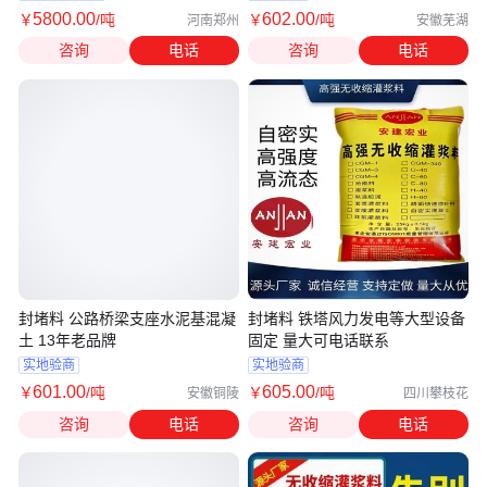
5800
.00
602
.00
￥
/吨
￥
/吨
河南郑州
安徽芜湖
咨询
电话
咨询
电话
封堵料 公路桥梁支座水泥基混凝
封堵料 铁塔风力发电等大型设备
土 13年老品牌
固定 量大可电话联系
实地验商
实地验商
601
.00
605
.00
￥
/吨
￥
/吨
安徽铜陵
四川攀枝花
咨询
电话
咨询
电话