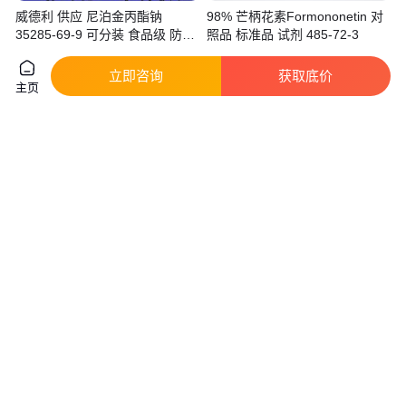
威德利 供应 尼泊金丙酯钠
98% 芒柄花素Formononetin 对
35285-69-9 可分装 食品级 防腐
照品 标准品 试剂 485-72-3
剂
真实性已核验
真实性已核验
立即咨询
获取底价
500
.00
40
.00
￥
/瓶
￥
/支
湖北武汉
四川成都
主页
咨询
电话
咨询
电话
茵芋碱 Chloroxylonine 83-95-4
玻色因生产厂家 羟丙基四氢吡喃
C14H15NO4 植标化纯生物实验
三醇 营养强化剂
室标准品
真实性已核验
真实性已核验
1080
.00
4300
.00
￥
/支
￥
/千克
四川成都
河北邯郸