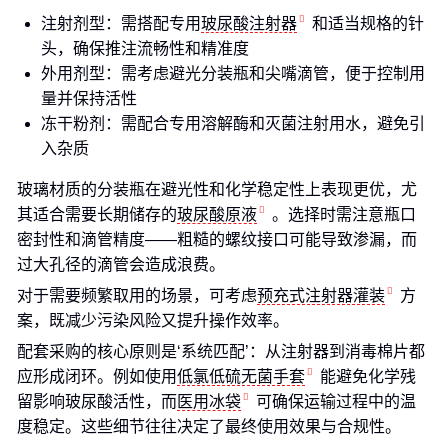
注射剂型：需搭配专用
玻尿酸注射器
和适当规格的针
头，确保推注流畅性和精准度
外用剂型：需考虑避光分装瓶和尖嘴滴管，便于控制用
量并保持活性
冻干粉剂：需配合专用溶解酶和灭菌注射用水，避免引
入杂质
玻璃材质的分装瓶在避光性和化学稳定性上表现更优，尤
其适合需要长期储存的
玻尿酸原液
。选择时需注意瓶口
密封性和滴管精度——粗糙的螺纹接口可能导致渗漏，而
过大孔径的滴管会造成浪费。
对于需要频繁取用的场景，可考虑
预充式注射器灌装
方
案，既减少污染风险又提升操作效率。
配套采购的核心原则是‘系统匹配’：从注射器到消毒棉片都
应形成闭环。例如使用
低氯低硫无菌手套
能避免化学残
留影响玻尿酸活性，而
医用冰袋
可确保运输过程中的温
度稳定。这些细节往往决定了最终使用效果与合规性。