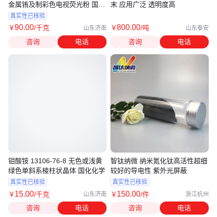
金属铕及制彩色电视荧光粉 国化
末 应用广泛 透明度高
化学
真实性已核验
90
.00
800
.00
￥
/千克
￥
/吨
山东济南
山东泰安
咨询
电话
咨询
电话
钼酸铵 13106-76-8 无色或浅黄
智钛纳微 纳米氮化钛高活性超细
绿色单斜系棱柱状晶体 国化化学
较好的导电性 紫外光屏蔽
真实性已核验
真实性已核验
15
.00
150
.00
￥
/千克
￥
/件
山东济南
浙江杭州
咨询
电话
咨询
电话