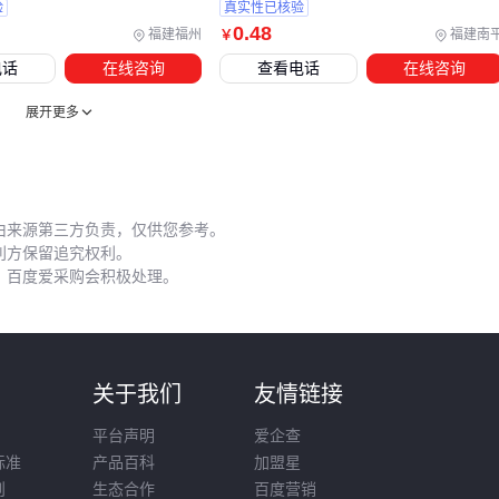
验
真实性已核验
树干的稳定性
0
.48
福建福州
福建南
￥
捆扎加固类：专用
果袋捆扎绳
或尼龙自锁扎带，比普通绳
电话
在线咨询
查看电话
在线咨询
子更耐风雨侵蚀
展开更多
效率工具：如
果树修剪工具
和
电动修枝剪
，可提前整理
枝条便于套袋操作
尤其要注意的是，不同水果品种对配套工具的需求也有差异。
由来源第三方负责，仅供您参考。
例如柑橘类果树通常较高大，需要搭配
果树梯子
；而葡萄等
利方保留追究权利。
藤本植物则更依赖灵活的
RFID电子扎带
来标记管理。这些细
，百度爱采购会积极处理。
节往往在批量采购时被忽视。
五、套果袋实操中最容易踩的三个坑
则
关于我们
友情链接
即使选对产品和工具，操作不当仍会导致效果打折。最常见的
问题是捆扎过紧，既影响果实生长又可能勒伤果柄。优质果袋
平台声明
爱企查
捆扎绳应保留约一指宽的松动空间，既能固定又不会限制发
标准
产品百科
加盟星
育。
则
生态合作
百度营销