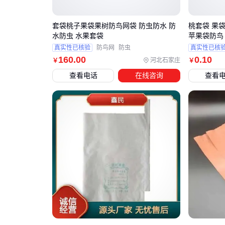
套袋桃子果袋果树防鸟网袋 防虫防水 防
桃套袋 果
水防虫 水果套袋
苹果袋防鸟
真实性已核验
防鸟网
防虫
真实性已核
160
.00
0
.10
河北石家庄
￥
￥
查看电话
在线咨询
查看