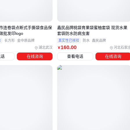
性和耐用性上表现更稳定。
工艺细节直接影响使用寿命：
热切工艺的封边强度远高于普通裁剪
市连卷袋点断式手撕袋食品保
鑫民品牌桃袋育果袋蜜柚套袋 现货水果
批发印logo
套袋防水防病虫害
双拉绳设计的
芒果专用套袋
比单绳更防脱落
验
长方形
金中原品牌
真实性已核验
防水
鑫民品牌
加厚接缝处能显著提升抗风能力
160
.00
湖北武汉
河北石家
￥
建议要求供应商提供材质检测报告，并通过小批量试用来验证
电话
在线咨询
查看电话
在线咨询
实际防虫效果和透气性，这些隐性指标才是长期使用成本的关
键。
三、不同水果和种植环境如何匹配套果袋类型？
选择套果袋时，首要考虑的是目标水果的生长特性和种植环
境。不同水果对光照、湿度和透气性的需求差异显著，而套果
袋的材质和设计直接影响这些因素。例如，葡萄和苹果通常需
要较高的透气性以避免内部湿度过大，而柑橘类水果则更注重