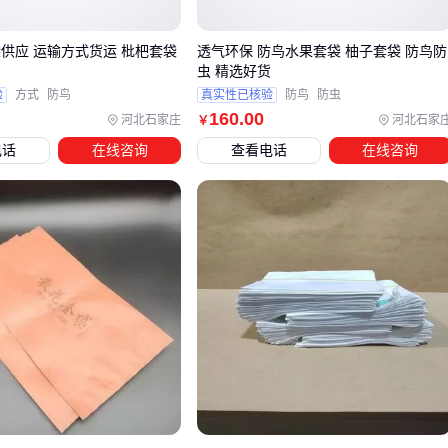
防虫和防病功能。
葡萄、苹果等薄皮水果：优先选择无纺布或牛皮纸材质的
透
袋供应 运输方式货运 枇杷套袋
透气环保 防鸟水果套袋 柚子套袋 防鸟防
虫 精选好货
气果袋
，这类材质能平衡透气和防虫需求，避免果实因湿
验
方式
防鸟
真实性已核验
防鸟
防虫
度过高而腐烂。
160
.00
河北石家庄
河北石家
￥
柑橘、芒果等厚皮水果：适合
防虫果袋
或带有自封条的设
电话
在线咨询
查看电话
在线咨询
计，重点防止害虫侵入并减少农药残留。
多雨或潮湿地区：需选择防水性更强的PE或PVC材质果袋，
避免雨水渗透导致病害滋生。
果树保护膜
可作为套果袋的替代方案，尤其适用于需要快速
覆盖或临时保护的场景。例如，在嫁接或幼苗期，保护膜能提
供物理防护和温湿度调节，但其透气性较差，不适合长期套袋
使用。若种植区域虫害压力大，仍需搭配防虫果袋或防虫网使
用。
防虫果袋的细分设计也需根据具体需求选择。例如，超声波热
合的无纺布内衬袋适合运输保鲜，而带有防雾涂层的果袋能减