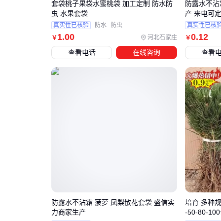
套袋桃子果袋水蜜桃袋 加工定制 防水防
防露水不沾
虫 水果套袋
产 来电可
真实性已核验
防水
防虫
真实性已核
1
.00
0
.12
河北石家庄
￥
￥
查看电话
在线咨询
查看
防露水不沾霜 菠萝 凤梨散花套袋 盛信实
培育 多种规
力商家生产
-50-80-1