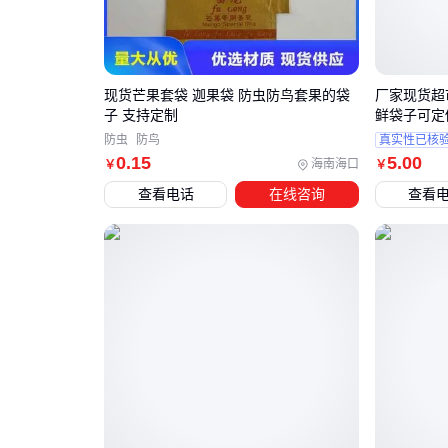
现货芒果套袋 迦果袋 防虫防鸟套果的袋
厂家现货超
子 支持定制
鲜袋子可定做
防虫
防鸟
真实性已核
0
.15
5
.00
海南海口
￥
￥
查看电话
在线咨询
查看