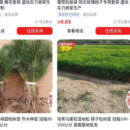
霜 散花套袋 盛信实力商家生
葡萄包装袋 阳光玫瑰桃子专用套袋 盛信
少冷凝水对水果表皮的损害。对于需要品牌展示的种植户，可
定制
实力商家生产
定制LOGO的牛皮纸果袋既能满足功能性需求，又能提升产品
验
盛信品牌
真实性已核验
盛信品牌
形象。
0
.03
河北衡水
河北衡
￥
电话
在线咨询
查看电话
在线咨询
最终选型需综合评估成本、效果和操作便利性。例如，低价PE
果袋可能短期成本低，但长期更换频率高；而无纺布袋虽单价
较高，但耐用性和透气性更优。建议先小批量试用，观察实际
效果后再决定采购量。
四、为什么买了套果袋还要考虑配套工具？
采购套果袋只是第一步，实际使用中常因忽略配套工具而影响
整体效率。例如，高空作业时缺乏防滑采摘鞋会增加操作风
险，而普通捆扎绳可能在风雨天气中松动，导致果袋脱落。这
些看似次要的配件，往往决定了套袋作业的稳定性和安全性。
关键配套设备可分为三类：
格圆柏树苗 乔木种苗 冠幅30
培育马尾松湿地松 樟子松树苗 冠幅100-
00公分
150公分 苗圃基地批发
高空作业辅助：如防滑采摘鞋或
爬树铁鞋
，能确保在湿滑