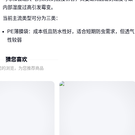
内部湿度过高引发霉变。
当前主流类型可分为三类：
PE薄膜袋：成本低且防水性好，适合短期防虫需求，但透气
性较弱
无纺布袋：透气性优异且可重复使用，更适合对湿度敏感的
水果
猜您喜欢
复合材质袋：通过多层结构兼顾防护与透气，但成本较高
您的浏览，为您推荐商品
选择基础类型时，需优先考虑目标水果的生长周期和环境湿
度，而非单纯比较单价。例如芒果等热带水果更需要
透气保鲜
果袋
，而短期成熟的浆果可能只需基础防虫功能。
二、为什么看似相同的套果袋实际效果天差地别？
材质纯度与添加剂比例是首要隐形差异点。再生料占比高的PE
袋虽然价格低廉，但容易脆化开裂；而纯料生产的袋子在延展