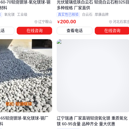
60-70轻烧镁球-氧化镁球-钢
光伏玻璃低铁白云石 轻烧白云石粉325
输送环节：高湿度环境优先选用
槽钢锰矿输送机
防粘料，
材料
多种规格 厂家直供
粉尘大的场地应考虑
矿用带式提升机
的密闭设计
验
氧化镁
工业级
真实性已核验
白云石
厚康品牌
分选阶段：碳酸锰矿搭配
可调磁场磁选机
更灵活，二氧化
200
.00
辽宁鞍山
河北石家
￥
锰矿则需
锰矿振动筛
控制入料粒度
电话
在线咨询
查看电话
在线咨询
检测配套：
实验室锰矿浮选机
与锰矿化验设备协同验证工
艺参数
忽视设备匹配性可能引发连锁问题。例如直接沿用铁矿用的
锰
矿雷蒙磨
处理高硬度
锰矿石
，不仅能耗上升，还会加速衬
板磨损。建议在设备验收阶段就用锰矿样品实测处理能力，而
非仅依赖标称参数。
五、这些操作细节决定了轻锰矿的实际利用率
轻锰矿的存储特性常被低估。碳酸锰矿吸潮后易板结，需用
锰
砂编织袋
配合防潮垫板堆放；二氧化锰矿粉若接触油脂可能
65轻烧镁球-氧化镁球-钢厂
辽宁瑞通 厂家直销轻烧氧化镁 重质氧化
自燃，应远离
锰矿烘干机
热源单独存放。雨季来临时，防洪
料
镁 60-95含量 品种齐全 量大优惠