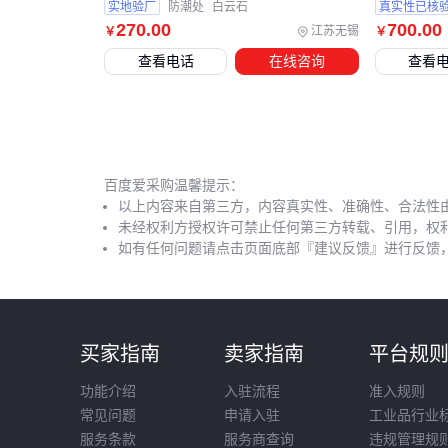
实地验厂
防潮处
白云石
真实性已核
270
.00
700
.00
江苏无锡
￥
￥
查看电话
在线咨询
查看
百度爱采购温馨提示：
以上内容来自第三方，内容真实性、准确性、合法性
未经权利方授权许可禁止任何第三方转载、引用，权
如有任何问题请点击页面底部『建议反馈』进行反馈
买家指南
卖家指南
平台规
功能介绍
入驻流程
准入规则
常见问题
申请入驻
工业品行业
服务条款
服务商查询
违规管理规