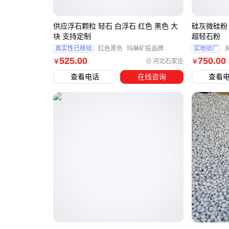
供应浮石颗粒 轻石 白浮石 红色 黑色 大
硅灰微硅粉
块 支持定制
超轻石粉
真实性已核验
红色黑色
玛琳矿投品牌
实地验厂
525
.00
750
.00
河北石家庄
￥
￥
查看电话
在线咨询
查看