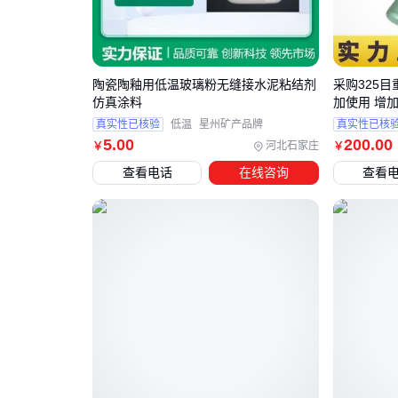
陶瓷陶釉用低温玻璃粉无缝接水泥粘结剂
采购325
仿真涂料
加使用 增
真实性已核验
低温
星州矿产品牌
真实性已核
5
.00
200
.00
河北石家庄
￥
￥
查看电话
在线咨询
查看