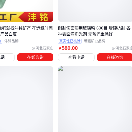
这种性能分化意味着，采购决策必须始于对终端产品工艺要求
的透彻理解。
目重钙就找沣铭矿产 在造纸时添
耐刮伤面漆用玻璃粉 600目 增硬抗刮 各
三、如何根据终端用途选择轻锰矿类型？
加产品白度
种表面漆消光剂 无蓝光重涂好
轻锰矿的选型核心在于终端工艺需求与材料特性的匹配。冶金
验
沣铭品牌
真实性已核验
若嘉矿业品牌
580
.00
和化工两大应用场景对矿石成分有截然不同的要求：
河北石家庄
河北石家
￥
电话
在线咨询
查看电话
在线咨询
冶金级优先考虑铁含量和还原性，直接影响合金熔炼效率和
杂质控制
化工级更关注活性度和纯度，特别是用于催化剂或电池材料
时
水处理场景则需要平衡吸附性能和颗粒强度
二氧化锰矿在化工领域优势明显，其晶体结构更适合氧化反
应。不同含量的二氧化
锰粉
（如30%-70%梯度）对应着催化
效率的差异，而
天然锰砂滤料
则凭借多孔结构在水处理中表
现突出。