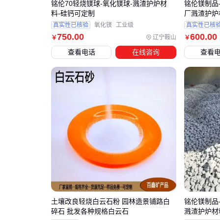
铭伦70轻烧镁球-氧化镁球-溅渣护炉材
铭伦镁制品-
料-硅钙可定制
厂溅渣护炉
真实性已核验
氧化镁
工业级
真实性已核
750
.00
600
.00
辽宁鞍山
￥
￥
查看电话
在线咨询
查看
土壤改良轻烧白云石粉 园林造景铺路白
铭伦镁制品-
碎石 批发各种规格白云石
溅渣护炉材