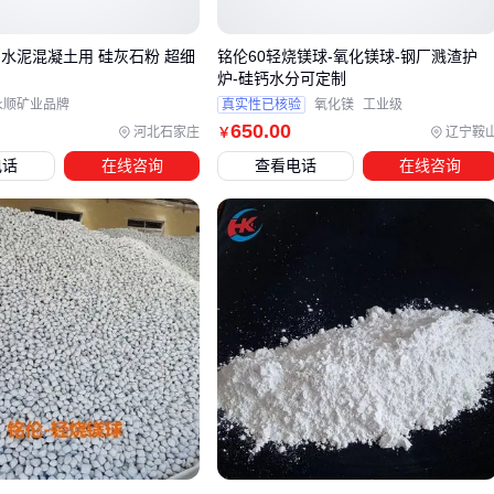
硅酸锰矿因硬度较高，通常需要专用粉磨设备加工。其制粉细
 水泥混凝土用 硅灰石粉 超细
铭伦60轻烧镁球-氧化镁球-钢厂溅渣护
度直接影响后续冶金配料的均匀性，选用卧式球磨机时需注意
炉-硅钙水分可定制
衬板类型与装球量的适配。
永顺矿业品牌
真实性已核验
氧化镁
工业级
650
.00
河北石家庄
辽宁鞍
￥
实际选型时可遵循三步验证：先锁定主成分需求，再测试样品
电话
在线咨询
查看电话
在线咨询
与工艺设备的兼容性，最后评估长期供应的稳定性。这种系统
化决策能有效避免因单一参数偏差导致的后续生产调整。
四、主设备到位后，这些配套环节最容易遗漏
采购轻锰矿主设备只是第一步，实际生产中常因忽略配套环节
导致效率折损。以浮选工艺为例，若未匹配相应磁选机处理尾
矿，锰回收率可能明显下降。不同成分的轻锰矿对破碎粒度要
求各异：二氧化锰矿通常需要
锰矿圆锥破碎机
预处理，而碳
酸锰矿则更依赖
立式锰矿磨粉机
的细磨效果。
关键配套设备的选择逻辑：