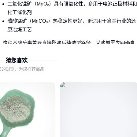
二氧化锰矿（MnO₂）具有强氧化性，多用于电池正极材料和
化工催化剂
碳酸锰矿（MnCO₃）热稳定性更好，更适用于冶金行业的还
原冶炼工艺
这种基础分类差异直接影响后续选型路径，采购前需先明确自
身工艺对锰元素的价态需求。
猜您喜欢
二、化学特性如何决定应用场景
您的浏览，为您推荐商品
二氧化锰矿的氧化特性使其在电解锰生产中能效更高，但需要
配套防爆设施；而碳酸锰矿的分解温度差异会导致冶炼炉参数
调整。
典型场景适配差异：
化工废水处理优先选择活性度高的二氧化锰矿
特种钢添加剂则需要碳酸锰矿确保成分稳定性