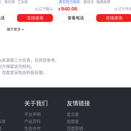
验
氧化镁
工业级
真实性已核验
煅烧法
瑞通品牌
集装袋能有效避免矿粉结块损失。
940
.00
辽宁鞍山
辽宁丹
￥
加工过程中的隐蔽风险：
电话
在线咨询
查看电话
在线咨询
干法磁选时未佩戴
防锰尘口罩
，长期可能引发职业健康问
展开更多
题
锰矿擦洗机
水温超过临界值会破坏矿石活性
圆筒洗矿机处理量骤降往往是给料粒度失控的信号
由来源第三方负责，仅供您参考。
定期用
锰矿筛分设备
检查产品粒度分布，能及时发现磨粉机
利方保留追究权利。
衬板磨损问题。对于化工级锰矿，分装时采用锰矿吨袋比散装
，百度爱采购会积极处理。
更利于保持化学稳定性。
系统化的轻锰矿采购需要贯穿成分分析、工艺匹配、设备协
同、操作规范全链条。先通过锰矿化验设备明确原料特性，再
则
关于我们
友情链接
根据终端用途选择
锰矿浮选机
或磁选机等主设备，最后用防
平台声明
爱企查
潮包装和专用输送带等细节保障运营效率，才能实现真正的价
标准
产品百科
加盟星
值采购。
则
生态合作
百度营销