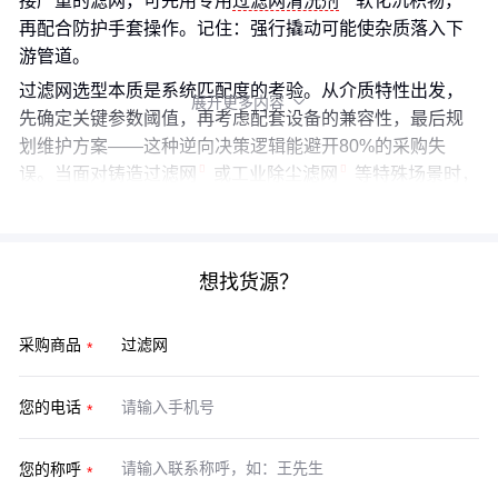
接严重的滤网，可先用专用
过滤网清洗剂
软化沉积物，
再配合防护手套操作。记住：强行撬动可能使杂质落入下
游管道。
过滤网选型本质是系统匹配度的考验。从介质特性出发，
展开更多内容

先确定关键参数阈值，再考虑配套设备的兼容性，最后规
划维护方案——这种逆向决策逻辑能避开80%的采购失
误。当面对
铸造过滤网
或
工业除尘滤网
等特殊场景时，
更要优先验证样本的实际工况适配性。
想找货源？
采购商品
您的电话
您的称呼