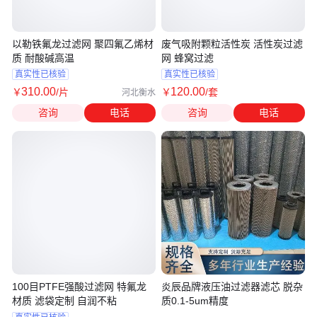
以勒铁氟龙过滤网 聚四氟乙烯材
废气吸附颗粒活性炭 活性炭过滤
质 耐酸碱高温
网 蜂窝过滤
真实性已核验
真实性已核验
310
.00
120
.00
￥
/片
￥
/套
河北衡水
咨询
电话
咨询
电话
100目PTFE强酸过滤网 特氟龙
炎辰品牌液压油过滤器滤芯 脱杂
材质 滤袋定制 自润不粘
质0.1-5um精度