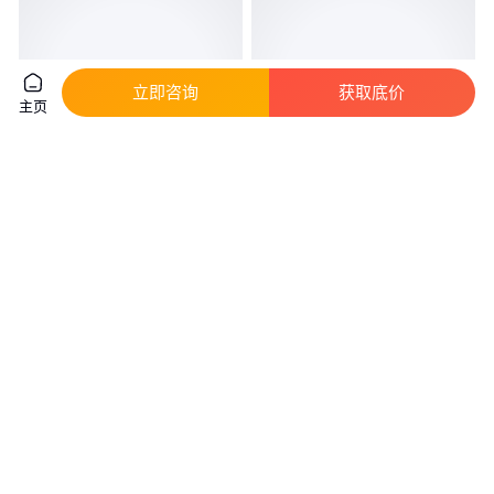
立即咨询
获取底价
主页
高硅氧玻璃纤维铸造过滤网片 铸
专业定制除湿机空气净化器过滤
件铁水钢水过滤网
网 板式活性炭除甲醛HEPA滤网
负离子
真实性已核验
真实性已核验
6
.70
28
.00
￥
/平方米
￥
/件
山东德州
广东深圳
咨询
电话
咨询
电话