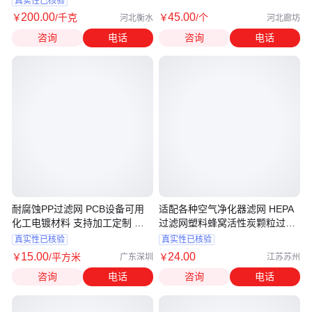
真实性已核验
200
.00
45
.00
￥
/千克
￥
/个
河北衡水
河北廊坊
咨询
电话
咨询
电话
耐腐蚀PP过滤网 PCB设备可用
适配各种空气净化器滤网 HEPA
化工电镀材料 支持加工定制 明
过滤网塑料蜂窝活性炭颗粒过滤
岩
网
真实性已核验
真实性已核验
15
.00
24
.00
￥
/平方米
￥
广东深圳
江苏苏州
咨询
电话
咨询
电话