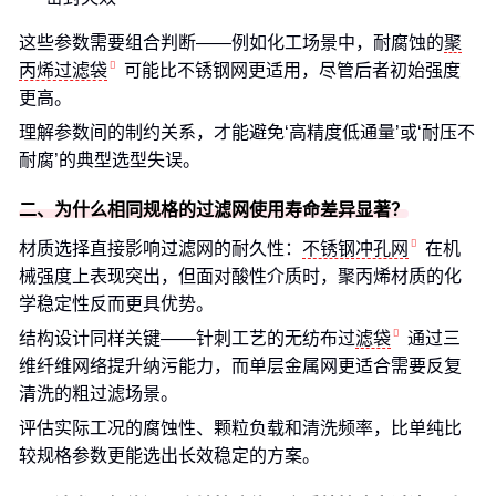
这些参数需要组合判断——例如化工场景中，耐腐蚀的
聚
丙烯过滤袋
可能比不锈钢网更适用，尽管后者初始强度
更高。
理解参数间的制约关系，才能避免‘高精度低通量’或‘耐压不
耐腐’的典型选型失误。
二、为什么相同规格的过滤网使用寿命差异显著？
材质选择直接影响过滤网的耐久性：
不锈钢冲孔网
在机
械强度上表现突出，但面对酸性介质时，聚丙烯材质的化
学稳定性反而更具优势。
结构设计同样关键——针刺工艺的无纺布过
滤袋
通过三
维纤维网络提升纳污能力，而单层金属网更适合需要反复
清洗的粗过滤场景。
评估实际工况的腐蚀性、颗粒负载和清洗频率，比单纯比
较规格参数更能选出长效稳定的方案。