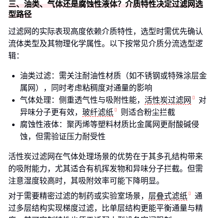
三、油类、气体还是腐蚀性液体？介质特性决定过滤网选
型路径
过滤网的实际表现高度依赖介质特性，选型时需优先确认
流体类型及其物理化学属性。以下按常见介质分流选型逻
辑：
油类过滤：需关注耐油性材质（如不锈钢或特殊涂层金
属网），同时考虑粘稠度对通量的影响
气体处理：侧重透气性与吸附性能，
活性炭过滤网
对
异味分子更有效，
玻纤滤纸
则适合粉尘拦截
腐蚀性液体：聚丙烯等塑料材质比金属网更耐酸碱侵
蚀，但需验证压力耐受性
活性炭过滤网在气体处理场景的优势在于其多孔结构带来
的吸附能力，尤其适合有机挥发物和异味分子拦截。但需
注意湿度较高时，其吸附效率可能下降明显。
对于需要精密过滤的制药或实验室场景，
层叠式滤纸
通
过多层结构实现梯度过滤，比单层结构更能平衡通量与精