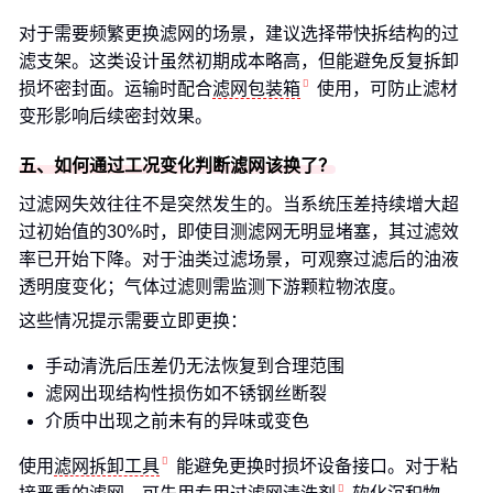
对于需要频繁更换滤网的场景，建议选择带快拆结构的过
滤支架。这类设计虽然初期成本略高，但能避免反复拆卸
损坏密封面。运输时配合
滤网包装箱
使用，可防止滤材
变形影响后续密封效果。
五、如何通过工况变化判断滤网该换了？
过滤网失效往往不是突然发生的。当系统压差持续增大超
过初始值的30%时，即使目测滤网无明显堵塞，其过滤效
率已开始下降。对于油类过滤场景，可观察过滤后的油液
透明度变化；气体过滤则需监测下游颗粒物浓度。
这些情况提示需要立即更换：
手动清洗后压差仍无法恢复到合理范围
滤网出现结构性损伤如不锈钢丝断裂
介质中出现之前未有的异味或变色
使用
滤网拆卸工具
能避免更换时损坏设备接口。对于粘