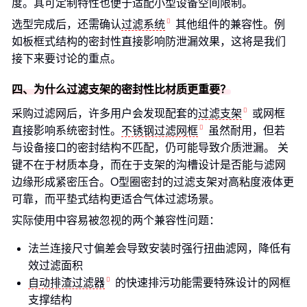
度。其可定制特性也便于适配小型设备空间限制。
选型完成后，还需确认
过滤系统
其他组件的兼容性。例
如板框式结构的密封性直接影响防泄漏效果，这将是我们
接下来要讨论的重点。
四、为什么过滤支架的密封性比材质更重要？
采购过滤网后，许多用户会发现配套的
过滤支架
或网框
直接影响系统密封性。
不锈钢过滤网框
虽然耐用，但若
与设备接口的密封结构不匹配，仍可能导致介质泄漏。 关
键不在于材质本身，而在于支架的沟槽设计是否能与滤网
边缘形成紧密压合。O型圈密封的过滤支架对高粘度液体更
可靠，而平垫式结构更适合气体过滤场景。
实际使用中容易被忽视的两个兼容性问题：
法兰连接尺寸偏差会导致安装时强行扭曲滤网，降低有
效过滤面积
自动排渣过滤器
的快速排污功能需要特殊设计的网框
支撑结构