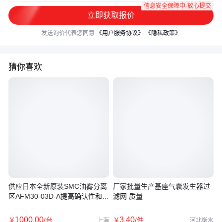
信息安全保障中·放心提交
立即获取报价
发送询价代表您同意
《用户服务协议》
《隐私政策》
猜你喜欢
供应日本全新原装SMC油雾分离
厂家批量生产基座气囊发生器过
区AFM30-03D-A提高确认性和安
滤网 质量
全性
1000
.00
3
.40
￥
/台
￥
/件
上海
河北衡水