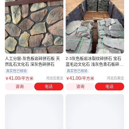
人工分层-灰色板岩碎拼石板 天
2-3灰色板岩冰裂纹碎拼石 宝石
然乱石文化石 深灰色碎拼石
蓝毛边文化石 浅灰色青石板碎拼
石材
真实性已核验
真实性已核验
41
.00
41
.00
￥
/平方米
￥
/平方米
河北石家庄
河北石家庄
咨询
电话
咨询
电话