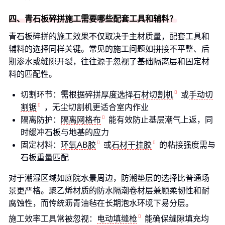
四、青石板碎拼施工需要哪些配套工具和辅料？
青石板碎拼的施工效果不仅取决于主材质量，配套工具和
辅料的选择同样关键。常见的施工问题如拼接不平整、后
期渗水或缝隙开裂，往往源于忽视了基础隔离层和固定材
料的匹配性。
切割环节：需根据碎拼厚度选择
石材切割机
或
手动切
割锯
，无尘切割机更适合室内作业
隔离防护：
隔离网格布
能有效防止基层潮气上返，同
时缓冲石板与地基的应力
固定材料：
环氧AB胶
或
石材干挂胶
的粘接强度需与
石板重量匹配
对于潮湿区域如庭院水景周边，防潮垫层的选择比普通场
景更严格。聚乙烯材质的防水隔潮卷材层兼顾柔韧性和耐
腐蚀性，而传统沥青油毡在长期泡水环境下易分层。
施工效率工具常被忽视：
电动填缝枪
能确保缝隙填充均