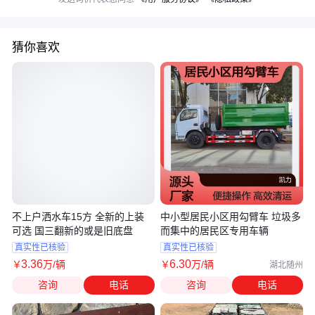
猜你喜欢
不上户洒水车15方 全新的上装
中小型居民小区用勾臂车 垃圾多
可选 国三翻新的或是旧底盘
而集中的居民区专用车辆
真实性已核验
真实性已核验
3
.36
6
.30
￥
万
/辆
￥
万
/辆
湖北随州
咨询
电话
咨询
电话