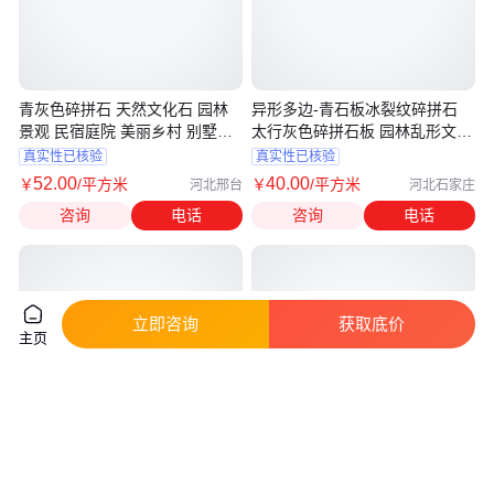
青灰色碎拼石 天然文化石 园林
异形多边-青石板冰裂纹碎拼石
景观 民宿庭院 美丽乡村 别墅外
太行灰色碎拼石板 园林乱形文化
墙都在用
石
真实性已核验
真实性已核验
52
.00
40
.00
￥
/平方米
￥
/平方米
河北邢台
河北石家庄
咨询
电话
咨询
电话
立即咨询
获取底价
主页
SJZ黄色砂岩碎拼石 天然板岩冰
天然复古民宿别墅花园设计公园