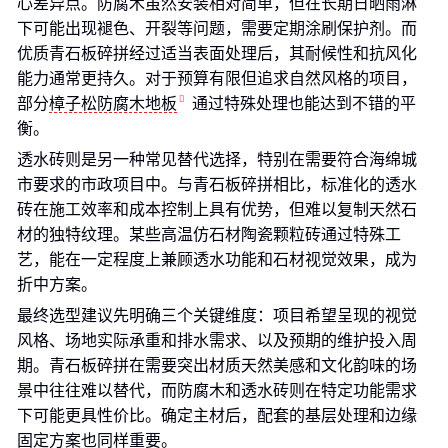
心差异点。防腐木虽然安装相对简单，但在长期日晒雨淋
下可能出现褪色、开裂等问题，需要定期涂刷保护剂。而
优质青石板碎拼经过适当表面处理后，其耐候性和抗风化
能力通常更持久。对于预算有限但追求自然风格的项目，
部分
樟子松防腐木地板
通过特殊处理也能达到不错的平
衡。
透水砖则是另一种常见替代选择，特别在需要符合海绵城
市要求的市政项目中。与青石板碎拼相比，标准化的透水
砖在施工效率和成本控制上具有优势，但难以复制天然石
材的独特纹理。某些高温仿石材陶瓷颗粒砖通过特殊工
艺，能在一定程度上兼顾透水功能和石材视觉效果，成为
折中方案。
最终选型建议先明确三个关键维度：项目希望呈现的视觉
风格、场地实际承重和排水需求、以及预期的维护投入周
期。青石板碎拼在需要突出材质天然美感和文化韵味的场
景中往往难以替代，而防腐木和透水砖则在特定功能需求
下可能更具性价比。确定主材后，配套的基层处理和边缘
固定方案也同样重要。