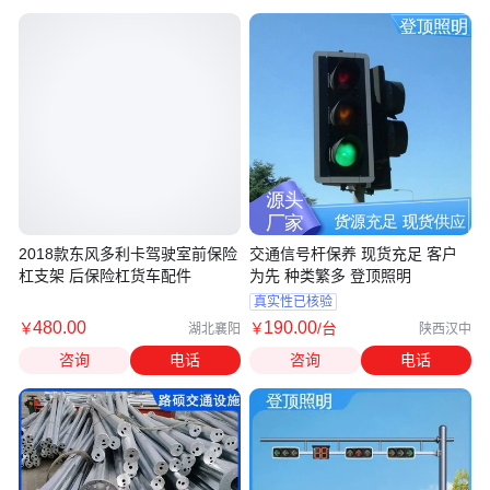
2018款东风多利卡驾驶室前保险
交通信号杆保养 现货充足 客户
杠支架 后保险杠货车配件
为先 种类繁多 登顶照明
真实性已核验
480
.00
190
.00
￥
￥
/台
湖北襄阳
陕西汉中
咨询
电话
咨询
电话