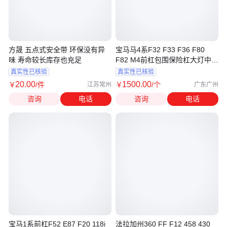
方晟 五点式安全带 环保没有异
宝马马4系F32 F33 F36 F80
味 寿命较长库存也充足
F82 M4前杠包围保险杠大灯中网
车门
真实性已核验
真实性已核验
20
.00
1500
.00
￥
/件
￥
/个
江苏常州
广东广州
咨询
电话
咨询
电话
宝马1系前杠F52 E87 F20 118i
法拉加州360 FF F12 458 430