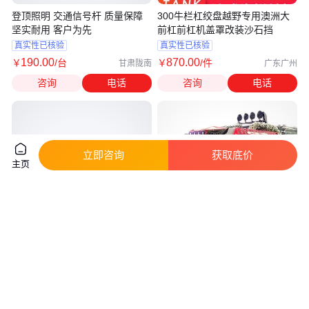
登顶照明 交通信号杆 质量保障
300牛栏杠绞盘越野专用澳洲大
坚实耐用 客户为先
前杠前杠机盖罩改装沙石挡
真实性已核验
真实性已核验
190
.00
870
.00
￥
/台
￥
/件
甘肃陇南
广东广州
咨询
电话
咨询
电话
立即咨询
获取底价
主页
锐骐6/navara前杠后杠泵把前后
福田大将军保险杠皮卡轮眉泵把
杠纳瓦拉皮卡改装澳洲牛栏护杠
越野版前后杠外饰改装件前杠后
杠
2780
.00
590
.00
￥
/根
￥
/件
河南郑州
河南郑州