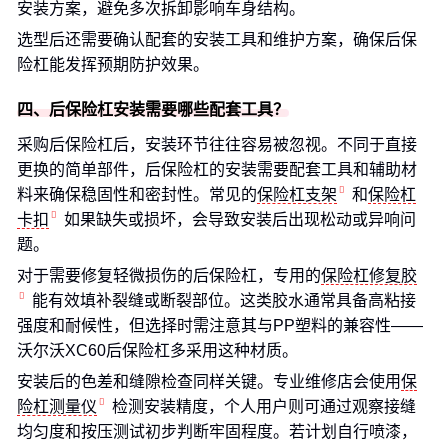
安装方案，避免多次拆卸影响车身结构。
选型后还需要确认配套的安装工具和维护方案，确保后保
险杠能发挥预期防护效果。
四、后保险杠安装需要哪些配套工具？
采购后保险杠后，安装环节往往容易被忽视。不同于直接
更换的简单部件，后保险杠的安装需要配套工具和辅助材
料来确保稳固性和密封性。常见的
保险杠支架
和
保险杠
卡扣
如果缺失或损坏，会导致安装后出现松动或异响问
题。
对于需要修复轻微损伤的后保险杠，专用的
保险杠修复胶
能有效填补裂缝或断裂部位。这类胶水通常具备高粘接
强度和耐候性，但选择时需注意其与PP塑料的兼容性——
沃尔沃XC60后保险杠多采用这种材质。
安装后的色差和缝隙检查同样关键。专业维修店会使用
保
险杠测量仪
检测安装精度，个人用户则可通过观察接缝
均匀度和按压测试初步判断牢固程度。若计划自行喷漆，