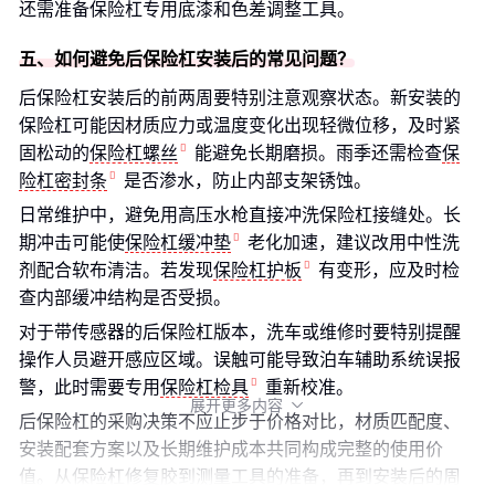
还需准备保险杠专用底漆和色差调整工具。
五、如何避免后保险杠安装后的常见问题？
后保险杠安装后的前两周要特别注意观察状态。新安装的
保险杠可能因材质应力或温度变化出现轻微位移，及时紧
固松动的
保险杠螺丝
能避免长期磨损。雨季还需检查
保
险杠密封条
是否渗水，防止内部支架锈蚀。
日常维护中，避免用高压水枪直接冲洗保险杠接缝处。长
期冲击可能使
保险杠缓冲垫
老化加速，建议改用中性洗
剂配合软布清洁。若发现
保险杠护板
有变形，应及时检
查内部缓冲结构是否受损。
对于带传感器的后保险杠版本，洗车或维修时要特别提醒
操作人员避开感应区域。误触可能导致泊车辅助系统误报
警，此时需要专用
保险杠检具
重新校准。
展开更多内容

后保险杠的采购决策不应止步于价格对比，材质匹配度、
安装配套方案以及长期维护成本共同构成完整的使用价
值。从保险杠修复胶到测量工具的准备，再到安装后的周