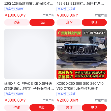
120i 125i新款前嘴后前保险杠中
488 612 812前杠后保险杠总成
网配件
配件
真实性已核验
真实性已核验
1000
.00
3000
.00
￥
/个
￥
/个
广东广州
广东广州
咨询
电话
咨询
电话
适用XF XJ FPACE XE XJ8升级
XC90 XC60 S80 S90 S60 V40
改款RS前后包围叶子板保险杠拆
V60 C70前后保险杠拆车件
车件
真实性已核验
真实性已核验
3000
.00
2000
.00
￥
/个
￥
/件
广东广州
广东广州
咨询
电话
咨询
电话