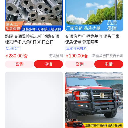
路硕 交通监控标志杆 道路交通
交通信号杆 拒绝差价 源头厂家
标志牌杆 八角F杆3F杆立杆
保质保量 登顶照明
实地验厂
真实性已核验
280
.00
190
.00
￥
/套
￥
/台
河北沧州
新疆昌吉回族自治州
咨询
电话
咨询
电话