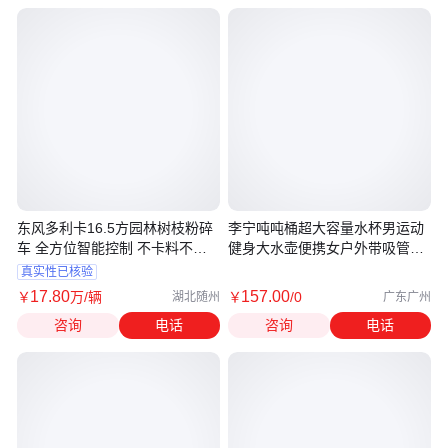
东风多利卡16.5方园林树枝粉碎
李宁吨吨桶超大容量水杯男运动
车 全方位智能控制 不卡料不死
健身大水壶便携女户外带吸管太
机
空杯
真实性已核验
17
.80
157
.00
￥
万
/辆
￥
/0
湖北随州
广东广州
咨询
电话
咨询
电话