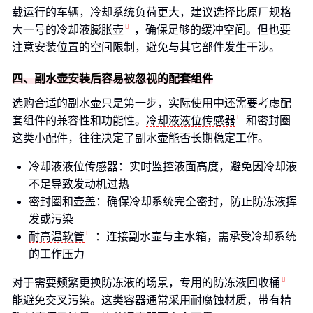
载运行的车辆，冷却系统负荷更大，建议选择比原厂规格
大一号的
冷却液膨胀壶
，确保足够的缓冲空间。但也要
注意安装位置的空间限制，避免与其它部件发生干涉。
四、副水壶安装后容易被忽视的配套组件
选购合适的副水壶只是第一步，实际使用中还需要考虑配
套组件的兼容性和功能性。
冷却液液位传感器
和密封圈
这类小配件，往往决定了副水壶能否长期稳定工作。
冷却液液位传感器：实时监控液面高度，避免因冷却液
不足导致发动机过热
密封圈和壶盖：确保冷却系统完全密封，防止防冻液挥
发或污染
耐高温软管
：连接副水壶与主水箱，需承受冷却系统
的工作压力
对于需要频繁更换防冻液的场景，专用的
防冻液回收桶
能避免交叉污染。这类容器通常采用耐腐蚀材质，带有精