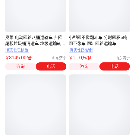
奥莱 电动四轮八桶运输车 升降
小型四不像翻斗车 分时四驱5吨
尾板垃圾桶清运车 垃圾运输转运
四不像车 四缸四轮运输车
车
真实性已核验
真实性已核验
8145
.00
1
.10
￥
/台
￥
万
/辆
山东济宁
山东济宁
咨询
电话
咨询
电话