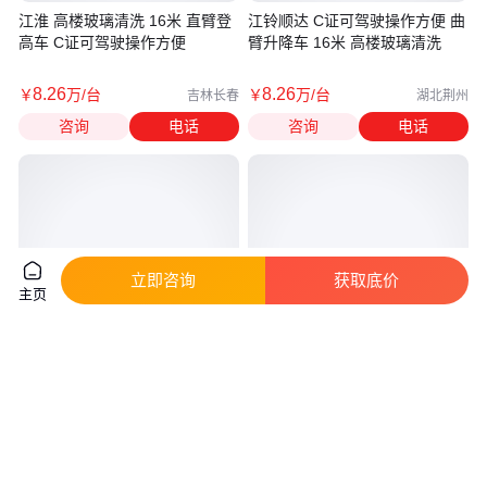
江淮 高楼玻璃清洗 16米 直臂登
江铃顺达 C证可驾驶操作方便 曲
高车 C证可驾驶操作方便
臂升降车 16米 高楼玻璃清洗
8
.26
8
.26
￥
万
/台
￥
万
/台
吉林长春
湖北荆州
咨询
电话
咨询
电话
立即咨询
获取底价
主页
途逸 25米 曲臂升降车 高楼玻璃
程力威牌CLW5040TWFCG6大
清洗 C证可驾驶操作方便
运国六物料粉碎车树枝破碎车现
货销售
真实性已核验
8
.26
26
.90
￥
万
/台
￥
万
/辆
浙江杭州
湖北随州