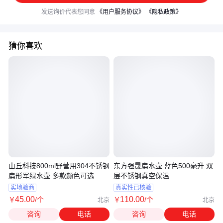
发送询价代表您同意
《用户服务协议》
《隐私政策》
猜你喜欢
山丘科技800ml野营用304不锈钢
东方强晟扁水壶 蓝色500毫升 双
扁形军绿水壶 多款颜色可选
层不锈钢真空保温
实地验商
真实性已核验
45
.00
110
.00
￥
/个
￥
/个
北京
北京
咨询
电话
咨询
电话