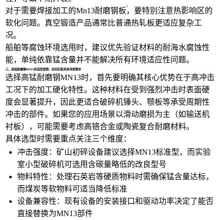
对于需要焊接加工的
Mn13耐磨钢板
，要特别注意热影响区的
软化问题。真空锻造产品通常比普通热轧板更适应复杂工
况。
船舶等腐蚀环境选用时，建议优先验证材料的耐海水腐蚀性
能，单纯依靠锰含量并不能解决所有环境适应性问题。
三、高锰耐磨钢MN13的选型逻辑：如何匹配具体场景需求
选择高锰耐磨钢MN13时，首先要明确其核心优势在于高冲击
工况下的加工硬化特性。这种材料在受到强烈冲击时表面硬
度会显著提升，因此更适合破碎机锤头、颚板等承受周期性
冲击的部件。如果您的应用场景以滑动磨损为主（如输送机
衬板），可能需要考虑高铬合金或陶瓷复合耐磨材料。
具体选型时需要重点关注三个维度：
冲击强度：矿山初碎设备建议选择MN13标准型，而实验
室小型破碎机可选用含碳量略低的改良型号
物料特性：处理石英岩等硬质物料时需确保锰含量达标，
而煤炭等软物料可适当降低标准
设备兼容性：现有设备的安装接口和驱动功率决定了能否
直接替换为MN13部件