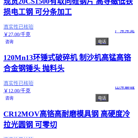
现货20CS1500有取向硅钢片 高导磁低铁
损电工钢 可分条加工
真实性已核验
广东东莞
￥
27
.00
/千克
咨询
电话
120Mn13环锤式破碎机 制沙机高锰高铬
合金钢锤头 抛料头
真实性已核验
山东聊城
￥
12
.00
/千克
咨询
电话
CR12MOV高铬高耐磨模具钢 高硬度冷
拉光圆钢 可零切