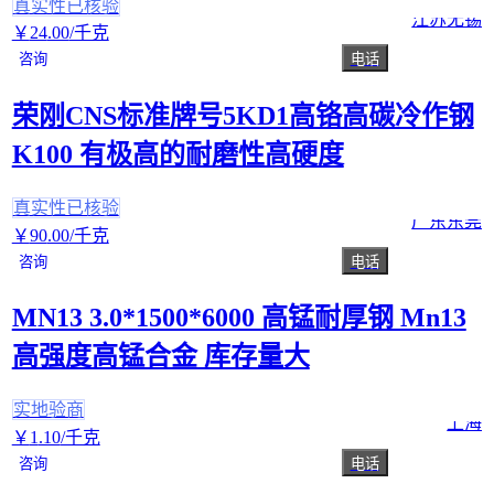
真实性已核验
江苏无锡
￥
24
.00
/千克
咨询
电话
荣刚CNS标准牌号5KD1高铬高碳冷作钢
K100 有极高的耐磨性高硬度
真实性已核验
广东东莞
￥
90
.00
/千克
咨询
电话
MN13 3.0*1500*6000 高锰耐厚钢 Mn13
高强度高锰合金 库存量大
实地验商
上海
￥
1
.10
/千克
咨询
电话