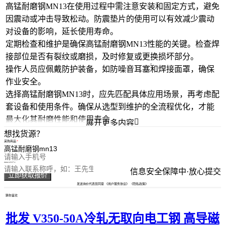
高锰耐磨钢MN13在使用过程中需注意安装和固定方式，避免
因震动或冲击导致松动。防震垫片的使用可以有效减少震动
对设备的影响，延长使用寿命。
定期检查和维护是确保高锰耐磨钢MN13性能的关键。检查焊
接部位是否有裂纹或磨损，及时修复或更换损坏部分。
操作人员应佩戴防护装备，如
防噪音耳塞
和焊接面罩，确保
作业安全。
选择高锰耐磨钢MN13时，应先匹配具体应用场景，再考虑配
套设备和使用条件。确保从选型到维护的全流程优化，才能
最大化其耐磨性能和使用寿命。

展开更多内容
想找货源？
采购商品
您的电话
您的称呼
信息安全保障中·放心提交
立即获取报价
发送询价代表您同意
《用户服务协议》
《隐私政策》
猜你喜欢
批发 V350-50A冷轧无取向电工钢 高导磁