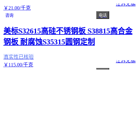
江苏无锡
￥
21
.00
/千克
咨询
电话
美标S32615高硅不锈钢板 S38815高合金
钢板 耐腐蚀S35315圆钢定制
真实性已核验
江苏无锡
￥
115
.00
/千克
咨询
电话
S66286螺栓螺母 网套光亮 直径4-30 长度
51000 耐热铸钢定制
江苏无锡
￥
2
.00
/个
咨询
电话
大家还在问
高锰耐磨钢 MN13