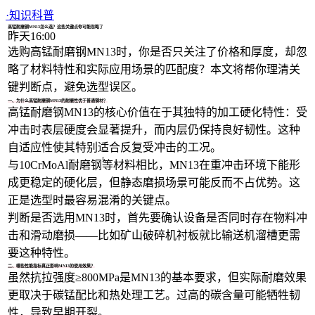
1/4
·
知识科普
高锰耐磨钢MN13怎么选？这些关键点你可能忽略了
昨天16:00
选购高锰耐磨钢MN13时，你是否只关注了价格和厚度，却忽
略了材料特性和实际应用场景的匹配度？本文将帮你理清关
键判断点，避免选型误区。
一、为什么高锰耐磨钢MN13的耐磨性优于普通钢材？
高锰耐磨钢MN13的核心价值在于其独特的加工硬化特性：受
冲击时表层硬度会显著提升，而内层仍保持良好韧性。这种
自适应性使其特别适合反复受冲击的工况。
与
10CrMoAl耐磨钢
等材料相比，MN13在重冲击环境下能形
成更稳定的硬化层，但静态磨损场景可能反而不占优势。这
正是选型时最容易混淆的关键点。
判断是否选用MN13时，首先要确认设备是否同时存在物料冲
击和滑动磨损——比如矿山破碎机衬板就比输送机溜槽更需
要这种特性。
二、哪些性能指标真正影响MN13的使用效果？
虽然抗拉强度≥800MPa是MN13的基本要求，但实际耐磨效果
更取决于碳锰配比和热处理工艺。过高的碳含量可能牺牲韧
性，导致早期开裂。