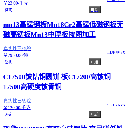
￥
23
.00
/千克
咨询
电话
mn13高锰钢板Mn18Cr2高锰低磁钢板无
磁高锰板Mn13中厚板按图加工
真实性已核验
山东聊城
￥
7950
.00
/吨
咨询
电话
C17500铍钴铜圆饼 板C17200高铍铜
17500高硬度铍青铜
真实性已核验
广东东莞
￥
120
.00
/千克
咨询
电话