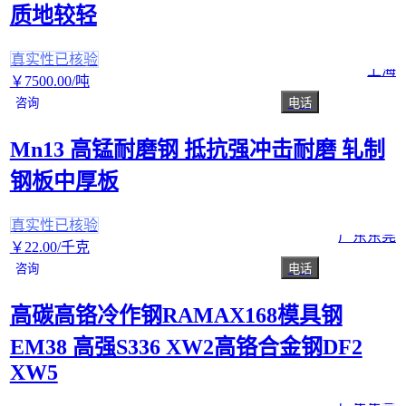
质地较轻
真实性已核验
上海
￥
7500
.00
/吨
咨询
电话
Mn13 高锰耐磨钢 抵抗强冲击耐磨 轧制
钢板中厚板
真实性已核验
广东东莞
￥
22
.00
/千克
咨询
电话
高碳高铬冷作钢RAMAX168模具钢
EM38 高强S336 XW2高铬合金钢DF2
XW5
广东东莞