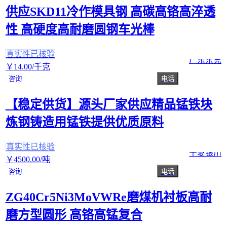
供应SKD11冷作模具钢 高碳高铬高淬透
性 高硬度高耐磨圆钢车光棒
真实性已核验
广东东莞
￥
14
.00
/千克
咨询
电话
【稳定供货】源头厂家供应精品锰铁块
炼钢铸造用锰铁提供优质原料
真实性已核验
宁夏银川
￥
4500
.00
/吨
咨询
电话
ZG40Cr5Ni3MoVWRe磨煤机衬板高耐
磨方型圆形 高铬高锰复合