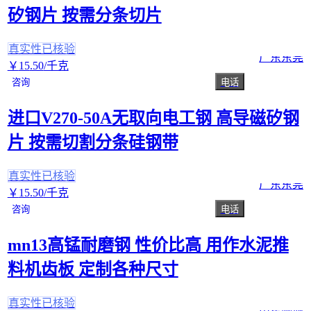
矽钢片 按需分条切片
真实性已核验
广东东莞
￥
15
.50
/千克
咨询
电话
进口V270-50A无取向电工钢 高导磁矽钢
片 按需切割分条硅钢带
真实性已核验
广东东莞
￥
15
.50
/千克
咨询
电话
mn13高锰耐磨钢 性价比高 用作水泥推
料机齿板 定制各种尺寸
真实性已核验