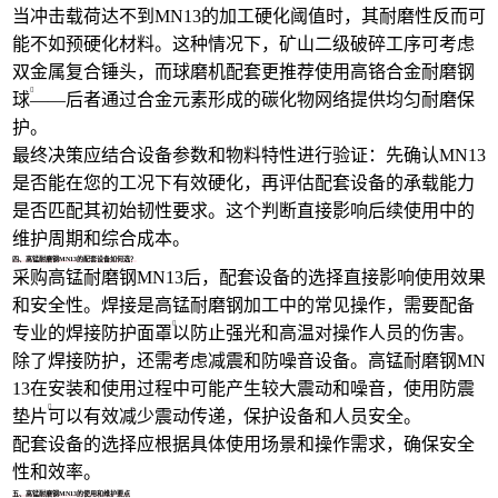
当冲击载荷达不到MN13的加工硬化阈值时，其耐磨性反而可
能不如预硬化材料。这种情况下，矿山二级破碎工序可考虑
双金属复合锤头，而球磨机配套更推荐使用
高铬合金耐磨钢
球
——后者通过合金元素形成的碳化物网络提供均匀耐磨保
护。
最终决策应结合设备参数和物料特性进行验证：先确认MN13
是否能在您的工况下有效硬化，再评估配套设备的承载能力
是否匹配其初始韧性要求。这个判断直接影响后续使用中的
维护周期和综合成本。
四、高锰耐磨钢MN13的配套设备如何选？
采购高锰耐磨钢MN13后，配套设备的选择直接影响使用效果
和安全性。焊接是高锰耐磨钢加工中的常见操作，需要配备
专业的
焊接防护面罩
以防止强光和高温对操作人员的伤害。
除了焊接防护，还需考虑减震和防噪音设备。高锰耐磨钢MN
13在安装和使用过程中可能产生较大震动和噪音，使用
防震
垫片
可以有效减少震动传递，保护设备和人员安全。
配套设备的选择应根据具体使用场景和操作需求，确保安全
性和效率。
五、高锰耐磨钢MN13的使用和维护要点