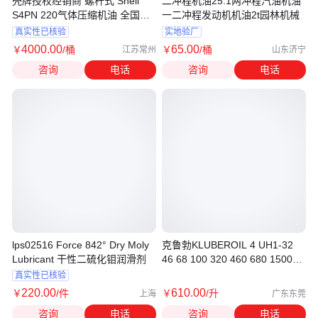
壳牌授权经销商 螺杆式 Shell
二冲程机油25:1两冲程汽油机油
S4PN 220气体压缩机油 全国包
一二冲程发动机机油2t园林机械
邮
真实性已核验
实地验厂
4000
.00
65
.00
￥
/桶
￥
/桶
江苏常州
山东济宁
咨询
电话
咨询
电话
lps02516 Force 842° Dry Moly
克鲁勃KLUBEROIL 4 UH1-32
Lubricant 干性二硫化钼润滑剂
46 68 100 320 460 680 1500N
润滑脂
真实性已核验
220
.00
610
.00
￥
/件
￥
/升
上海
广东东莞
咨询
电话
咨询
电话