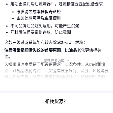
定期更换
润滑油滤清器
，过滤精度要匹配设备要求
纸质滤芯成本低但寿命短
金属滤网可清洗重复使用
不同品牌油品避免混用，可能产生沉淀
开封后油桶要密封存放，防止吸潮
这款三级过滤系统能有效去除5微米以上颗粒：
油品污染是润滑失效的首要原因
，比油品老化更值得关
注。
展开更多内容

选择润滑油本质是匹配设备需求与工况条件。从
齿轮润滑
油
到
食品级润滑油
，关键是根据负荷、温度、环境等要
素做系统考量。配套的
定量润滑油加注机
和检测设备能
进一步放大润滑效益。
想找货源？