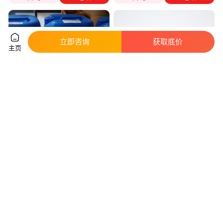
立即咨询
获取底价
主页
德国技术背景沃克尔VOK-BT78S
润滑剂 钢丝拉伸防锈润滑剂 GD-
触变润滑剂 用于质感砂浆
RH310 拉伸防锈润滑剂 冲压润
滑剂
真实性已核验
94
.00
14
.00
￥
/千克
￥
/千克
广东广州
咨询
电话
咨询
电话