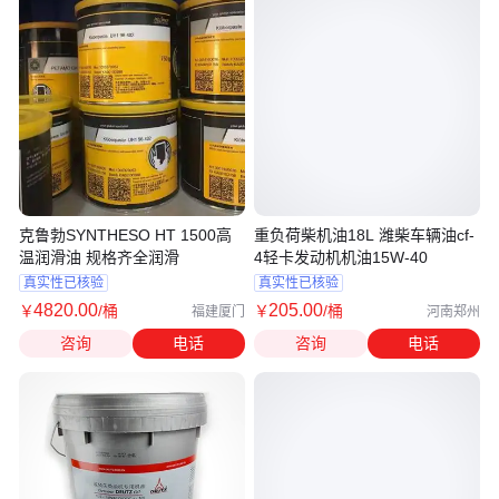
克鲁勃SYNTHESO HT 1500高
重负荷柴机油18L 潍柴车辆油cf-
温润滑油 规格齐全润滑
4轻卡发动机机油15W-40
真实性已核验
真实性已核验
4820
.00
205
.00
￥
/桶
￥
/桶
福建厦门
河南郑州
咨询
电话
咨询
电话