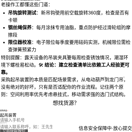
老操作工都懂这些门道：
吊钩旋转测试
：新
吊钩
使用前空载旋转360度，检查是否有
卡顿
钢丝绳保养
：每月涂抹专用油脂，重点防护经过
滑轮组
的摩
擦段
限位器校准
：电子限位每季度要用砝码实测，机械限位需检
查弹簧预紧力
特别提醒：露天设备的
吊装夹具
要每周检查锈蚀情况，潮湿环
境下螺栓易松动。🛠️
结论：建立检查清单比依赖工人经验更可
靠。
采购
起吊装置
的本质是匹配场景需求，从
电动葫芦
到
龙门吊
，
没有绝对的好坏，只有是否适配你的作业流程。记住两个原
则：空间利用率优先考虑悬挂式，移动需求强的选门式结构。
想找货源？
采购商品
您的电话
您的称呼
信息安全保障中·放心提交
立即获取报价