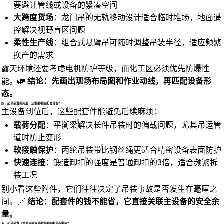
要避让管线或设备的紧凑空间
大跨度货场
：
龙门吊
的无轨移动设计适合临时堆场，地面遥
控解决视野盲区问题
柔性生产线
：组合式
悬臂吊
可随时调整吊装半径，适应频繁
换产的需求
露天环境还要考虑电机防护等级，而化工区必须优先防爆性
能。🚛
结论：先画出现场布局图和作业动线，再匹配设备形
态。
四、起吊装置买完后，还需要哪些配套设备？
主设备到位后，这些配套件能避免后续麻烦：
载荷分配
：
平衡梁
解决长件吊装时的偏载问题，尤其吊运管
道时防止变形
软接触保护
：丙纶
吊装带
比钢丝绳更适合精密设备表面防护
快速连接
：锻造
卸扣
的强度是普通卸扣的3倍，适合频繁拆
装工况
别小看这些附件，它们往往决定了吊装事故是否发生在毫厘之
间。🔗
结论：配套件的钱不能省，它直接关联主设备的安全余
量。
五、起吊装置日常使用中容易被忽视的细节有哪些？