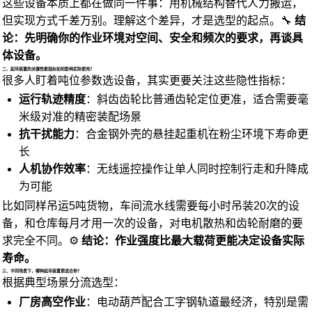
这些设备本质上都在做同一件事：用机械结构替代人力搬运，
但实现方式千差万别。理解这个差异，才是选型的起点。🔧
结
论：先明确你的作业环境对空间、安全和频次的要求，再谈具
体设备。
二、起吊装置的关键性能指标如何影响实际使用？
很多人盯着吨位参数选设备，其实更要关注这些隐性指标：
运行轨迹精度
：斜齿齿轮比普通齿轮定位更准，适合需要毫
米级对准的精密装配场景
抗干扰能力
：合金钢外壳的
悬挂起重机
在粉尘环境下寿命更
长
人机协作效率
：无线遥控操作让单人同时控制行走和升降成
为可能
比如同样吊运5吨货物，车间流水线需要每小时吊装20次的设
备，和仓库每月才用一次的设备，对电机散热和齿轮耐磨的要
求完全不同。⚙️
结论：作业强度比最大载荷更能决定设备实际
寿命。
三、不同场景下，哪种起吊装置更适合你？
根据典型场景分流选型：
厂房高空作业
：
电动葫芦
配合工字钢轨道最经济，特别是需