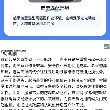
1/4
起吊装置选型逻辑，老采购才知道的窍门
15小时前
选对
起吊装置
能省下不少麻烦——它不只是把重物吊起来那么
简单，更关系到作业效率、安全性和长期使用成本。老采购都
知道，选型失误的代价往往是后期频繁维修或被迫更换设备。
一、起吊装置在工业场景中的核心作用是什么？
从车间到码头，
起吊装置
的核心价值在于解决三个问题：空间
受限时的精准吊运、重型设备的安全转移，以及高频作业的稳
定性。比如厂房里常见的
防爆电动葫芦
，靠锰钢吊钩和防旋转
钢丝绳解决易燃环境下的吊装难题；而露天货场用的
码头门式
起重机
，则通过大跨度和抗风设计适应户外工况。