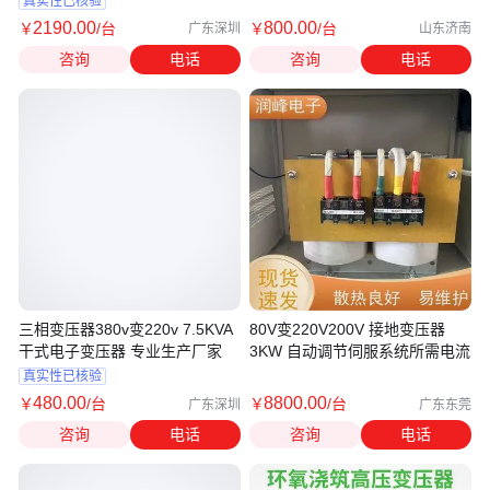
真实性已核验
2190
.00
800
.00
￥
/台
￥
/台
广东深圳
山东济南
咨询
电话
咨询
电话
三相变压器380v变220v 7.5KVA
80V变220V200V 接地变压器
干式电子变压器 专业生产厂家
3KW 自动调节伺服系统所需电流
真实性已核验
480
.00
8800
.00
￥
/台
￥
/台
广东深圳
广东东莞
咨询
电话
咨询
电话