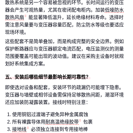
散热系统是另一个容易被忽视的环节。长时间运行的变压
器会产生可观热量，尤其在密闭配电柜内。加装
低噪防水
散热风扇
能显著降低温升，延长绝缘材料寿命。选择时
需注意风量要与变压器容量匹配，防尘防水等级也要适应
现场环境。
这些配套不是简单叠加，而是构成完整的安全边界。例如
保护断路器应与变压器额定电流匹配，电压监测仪的测量
范围要覆盖可能出现的波动值。建议在采购主设备时就规
划好系统集成方案。
五、安装后哪些细节最影响长期可靠性？
即使选对设备和配套，安装环节的疏漏仍可能埋下隐患。
变压器与墙壁或相邻设备需保持足够散热间距，潮湿环境
还应加装防凝露装置。接线时特别注意：
使用铜铝过渡端子避免异种金属腐蚀
所有裸露导体用
耐高温绝缘胶带
包裹
接地线
必须独立连接到专用接地棒