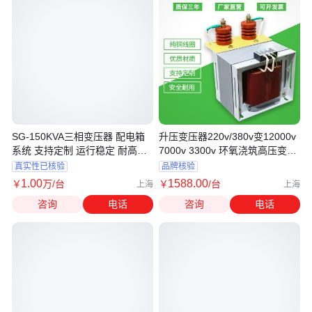
SG-150KVA三相变压器 配电箱
升压变压器220v/380v变12000v
系统 支持定制 运行稳定 耐高温
7000v 3300v 环氧浇筑高压变压
升泉
器
真实性已核验
品牌核验
1
.00
1588
.00
￥
万
/台
￥
/台
上海
上海
咨询
电话
咨询
电话