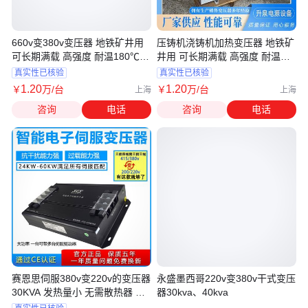
660v变380v变压器 地铁矿井用
压铸机浇铸机加热变压器 地铁矿
可长期满载 高强度 耐温180℃
井用 可长期满载 高强度 耐温
升泉
180℃ 升泉
真实性已核验
真实性已核验
1
.20
1
.20
￥
万
/台
￥
万
/台
上海
上海
咨询
电话
咨询
电话
赛恩思伺服380v变220v的变压器
永盛墨西哥220v变380v干式变压
30KVA 发热量小 无需散热器 耗
器30kva、40kva
电少