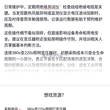
日常维护中，定期用
绝缘测试仪
检查绕组绝缘电阻是关
键。当发现散热风扇异响或监测仪显示电压波动加剧时，
应及时排查而非勉强使用。记录运行数据有助于预判维护
周期。
这些操作细节看似琐碎，但直接影响设备寿命和用电安
全。建议在变压器附近张贴简明操作守则，并培训相关人
员掌握基本判断方法。
选择380v变220v照明变压器时，初期采购成本只是全生命
展开更多内容

周期的一小部分。真正节省在于匹配场景的选型决策、合
理的配套投入以及规范的安装维护。记住：适合工业环境
长期稳定运行的方案，往往在参数余量和安全冗余上有更
高要求。
想找货源？
采购商品