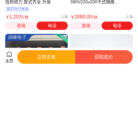
低矫顽力 款式齐全 升泉
380V220v200干式隔离
20KW30K50K100K
真实性已核验
1
.20
2080
.00
￥
万
/台
￥
/台
上海
上海
咨询
电话
咨询
电话
立即咨询
获取底价
主页
纺织设备 220v变压器 100KVA
380V变220V200转415V440伺服
稳变一体 隔离干扰
三绕组变压器 30KVA 不受电网
电压波动
8800
.00
8800
.00
￥
/台
￥
/台
广东东莞
广东东莞
咨询
电话
咨询
电话