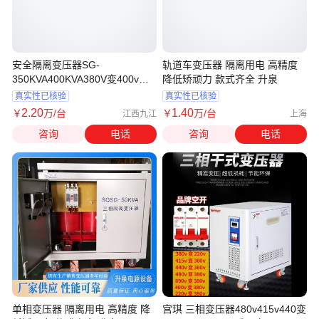
安全隔离变压器SG-
轨道车变压器 隔离用电 高精度
350KVA400KVA380V变400v
降低矫顽力 款式齐全 升泉
220v200v208v280v
真实性已核验
真实性已核验
2
.20
1
.40
￥
万
/台
￥
万
/台
江西九江
上海
咨询
电话
咨询
电话
单相变压器 隔离用电 高精度 降
宫琪 三相变压器480v415v440变