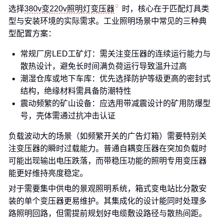
选择
380v变220v照明灯变压器
时，核心在于匹配灯具类
型与安装环境的实际需求。工业照明场景中常见的三种典
型配置方案：
常规厂房LED工矿灯：需关注变压器的连续运行能力与
散热设计，避免长时间满负荷运行导致温升过高
潮湿仓库或地下车库：优先选择防护等级更高的密封式
结构，绝缘材料需具备防潮特性
震动频繁的矿山设备：应选用带减震设计的矿用防爆型
号，壳体需通过抗冲击认证
负载波动大的场景（如频繁开关的广告灯箱）需要特别关
注变压器的瞬时过载能力。普通自耦变压器在突加负载时
可能出现输出电压跌落，而带稳压功能的照明专用变压器
能更好维持亮度稳定。
对于需要集中供电的景观照明系统，箱式变电站比分散安
装的单个变压器更易维护。其集成化的设计能同时处理多
路照明回路，但需提前规划好电缆敷设路径与散热间距。