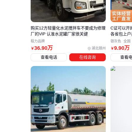
购买12方轻量化水泥搅拌车不要成为修理
C证可以开
厂的VIP 认准水泥罐厂家很关键
各省包上户
程力品牌
银灰色
全国
36
.90
万
9
.90
万
湖北随州
￥
￥
查看电话
在线咨询
查看