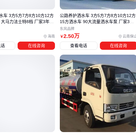
城市垃圾收运：需要频繁启停和短途运输，建议选择
电动垃
圾分类车
或
小型垃圾车
，操作灵活且噪音低。
车 3方5方7方8方10方12方
公路养护洒水车 3方5方7方8方10方12方
 大马力法士特8档 厂家3年售
15方洒水车 90大流量洒水车泵 厂家3年
建筑工地或野外作业：环境复杂且垃圾种类多样，
固液分离
售后服务
东风品牌
吸污车
或
压缩式垃圾车
更能适应恶劣条件。
2
.50
万
海南
云南保
￥
大型社区或市政环卫：需要高承载力和连续作业能力，
自卸
电话
在线咨询
查看电话
在线咨询
式垃圾车
或
垃圾转运车
更为合适。
除了场景匹配，还需考虑车辆的具体配置。例如，蓝牌和黄牌
的选择直接影响上路权限和运营成本。蓝牌车辆通常适用于城
市内短途运输，而黄牌车辆适合长途或重型作业。
如果您的需求更偏向于垃圾分类或特殊垃圾处理，
垃圾分类车
或
吸污车
可能是更好的替代方案。这类车辆通常具备更强
的分拣或固液分离能力，适合处理餐厨垃圾或工业废料。
最终选型时，建议结合预算和长期维护成本综合评估。例如，
电动车型虽然初始投入较高，但长期使用成本更低；而柴油车
型更适合高强度作业，但维护频率可能更高。