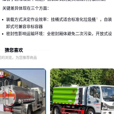
关键差异体现在三个方面：
装载方式决定作业效率：挂桶式适合标准化
垃圾桶
，自装
卸式可兼容非标容器
密封性影响运输环境：全密封厢体避免二次污染，开放式设
计便于装载大件垃圾
底盘配置关联通过性：双钢板结构更适合复杂路面，轻型底
猜您喜欢
盘则侧重城市穿梭
您的浏览，为您推荐商品
选择前先明确你的核心场景：是每天固定路线收运标准桶，还
是需要频繁进出狭窄巷道？这直接决定你应该关注
3方挂桶垃
车
还是其他变型。
二、为什么同样标称3方的垃圾车实际表现差异大？
容积只是基础参数，真正影响使用体验的是三个隐藏维度：