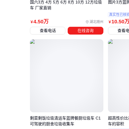
图片3方蓝
车 厂家直销
真实性已核
4
.50
万
10
.50
湖北随州
￥
￥
查看电话
在线咨询
查看
剩菜剩饭垃圾清运车蓝牌餐厨垃圾车 C1
超高性价比
可驾驶的厨舍垃圾收集车
车的容积