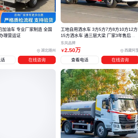
有效装载率：厢体结构决定实际可利用空间，弧形设计比方
形多装15%左右
动力匹配度：汽油机适合短途高频作业，柴油机在重载长距
离时更稳定
的加油车 专业厂家制造 全国
工地自用洒水车 3方5方7方8方10方12方
人机工程细节：操作杆位置、卸料角度等设计直接影响工作
办理营运证
15方洒水车 通三层大梁 厂家3年售后服
务
东风品牌
效率
2
.50
万
湖北随州
西藏阿
￥
特别注意
蓝牌3方垃圾车
的特殊要求：既要满足3立方容积，
电话
在线咨询
查看电话
在线咨询
又需控制总质量在4.5吨内，这对底盘轻量化提出更高要求。
可靠的供应商会主动询问你的作业频次、垃圾成分等细节，而
非简单报价。这些使用场景数据才是选型的真正依据。
三、如何根据使用场景选择3方垃圾车？
选择3方垃圾车时，首先要明确实际使用场景和需求。不同场
对车辆的性能、配置和功能要求差异明显，盲目选择可能导致
使用效率低下或维护成本增加。