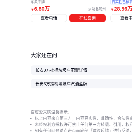
东风品牌
真实性已核
6
.80
万
28
.56
湖北随州
￥
￥
查看电话
在线咨询
查看
大家还在问
长安3方挂桶垃圾车配置详情
长安3方挂桶垃圾车汽油蓝牌
百度爱采购温馨提示：
以上内容来自第三方，内容真实性、准确性、合法性
未经权利方授权许可禁止任何第三方转载、引用，权
如有任何问题请点击页面底部『建议反馈』进行反馈