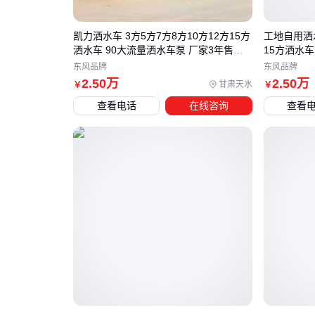
凯力洒水车 3方5方7方8方10方12方15方
工地自用洒水
洒水车 90大流量洒水车泵 厂家3年售后
15方洒水车
服务
后服务
东风品牌
东风品牌
2
.50
万
2
.50
万
甘肃天水
￥
￥
查看电话
在线咨询
查看