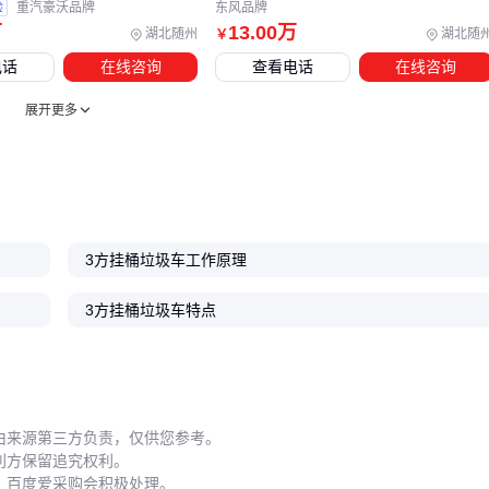
验
重汽豪沃品牌
东风品牌
入，但能帮助优化车辆调度，长期来看反而可能降低运营成
万
13
.00
万
湖北随州
湖北随
￥
本。
电话
在线咨询
查看电话
在线咨询
五、这些使用细节决定了3方垃圾车的实际寿命
展开更多
3方垃圾车的故障往往源于日常使用中的细节疏忽。例如篷布
完全覆盖导致雨水渗入液压系统，或是长期超载加速轮胎磨
损，都会显著缩短设备寿命。
维护时需特别注意三个关键点：
液压油滤芯
要定期更换，防
3方挂桶垃圾车工作原理
止杂质损坏精密部件；轮胎选择要考虑耐磨性和承载能力，避
免频繁更换；冬季作业后要及时排空水箱，防止冻裂管路。
3方挂桶垃圾车特点
实际作业中还建议建立简单的点检制度，每次出车前检查篷布
固定状态、液压管接口密封性和称重系统校准情况。这些几分
钟的检查能有效预防突发故障。
由来源第三方负责，仅供您参考。
选择3方垃圾车供应商时，既要关注主设备参数是否符合作业
利方保留追究权利。
求，也要考察其配套方案完整性和售后服务响应速度。可靠的
，百度爱采购会积极处理。