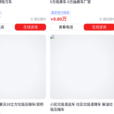
牌吸污车
5方吸粪车 6方抽粪车厂家
四、采购3方垃圾车后，这些配套设备能提升使用效率
验
真实性已核验
万
9
.80
万
湖北随州
湖北随
￥
许多用户在采购3方垃圾车后才发现，仅靠主设备难以满足实
电话
在线咨询
查看电话
在线咨询
作业需求。比如运输过程中垃圾散落、无法实时监控载重、恶
劣天气下污水渗漏等问题，都可能影响作业效率和环境卫生。
针对这些常见问题，有三类配套设备值得优先考虑：
载重管理：
垃圾车称重系统
能实时监测装载量，避免超载
罚款或运力浪费，尤其适合需要精确计费的环卫项目
防漏防尘：专用篷布和密封配件可防止运输途中的垃圾散落
和污水滴漏，减少二次污染
作业辅助：
高压清洗机
、
生物除臭设备
等能快速清理车
厢，解决垃圾残留和异味问题
以垃圾车称重系统为例，优质产品应具备动态称重精度高、
豪沃18立方垃圾压缩车/双桥
小区垃圾清运车 社区垃圾清理车 柴油垃
圾压缩车
IP68防护等级和超载报警功能。这类设备虽然会增加初期投