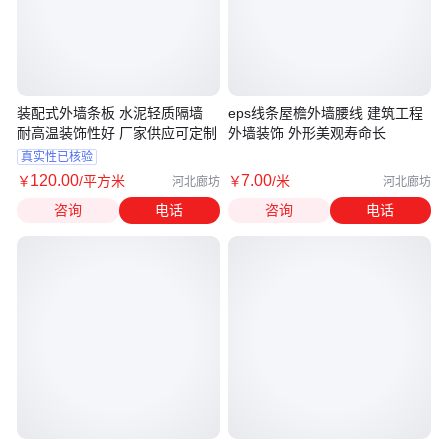
装配式外墙条板 水泥轻质隔墙
eps线条屋檐外墙腰线 建筑工程
耐高温装饰性好 厂家供应可定制
外墙装饰 外形美观寿命长
真实性已核验
120
.00
7
.00
￥
/平方米
￥
/米
河北廊坊
河北廊坊
咨询
电话
咨询
电话