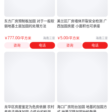
东方厂房预制板加固 对于一般软
美兰区厂房墙体开裂安全检测 广
弱地基土层加固的处理方法
西加固房屋 小面积也可承接
777
.00
5
.00
￥
/平方米
￥
/平方米
海南三亚
海南三亚
咨询
电话
咨询
电话
龙华区房屋鉴定为危房依据 农村
海口厂房阳台加固 地基的加固方
老房子墙体加固 个性化的检测方
式 地基沉降加固抽检数量