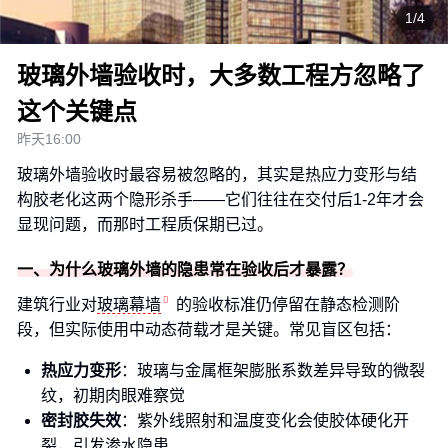
1/4
玻璃外墙验收时，大多数工程方忽略了
这个关键点
昨天16:00
玻璃外墙验收时最容易被忽略的，其实是热应力变形与结
构胶老化这两个隐形杀手——它们往往在交付后1-2年才会
显现问题，而那时工程质保期已过。
一、为什么玻璃外墙的隐患常在验收后才暴露？
建筑行业对
玻璃幕墙
的验收标准仍停留在静态检测阶
段，但实际使用中动态荷载才是关键。常见盲区包括：
热应力变形
：玻璃与金属框架膨胀系数差异导致的微裂
纹，初期肉眼难察觉
密封胶失效
：紫外线照射和温度变化会使胶体硬化开
裂，引发渗水隐患