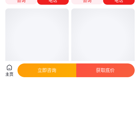
咨询
电话
咨询
电话
立即咨询
获取底价
主页
常 州 外墙玻璃维护 办公楼玻璃
圆虎 画浮雕牛腿别墅 grc外墙装
墙更换 蜘蛛侠迅速上门勘查
饰材料 异型外墙线条 现货库存
真实性已核验
真实性已核验
688
.00
20
.00
￥
/平方米
￥
/平方米
江苏常州
重庆
咨询
电话
咨询
电话