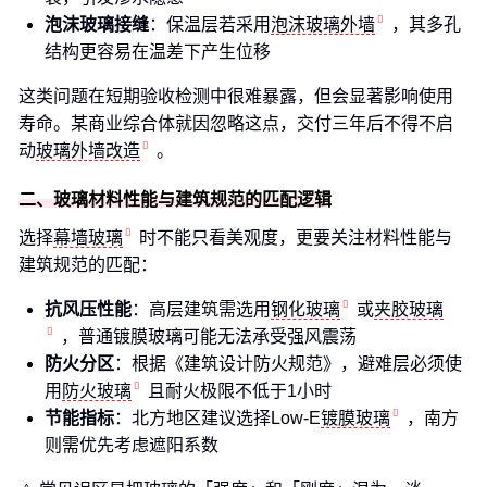
泡沫玻璃接缝
：保温层若采用
泡沫玻璃外墙
，其多孔
结构更容易在温差下产生位移
这类问题在短期验收检测中很难暴露，但会显著影响使用
寿命。某商业综合体就因忽略这点，交付三年后不得不启
动
玻璃外墙改造
。
二、玻璃材料性能与建筑规范的匹配逻辑
选择
幕墙玻璃
时不能只看美观度，更要关注材料性能与
建筑规范的匹配：
抗风压性能
：高层建筑需选用
钢化玻璃
或
夹胶玻璃
，普通镀膜玻璃可能无法承受强风震荡
防火分区
：根据《建筑设计防火规范》，避难层必须使
用
防火玻璃
且耐火极限不低于1小时
节能指标
：北方地区建议选择Low-E
镀膜玻璃
，南方
则需优先考虑遮阳系数