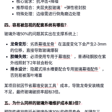
核心需求：抗冲击+降噪
推荐组合：夹层
夹胶玻璃
+弹性密封胶
特殊处理：边缘需进行倒角磨边处理
四、容易被忽视的配套系统有哪些？
玻璃外墙50%的问题其实出在支撑系统上：
龙骨变形
：劣质
幕墙龙骨
在温度变化下会产生2-3mm
的位移，直接导致玻璃爆裂
胶缝失效
：必须使用专用于
幕墙胶
，普通硅酮胶在紫
外线照射下2年就会粉化
排水设计
：隐藏式排水槽要配合专用
玻璃幕墙配件
，
否则易被落叶堵塞
某项目就因节省
幕墙安装工具
成本，导致龙骨安装精度
不足，最终玻璃破损率超标3倍。
五、为什么同样的玻璃外墙维护成本差3倍？
预防性维护能延长玻璃外墙30%的使用寿命，关键在三