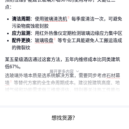
点：
清洁周期
：使用
玻璃清洗机
每季度清洁一次，可避免
污染物腐蚀密封胶
应力监测
：用红外热像仪定期检测玻璃边缘应力集中区
配件更换
：
玻璃吸盘
等专业工具能避免人工搬运造成
的微裂纹
某五星级酒店通过这套方法，五年内维修成本比同类建筑
低67%。
展开更多内容

选玻璃外墙本质是选系统解决方案，需要同步考虑
石材幕
墙
等替代方案的全生命周期成本。建议按建筑高度、地
域气候和功能需求做三维度评估，特别要关注热工性能与
结构安全的平衡点。
想找货源？