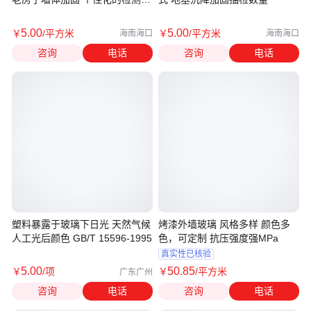
案
5
.00
5
.00
￥
/平方米
￥
/平方米
海南海口
海南海口
咨询
电话
咨询
电话
塑料暴露于玻璃下日光 天然气候
烤漆外墙玻璃 风格多样 颜色多
人工光后颜色 GB/T 15596-1995
色，可定制 抗压强度强MPa
真实性已核验
5
.00
50
.85
￥
/项
￥
/平方米
广东广州
咨询
电话
咨询
电话