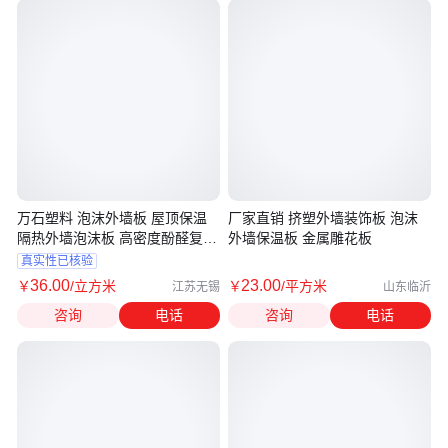
万石塑料 泡沫外墙板 屋顶保温
厂家直销 挤塑外墙装饰板 泡沫
隔热外墙泡沫板 高密度酚醛复合
外墙保温板 金属雕花板
板
真实性已核验
36
.00
23
.00
￥
/立方米
￥
/平方米
江苏无锡
山东临沂
咨询
电话
咨询
电话