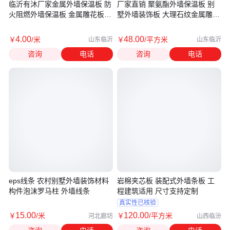
临沂有沐厂家金属外墙保温板 防
厂家直销 聚氨酯外墙保温板 别
火阻燃外墙保温板 金属雕花板
墅外墙装饰板 大理石纹金属雕花
岗亭移动板房
板
4
.00
48
.00
￥
/米
￥
/平方米
山东临沂
山东临沂
咨询
电话
咨询
电话
eps线条 农村别墅外墙装饰材料
岩棉夹芯板 装配式外墙条板 工
构件泡沫罗马柱 外墙线条
程建筑适用 尺寸支持定制
真实性已核验
15
.00
120
.00
￥
/米
￥
/平方米
河北廊坊
山西临汾