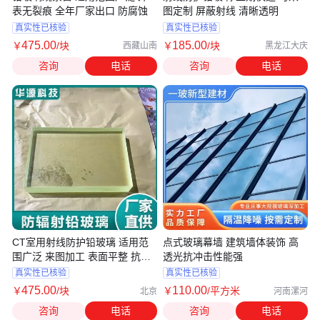
表无裂痕 全年厂家出口 防腐蚀
图定制 屏蔽射线 清晰透明
真实性已核验
真实性已核验
475
.00
185
.00
￥
/块
￥
/块
西藏山南
黑龙江大庆
咨询
电话
咨询
电话
CT室用射线防护铅玻璃 适用范
点式玻璃幕墙 建筑墙体装饰 高
围广泛 来图加工 表面平整 抗压
透光抗冲击性能强
性强
真实性已核验
真实性已核验
475
.00
110
.00
￥
/块
￥
/平方米
北京
河南漯河
咨询
电话
咨询
电话