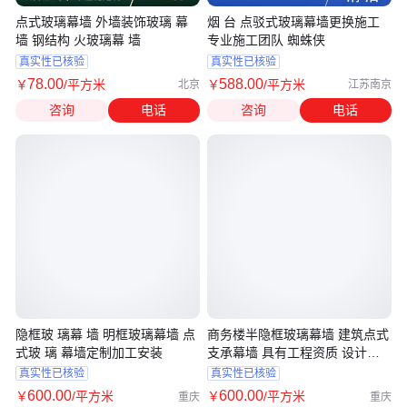
点式玻璃幕墙 外墙装饰玻璃 幕
烟 台 点驳式玻璃幕墙更换施工
墙 钢结构 火玻璃幕 墙
专业施工团队 蜘蛛侠
真实性已核验
真实性已核验
78
.00
588
.00
￥
/平方米
￥
/平方米
北京
江苏南京
咨询
电话
咨询
电话
隐框玻 璃幕 墙 明框玻璃幕墙 点
商务楼半隐框玻璃幕墙 建筑点式
式玻 璃 幕墙定制加工安装
支承幕墙 具有工程资质 设计施
工
真实性已核验
真实性已核验
600
.00
600
.00
￥
/平方米
￥
/平方米
重庆
重庆