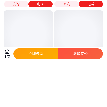
咨询
电话
咨询
电话
立即咨询
获取底价
主页
点式单元式玻璃幕墙 商业楼商场
沈阳玻璃幕墙 隐框玻璃幕墙 明
玻璃门窗幕墙 系统化施工 工程
框玻璃幕墙 点式玻璃幕墙 玻璃
定制
幕墙施工 质量可靠
真实性已核验
真实性已核验
600
.00
880
.00
￥
/平方米
￥
/平方米
重庆
辽宁沈阳
咨询
电话
咨询
电话