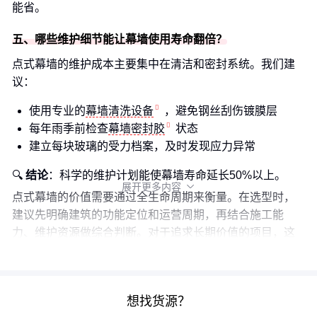
能省。
五、哪些维护细节能让幕墙使用寿命翻倍？
点式幕墙的维护成本主要集中在清洁和密封系统。我们建
议：
使用专业的
幕墙清洗设备
，避免钢丝刮伤镀膜层
每年雨季前检查
幕墙密封胶
状态
建立每块玻璃的受力档案，及时发现应力异常
🔍
结论
：科学的维护计划能使幕墙寿命延长50%以上。
展开更多内容

点式幕墙的价值需要通过全生命周期来衡量。在选型时，
建议先明确建筑的功能定位和运营周期，再结合施工能
力、维护资源做综合判断。对于追求长期价值的项目，这
套系统带来的空间品质提升，往往远超初期投入差异。
想找货源？