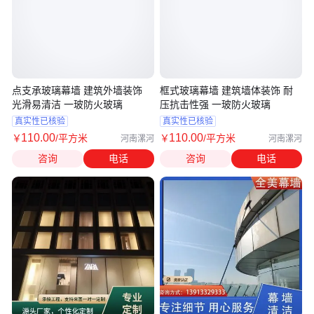
点支承玻璃幕墙 建筑外墙装饰
框式玻璃幕墙 建筑墙体装饰 耐
光滑易清洁 一玻防火玻璃
压抗击性强 一玻防火玻璃
真实性已核验
真实性已核验
110
.00
110
.00
￥
/平方米
￥
/平方米
河南漯河
河南漯河
咨询
电话
咨询
电话