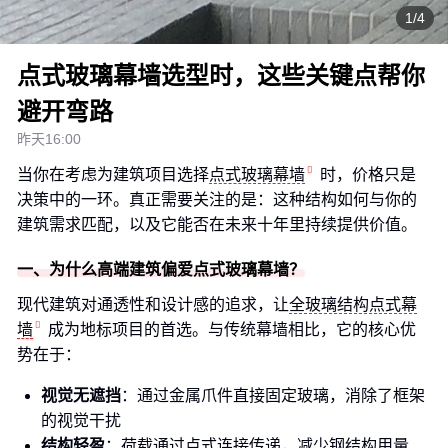
1/4
点式玻璃幕墙选型时，这些关键点帮你
避开弯路
昨天16:00
当你在考虑为建筑项目选择
点式玻璃幕墙
时，价格只是
决策中的一环。真正需要关注的是：这种结构如何与你的
建筑需求匹配，以及它能否在未来十年里持续提供价值。
一、为什么高端建筑偏爱点式玻璃幕墙？
现代建筑对通透性和设计感的追求，让
全玻璃结构点式幕
墙
成为地标项目的首选。与传统幕墙相比，它的核心优
势在于：
视觉无遮挡
：通过金属爪件直接固定玻璃，消除了框架
的视觉干扰
结构轻盈
：荷载通过点式连接传递，减少钢结构用量