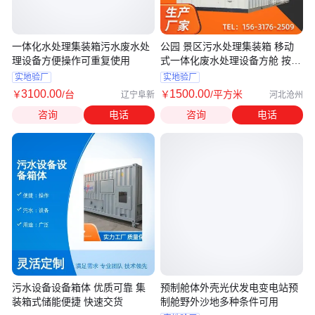
一体化水处理集装箱污水废水处
公园 景区污水处理集装箱 移动
理设备方便操作可重复使用
式一体化废水处理设备方舱 按需
定制
实地验厂
实地验厂
3100
.00
1500
.00
￥
/台
￥
/平方米
辽宁阜新
河北沧州
咨询
电话
咨询
电话
污水设备设备箱体 优质可靠 集
预制舱体外壳光伏发电变电站预
装箱式储能便捷 快速交货
制舱野外沙地多种条件可用