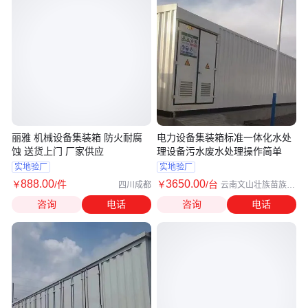
丽雅 机械设备集装箱 防火耐腐
电力设备集装箱标准一体化水处
蚀 送货上门 厂家供应
理设备污水废水处理操作简单
实地验厂
实地验厂
888
.00
3650
.00
￥
/件
￥
/台
四川成都
云南文山壮族苗族自
治州
咨询
电话
咨询
电话