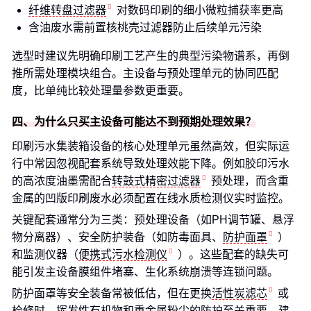
纤维转盘过滤器
对数码印刷的细小微粒捕获率更高
含油废水需前置核桃壳过滤器防止后续单元污染
选型时建议先明确印刷工艺产生的典型污染物谱系，再倒
推所需处理模块组合。主设备与预处理单元的协同匹配
度，比单纯比较处理量参数更重要。
四、为什么只买主设备可能达不到预期处理效果？
印刷污水集装箱设备的核心处理单元虽然高效，但实际运
行中常因忽视配套系统导致处理效能下降。例如胶印污水
的高浓度油墨需配合
转鼓式精密过滤器
预处理，而含重
金属的凹版印刷废水必须配置在线水质检测仪实时监控。
关键配套通常分为三类：预处理设备（如PH调节罐、悬浮
物分离器）、安全防护装备（如防毒面具、
防护面罩
）
和监测仪器（
便携式污水检测仪
）。这些配套的缺失可
能引发主设备膜组件堵塞、生化系统崩溃等连锁问题。
防护面罩等安全装备常被低估，但在更换
活性炭滤芯
或
检修时，挥发性有机物和重金属粉尘的防护至关重要。建