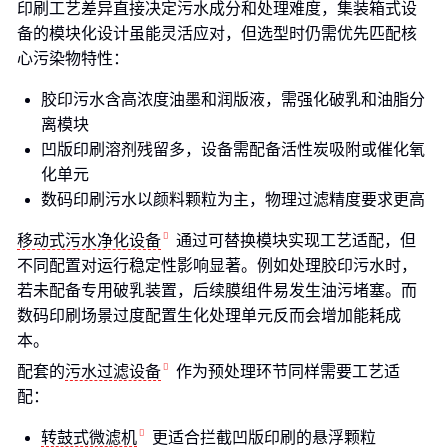
印刷工艺差异直接决定污水成分和处理难度，集装箱式设
备的模块化设计虽能灵活应对，但选型时仍需优先匹配核
心污染物特性：
胶印污水含高浓度油墨和润版液，需强化破乳和油脂分
离模块
凹版印刷溶剂残留多，设备需配备活性炭吸附或催化氧
化单元
数码印刷污水以颜料颗粒为主，物理过滤精度要求更高
移动式污水净化设备
通过可替换模块实现工艺适配，但
不同配置对运行稳定性影响显著。例如处理胶印污水时，
若未配备专用破乳装置，后续膜组件易发生油污堵塞。而
数码印刷场景过度配置生化处理单元反而会增加能耗成
本。
配套的
污水过滤设备
作为预处理环节同样需要工艺适
配：
转鼓式微滤机
更适合拦截凹版印刷的悬浮颗粒