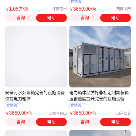
实地验厂
1
.05
3650
.00
￥
万
/箱
￥
/台
江苏苏州
西藏山南
咨询
电话
咨询
电话
安全污水处理箱完善的设施设备
电力箱体品质好非标定制集装箱
快捷电力箱体
运输速度提升完善的设施设备
实地验厂
实地验厂
3650
.00
3650
.00
￥
/台
￥
/台
安徽马鞍山
山东烟台
咨询
电话
咨询
电话