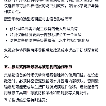
议选择带可拆卸棉绒层的防飞溅款式，兼顾化学防护与操
作灵活性。
配套系统的选型逻辑应与主设备形成闭环：
预处理单元需匹配主设备的最大处理负荷
监测仪器精度要高于排放标准至少一个量级
防护装备的防护等级需覆盖污水中的特定危化品
忽视这种协同性可能导致后续改造成本远高于初期配套投
入。
五、移动式部署最容易被忽视的操作细节
集装箱设备的转场优势背后藏着独特的使用门槛。在设备
搬迁时，必须排空管道残留污水并固定内部模块，否则运
输震动可能造成法兰接口泄漏或膜组件位移。建议配备专
用
维修工具箱
存放防松螺栓和密封胶等关键配件。
季节性运维需要特别注意：