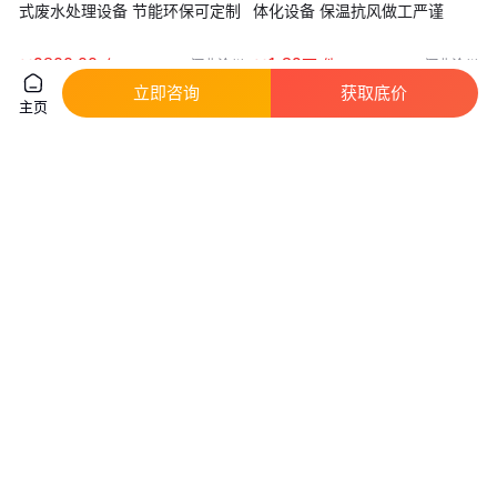
式废水处理设备 节能环保可定制
体化设备 保温抗风做工严谨
9800
.00
1
.39
￥
/套
￥
万
/件
河北沧州
河北沧州
立即咨询
获取底价
咨询
电话
咨询
电话
主页
丽雅 污水设备集装箱 简易结实
丽雅时代 设备箱集装箱 工地住
一站式服务 生产厂商
人 规格齐全 生产厂商
实地验厂
实地验厂
888
.00
888
.00
￥
/件
￥
/件
四川成都
四川成都
咨询
电话
咨询
电话