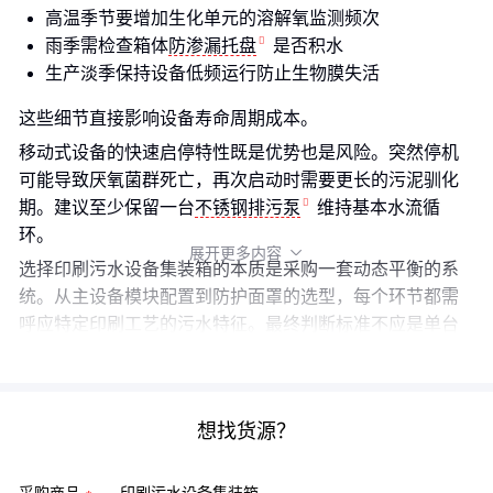
高温季节要增加生化单元的溶解氧监测频次
雨季需检查箱体
防渗漏托盘
是否积水
生产淡季保持设备低频运行防止生物膜失活
这些细节直接影响设备寿命周期成本。
移动式设备的快速启停特性既是优势也是风险。突然停机
可能导致厌氧菌群死亡，再次启动时需要更长的污泥驯化
期。建议至少保留一台
不锈钢排污泵
维持基本水流循
环。
展开更多内容

选择印刷污水设备集装箱的本质是采购一套动态平衡的系
统。从主设备模块配置到防护面罩的选型，每个环节都需
呼应特定印刷工艺的污水特征。最终判断标准不应是单台
设备价格，而是全生命周期内稳定达标的综合成本。
想找货源？