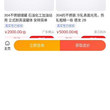
304不锈钢储罐 石油化工加油站
304的不锈钢 冷轧表面光亮，热
用 立式耐高温罐体 安转简单
轧粗糙一些 德龙 2B
真实性已核验
真实性已核验
2000
.00
5000
.00
￥
/台
￥
/吨
广东佛山
浙江杭州
咨询
电话
咨询
电话
立即咨询
获取底价
主页
不锈钢板长度-2205不锈钢规格
316和304的不锈钢 规格齐全 方
尺寸-2205不锈钢卖的
形 冷轧表面光亮 热轧粗糙一些