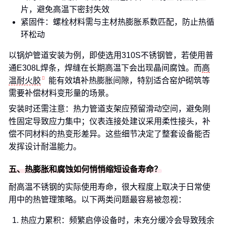
片，避免高温下密封失效
紧固件：螺栓材料需与主材热膨胀系数匹配，防止热循
环松动
以锅炉管道安装为例，即使选用310S不锈钢管，若使用普
通E308L焊条，焊缝在长期高温下会出现晶间腐蚀。而
高
温耐火胶
能有效填补热膨胀间隙，特别适合窑炉砌筑等
需要补偿材料变形量的场景。
安装时还需注意：热力管道支架应预留滑动空间，避免刚
性固定导致应力集中；仪表连接处建议采用柔性接头，补
偿不同材料的热变形差异。这些细节决定了整套设备能否
发挥设计耐温能力。
五、热膨胀和腐蚀如何悄悄缩短设备寿命？
耐高温不锈钢的实际使用寿命，很大程度上取决于日常使
用中的热管理策略。以下两类问题最容易被忽视：
热应力累积：频繁启停设备时，未充分缓冷会导致残余