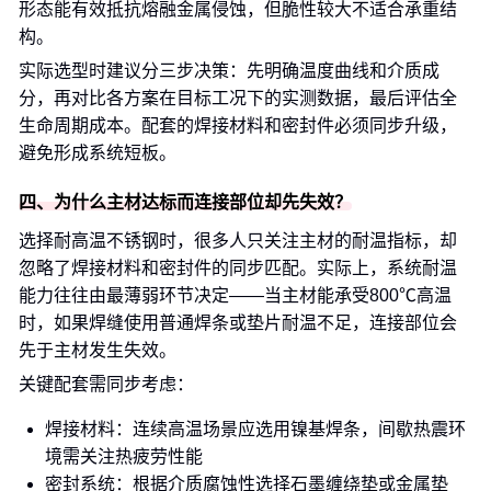
形态能有效抵抗熔融金属侵蚀，但脆性较大不适合承重结
构。
实际选型时建议分三步决策：先明确温度曲线和介质成
分，再对比各方案在目标工况下的实测数据，最后评估全
生命周期成本。配套的焊接材料和密封件必须同步升级，
避免形成系统短板。
四、为什么主材达标而连接部位却先失效？
选择耐高温不锈钢时，很多人只关注主材的耐温指标，却
忽略了焊接材料和密封件的同步匹配。实际上，系统耐温
能力往往由最薄弱环节决定——当主材能承受800℃高温
时，如果焊缝使用普通焊条或垫片耐温不足，连接部位会
先于主材发生失效。
关键配套需同步考虑：
焊接材料：连续高温场景应选用镍基焊条，间歇热震环
境需关注热疲劳性能
密封系统：根据介质腐蚀性选择石墨缠绕垫或金属垫