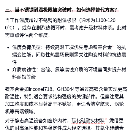
三、当不锈钢耐温极限被突破时，如何选择替代方案？
当工作温度超过不锈钢的耐温极限（通常为1100-120
0℃），或存在剧烈热循环时，需考虑升级材料体系。此时
需重点评估两个维度：
温度负荷类型：持续高温工况优先考虑
镍基合金
的抗
蠕变性能，间歇性热震场景则需关注陶瓷材料的抗热震
性
介质腐蚀性：含硫、氯等腐蚀介质的环境需同步提升材
料耐蚀等级
镍基合金如Inconel718、GH3044等通过高镍含量实现更高
耐温性，特别适合要求结构强度的关键部件。但需注意其
加工难度和成本显著高于不锈钢，更适合航空航天、涡轮
机等高端领域。
对于静态高温设备如窑炉内衬，
碳化硅耐火材料
凭借更
优的耐高温性能和热稳定性成为经济选择。其氮化硅结合