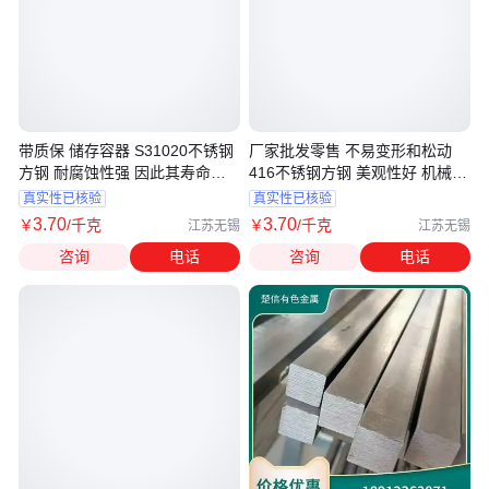
带质保 储存容器 S31020不锈钢
厂家批发零售 不易变形和松动
方钢 耐腐蚀性强 因此其寿命较
416不锈钢方钢 美观性好 机械零
长
件
真实性已核验
真实性已核验
3
.70
3
.70
￥
/千克
￥
/千克
江苏无锡
江苏无锡
咨询
电话
咨询
电话