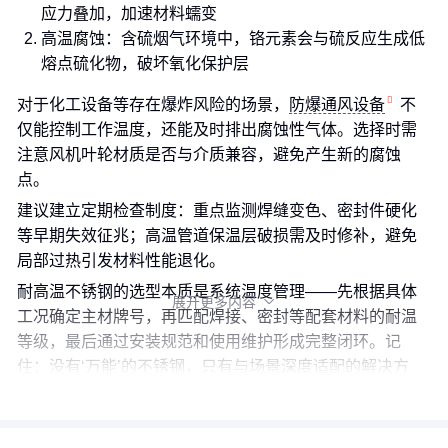
应力叠加，加速材料蠕变
高温腐蚀：含硫烟气环境中，铬元素会与硫反应生成低
熔点硫化物，破坏氧化保护层
对于化工设备等存在爆炸风险的场景，
防爆通风设备
不
仅能控制工作温度，还能及时排出腐蚀性气体。选择时需
注意风机叶轮材质是否与介质兼容，避免产生新的腐蚀
点。
建议建立定期检查制度：重点监测焊缝变色、密封件硬化
等早期失效征兆；高温管道保温层破损需及时修补，避免
局部过热引发材料性能退化。
耐高温不锈钢的选型本质是系统温度管理——先根据具体
展开更多内容

工况确定主材牌号，再匹配焊接、密封等配套材料的耐温
等级，最后通过安装规范和使用维护形成完整闭环。记
住：没有‘万能’的不锈钢，只有与场景深度适配的解决方
案。