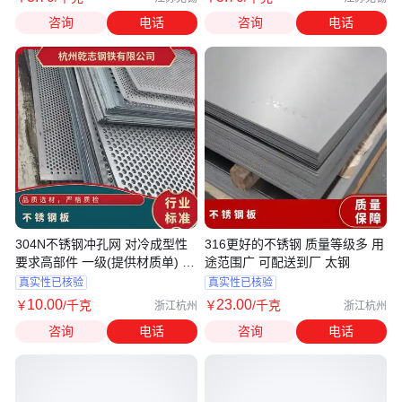
咨询
电话
咨询
电话
304N不锈钢冲孔网 对冷成型性
316更好的不锈钢 质量等级多 用
要求高部件 一级(提供材质单) 可
途范围广 可配送到厂 太钢
切
真实性已核验
真实性已核验
10
.00
23
.00
￥
/千克
￥
/千克
浙江杭州
浙江杭州
咨询
电话
咨询
电话