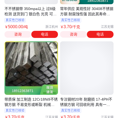
不不锈钢带 350mpa以上 过8级
常年供应 美观性好 30408不锈钢
检测 送货到门 银白色 光亮 可加
方钢 耐腐蚀性强 因此其寿命较
工
长
真实性已核验
真实性已核验
5000
.00
3
.70
￥
/吨
￥
/千克
浙江杭州
江苏无锡
咨询
电话
咨询
电话
带质保 加工制造 12Cr18Ni9不锈
专注钢材20年 耐磨损 17-4PH不
钢方钢 不易变形或断裂 机械零
锈钢方钢 可回收利用 具有一定
件用
的耐热性
真实性已核验
真实性已核验
3
.70
3
.70
￥
/千克
￥
/千克
江苏无锡
江苏无锡