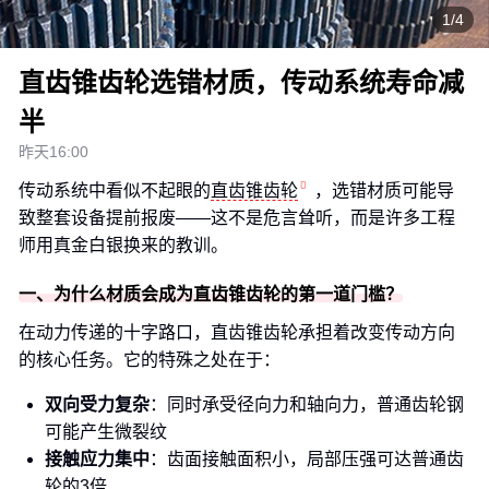
1/4
直齿锥齿轮选错材质，传动系统寿命减
半
昨天16:00
传动系统中看似不起眼的
直齿锥齿轮
，选错材质可能导
致整套设备提前报废——这不是危言耸听，而是许多工程
师用真金白银换来的教训。
一、为什么材质会成为直齿锥齿轮的第一道门槛？
在动力传递的十字路口，直齿锥齿轮承担着改变传动方向
的核心任务。它的特殊之处在于：
双向受力复杂
：同时承受径向力和轴向力，普通齿轮钢
可能产生微裂纹
接触应力集中
：齿面接触面积小，局部压强可达普通齿
轮的3倍