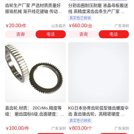
齿轮生产厂家 严选材质质量好
分割齿圈耐压耐磨 液晶母板搬送
振铭机械 渐开线花键轴 传动件
线 高精度滚齿齿条生产厂家 参
生产厂家
数图解
真实性已核验
20
.00
660
.00
￥
/件
￥
/台
山东临沂
广东深圳
咨询
电话
咨询
电话
直齿轮,材质： 20CrMo,精度等
KG日本协育齿轮弧型锥齿螺旋伞
级： 磨齿国标6级,齿面硬度：
齿 直齿锥齿轮，高精密硬度 厂
HRC58-62
家
真实性已核验
100
.00
803
.00
￥
/件
￥
/个
广东深圳
广东深圳