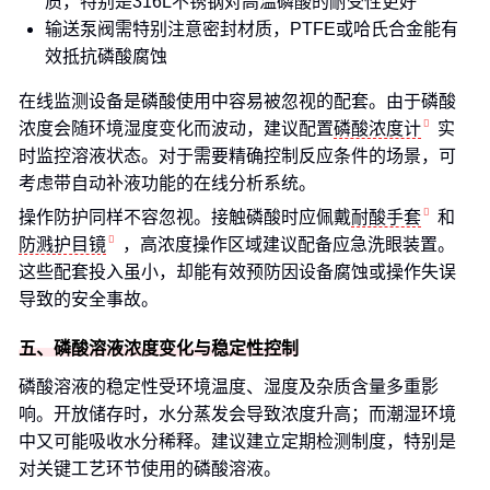
质，特别是316L不锈钢对高温磷酸的耐受性更好
输送泵阀需特别注意密封材质，PTFE或哈氏合金能有
效抵抗磷酸腐蚀
在线监测设备是磷酸使用中容易被忽视的配套。由于磷酸
浓度会随环境湿度变化而波动，建议配置
磷酸浓度计
实
时监控溶液状态。对于需要精确控制反应条件的场景，可
考虑带自动补液功能的在线分析系统。
操作防护同样不容忽视。接触磷酸时应佩戴
耐酸手套
和
防溅护目镜
，高浓度操作区域建议配备应急洗眼装置。
这些配套投入虽小，却能有效预防因设备腐蚀或操作失误
导致的安全事故。
五、磷酸溶液浓度变化与稳定性控制
磷酸溶液的稳定性受环境温度、湿度及杂质含量多重影
响。开放储存时，水分蒸发会导致浓度升高；而潮湿环境
中又可能吸收水分稀释。建议建立定期检测制度，特别是
对关键工艺环节使用的磷酸溶液。