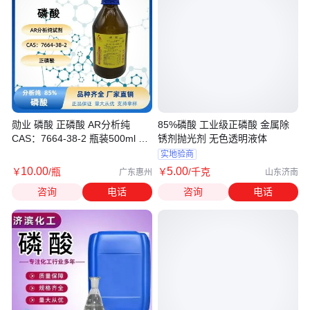
勋业 磷酸 正磷酸 AR分析纯
85%磷酸 工业级正磷酸 金属除
CAS：7664-38-2 瓶装500ml 冶
锈剂抛光剂 无色透明液体
金
实地验商
10
.00
5
.00
￥
/瓶
￥
/千克
广东惠州
山东济南
咨询
电话
咨询
电话