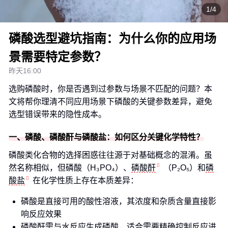
1/4
磷酸选型避坑指南：为什么你的应用场
景需要特定参数？
昨天16:00
选购磷酸时，你是否遇到过参数与场景不匹配的问题？本
文将帮你理清不同应用场景下磷酸的关键参数差异，避免
选型错误带来的隐性成本。
一、磷酸、磷酸酐与磷酸盐：如何区分关键化学特性？
磷酸类化合物的选择困惑往往源于对基础概念的混淆。虽
然名称相似，但磷酸（H₃PO₄）、
磷酸酐
（P₂O₅）和
磷
酸盐
在化学性质上存在本质差异：
磷酸是直接可用的酸性溶液，其浓度和杂质含量直接影
响反应效果
磷酸酐需与水反应生成磷酸，适合需要精确控制反应进