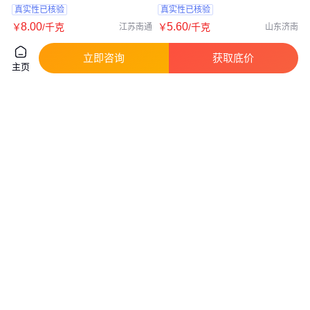
真实性已核验
真实性已核验
8
.00
5
.60
￥
/千克
￥
/千克
江苏南通
山东济南
咨询
电话
咨询
电话
立即咨询
获取底价
主页
磷酸氢锶 磷酸一氢锶 13450-99-
磷酸85%高含量工业级国标 催化
2 磷酸锶 全国可发货
剂有机合成酸度调节剂
真实性已核验
真实性已核验
20
.00
5
.80
￥
/千克
￥
/千克
湖北武汉
山东济南
咨询
电话
咨询
电话