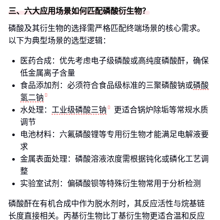
三、六大应用场景如何匹配磷酸衍生物？
磷酸及其衍生物的选择需严格匹配终端场景的核心需求。
以下为典型场景的选型逻辑：
医药合成：优先考虑电子级磷酸或高纯度磷酸酐，确保
低金属离子含量
食品添加剂：必须符合食品级标准的三聚磷酸钠或
磷酸
氢二钠
水处理：
工业级磷酸三钠
更适合锅炉除垢等常规水质
调节
电池材料：六氟磷酸锂等专用衍生物才能满足电解液要
求
金属表面处理：磷酸溶液浓度需根据钝化或磷化工艺调
整
实验室试剂：偏磷酸钡等特殊衍生物常用于分析检测
磷酸酐在有机合成中作为脱水剂时，其反应活性与烷基链
长度直接相关。丙基衍生物比丁基衍生物更适合温和反应