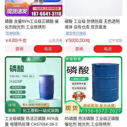
磷酸 含量85%工业级正磷酸 催
磷酸 工业级 防锈防腐 无色透明
化剂抛光剂 工业除锈剂
液体 自有仓库 现货直发
实地验商
真实性已核验
4
.80
5000
.00
￥
/千克
￥
/吨
山东济南
辽宁沈阳
咨询
电话
咨询
电话
工业级磷酸 热法正磷酸 85%含
85磷酸 热法磷酸 工业级正磷酸
量 电镀热处理 CAS7664-38-2
催化剂 抛光剂 工业除锈剂