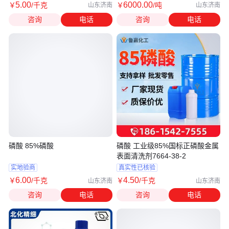
5
.00
6000
.00
￥
/千克
￥
/吨
山东济南
山东济南
咨询
电话
咨询
电话
磷酸 85%磷酸
磷酸 工业级85%国标正磷酸金属
表面清洗剂7664-38-2
实地验商
真实性已核验
6
.00
4
.50
￥
/千克
￥
/千克
山东济南
山东济南
咨询
电话
咨询
电话