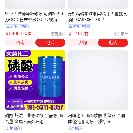
90%固体葡萄糖碳源 可调30-90
分析纯磷酸试剂实验用 大量批发
万COD 粉末型水处理醋酸钠
销售CAS7664-38-2
真实性已核验
真实性已核验
2400
.00
12
.00
￥
/吨
￥
/箱
河南郑州
山东烟台
咨询
电话
咨询
电话
磷酸 热法工业级磷酸 食品级 85
润辉化工 85%磷酸 优级品 金属
含量 金属表面处理剂
催化剂用 阴凉干燥存储
实地验商
实地验商