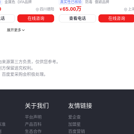
验
金属色
DFA品牌
真实性已核验
防毒
傲颖品牌
以电力检修场景为例，操作人员同时接触带电设备和金属架构
0
65
.00
万
四川德阳
上
￥
时，
碳纤维防静电手套
既能防止静电干扰检测仪读数，又能
电话
在线咨询
查看电话
在线咨询
降低间接接触风险。这类配套装备的选择应优先考虑与主设备
的兼容性，而非孤立评估单项性能。
展开更多
五、为什么同样的设备实际防护效果差异明显？
佩戴位置的选择直接影响检测灵敏度和呼救成功率。腰部固定
由来源第三方负责，仅供您参考。
虽不影响作业，但可能因衣物遮挡减弱信号；肩部佩戴更利于
利方保留追究权利。
射频传输，但需注意避免与安全绳摩擦。建议通过现场测试确
，百度爱采购会积极处理。
定最佳位置，而非简单套用厂家默认方案。
日常维护中容易被忽视的两个关键点：
每月用校准工具套装进行基线测试，特别关注高湿度环境后
则
关于我们
友情链接
的数据漂移
平台声明
爱企查
备用电池应保持50%以上电量，低温环境下容量衰减可能影
标准
产品百科
加盟星
响紧急呼救功能
则
生态合作
百度营销