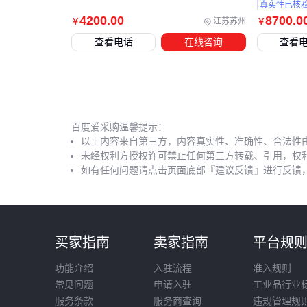
真实性已核
4200
.00
8700
.0
江苏苏州
￥
￥
查看电话
在线咨询
查看
百度爱采购温馨提示：
以上内容来自第三方，内容真实性、准确性、合法性
未经权利方授权许可禁止任何第三方转载、引用，权
如有任何问题请点击页面底部『建议反馈』进行反馈
买家指南
卖家指南
平台规
功能介绍
入驻流程
准入规则
常见问题
申请入驻
工业品行业
服务条款
服务商查询
违规管理规