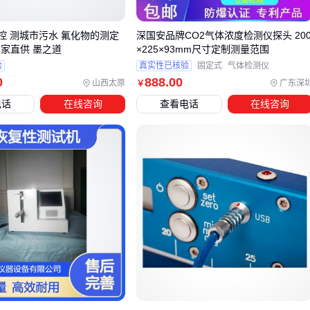
扰正常工作流程。
关键评估维度包括：
操控 测城市污水 氟化物的测定
深国安品牌CO2气体浓度检测仪探头 20
厂家直供 墨之道
×225×93mm尺寸定制测量范围
呼救触发机制：优先选择支持多级报警阈值的设备，可根据
验
真实性已核验
固定式
气体检测仪
环境噪声水平调整灵敏度
0
888
.00
山西太原
广东深
￥
漏电检测范围：确保覆盖作业场所可能出现的漏电电流范围
电话
在线咨询
查看电话
在线咨询
响应延迟：呼救功能启动时间应控制在秒级以内，同时保持
漏电检测的实时性
对于需要频繁移动的电力巡检场景，
便携式漏电检测仪
可能
更适用，其轻量化设计便于携带，但防护等级和功能集成度通
常低于专业佩戴式设备。而固定安装的
漏电保护测试仪
虽然
检测精度高，却无法满足紧急情况下的快速呼救需求。
实际选型时，建议先明确主要风险类型：如果作业环境复杂且
事故后果严重，应优先保证呼救功能的可靠性；若工作场所电
气隐患明确，则可侧重检测精度。这种平衡判断直接影响后续
配套设备的选择与系统防护效果。