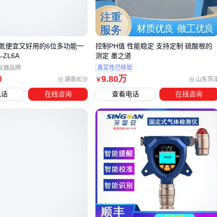
响应速度：设备随身体移动，在失衡瞬间就能触发呼救
覆盖范围：无论触电点位于身体哪个部位，贴身传感器都能
及时检测
氮便宜又好用的6位多功能一
控制PH值 性能稳定 支持定制 硫酸根的
双重保障：即使检测功能失效，手动呼救按钮仍可作为最后
ZL6A
测定 墨之道
仪器品牌
真实性已核验
防线
0
9
.80
万
湖南长沙
山东菏
￥
与需要手持操作的便携式设备相比，佩戴式设计解放了作业人
电话
在线咨询
查看电话
在线咨询
员的双手，在紧急情况下不会因设备掉落而失去防护。
这种结构差异直接决定了设备在真实险情中的有效性，也是选
型时需要重点考量的维度。
三、如何平衡呼救功能灵敏度与漏电检测精度？
在选择佩戴式漏电检测仪(带呼救器功能)时，需要根据实际作
环境权衡呼救响应速度与漏电检测精度。高灵敏度呼救功能在
突发事故中至关重要，但过度追求灵敏度可能导致误报警，干