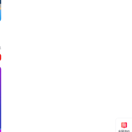
泽
业
全网询价