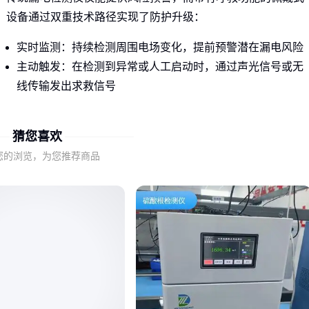
设备通过双重技术路径实现了防护升级：
实时监测：持续检测周围电场变化，提前预警潜在漏电风险
主动触发：在检测到异常或人工启动时，通过声光信号或无
线传输发出求救信号
这种协同机制的关键在于，当作业人员因触电失去行动能力
猜您喜欢
时，设备仍能自动触发呼救功能，弥补了单一检测功能的应急
盲区。
您的浏览，为您推荐商品
佩戴式设计使得检测传感器始终贴近作业人员身体，相比固定
式设备更能准确感知人体可能接触的漏电风险，同时确保呼救
信号不会被作业环境遮挡。
二、为什么佩戴式结构在复合险情中更可靠？
在高压配电柜检修等场景中，作业人员可能同时面临触电和坠
落风险。佩戴式设备的优势体现在：