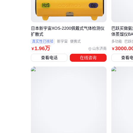
日本新宇宙XOS-2200佩戴式气体检测仪
巴跃买做氨
扩散式
体蒸馏仪BA-
真实性已核验
新宇宙
便携式
多功能
巴跃
1
.96
万
3000
.0
山东济南
￥
￥
查看电话
在线咨询
查看