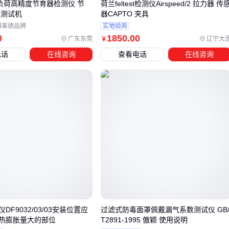
0负荷高精度节育器检测仪 节
荷兰feltest检测仪Airspeed/2 拉力器 传
性测试机
器CAPTO 夹具
四、如何构建完整的漏电防护体系？
博莱德品牌
实地验商
0
1850
.00
广东东莞
辽宁大
￥
仅依靠佩戴式漏电检测仪的单点防护，在复杂作业场景中仍存
电话
在线咨询
查看电话
在线咨询
在系统性风险。实际使用中常遇到三类典型问题：检测警报触
发后缺乏应急工具、设备校准周期影响数据可靠性、以及恶劣
环境下的辅助防护缺失。这些配套短板可能让核心设备的防护
效果大打折扣。
建议从三个层级完善配套：
应急工具层：
绝缘胶带
、
防爆手电筒
等基础处置工具应
作为随身标配，与呼救功能形成联动响应
校准维护层：定期使用
校准工具套装
验证检测精度，避免
因传感器漂移导致误报漏报
环境适配层：根据作业场景搭配
防静电手套
等辅助装备，
DF9032/03/03安装位置应
过滤式防毒面罩佩戴漏气系数测试仪 GB
在潮湿、粉尘等特殊环境中建立多重防护
热膨胀量大的部位
T2891-1995 傲颖 使用说明