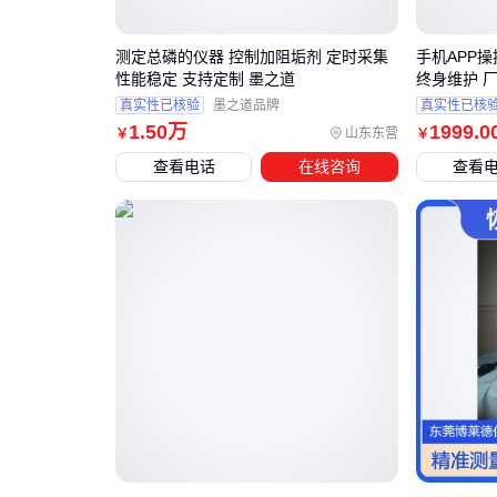
测定总磷的仪器 控制加阻垢剂 定时采集
手机APP
性能稳定 支持定制 墨之道
终身维护 
真实性已核验
墨之道品牌
真实性已核
1
.50
万
1999
.0
山东东营
￥
￥
查看电话
在线咨询
查看