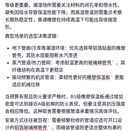
等级更重要。潮湿场所需要关注材料的闭孔率和憎水性，
避免因吸水导致保温性能下降；而高温管道则需重点考察
长期热稳定性，普通橡塑在持续高温下可能出现收缩变
形。
典型场景的选型决策逻辑：
地下管廊/冷库等潮湿环境：优先选择带铝箔贴面的橡塑
管壳，其防水层能阻断水汽渗透
蒸汽管道/热力管网：考虑耐温更高的
玻璃棉管壳
，其
纤维结构在高温下更稳定
振动频繁的机房管道：柔韧性更好的
橡塑保温板
更能
适应机械位移
当预算有限且防火要求严格时，B1级橡塑保温板通过增加
密度可达到接近A级岩棉的防火表现，但要注意其抗压强度
会相应降低。这种取舍需要根据管道承重情况具体评估。
安装方式往往被忽视：需要频繁检修的管道应选可开口设
计的
铝箔玻璃棉管壳
，而暗装管道则更适合整体包裹的