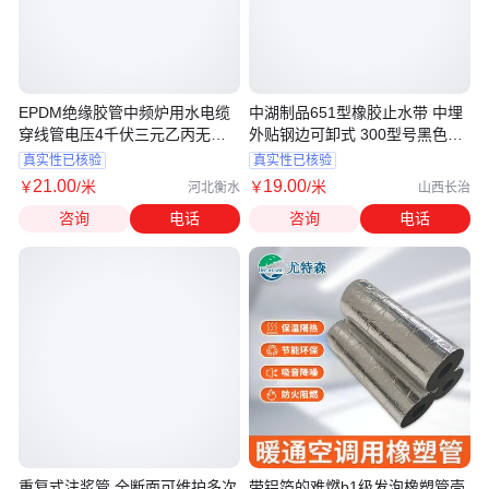
EPDM绝缘胶管中频炉用水电缆
中湖制品651型橡胶止水带 中埋
穿线管电压4千伏三元乙丙无磁
外贴钢边可卸式 300型号黑色一
无碳管
级现货
真实性已核验
真实性已核验
21
.00
19
.00
￥
/米
￥
/米
河北衡水
山西长治
咨询
电话
咨询
电话
重复式注浆管 全断面可维护多次
带铝箔的难燃b1级发泡橡塑管壳