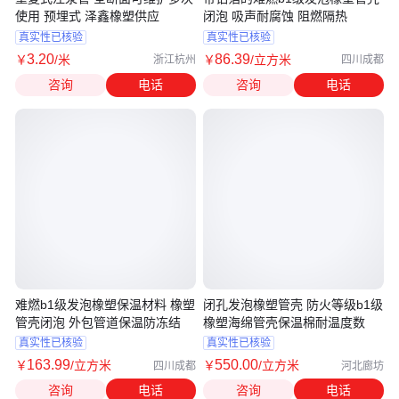
使用 预埋式 泽鑫橡塑供应
闭泡 吸声耐腐蚀 阻燃隔热
真实性已核验
真实性已核验
3
.20
86
.39
￥
/米
￥
/立方米
浙江杭州
四川成都
咨询
电话
咨询
电话
难燃b1级发泡橡塑保温材料 橡塑
闭孔发泡橡塑管壳 防火等级b1级
管壳闭泡 外包管道保温防冻结
橡塑海绵管壳保温棉耐温度数
真实性已核验
真实性已核验
163
.99
550
.00
￥
/立方米
￥
/立方米
四川成都
河北廊坊
咨询
电话
咨询
电话