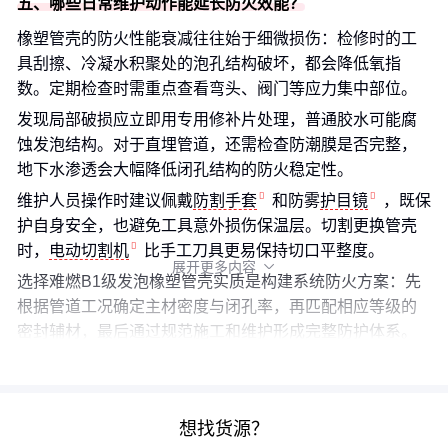
五、哪些日常维护动作能延长防火效能？
橡塑管壳的防火性能衰减往往始于细微损伤：检修时的工
具刮擦、冷凝水积聚处的泡孔结构破坏，都会降低氧指
数。定期检查时需重点查看弯头、阀门等应力集中部位。
发现局部破损应立即用专用修补片处理，普通胶水可能腐
蚀发泡结构。对于直埋管道，还需检查防潮膜是否完整，
地下水渗透会大幅降低闭孔结构的防火稳定性。
维护人员操作时建议佩戴
防割手套
和防雾
护目镜
，既保
护自身安全，也避免工具意外损伤保温层。切割更换管壳
时，
电动切割机
比手工刀具更易保持切口平整度。
展开更多内容

选择难燃B1级发泡橡塑管壳实质是构建系统防火方案：先
根据管道工况确定主材密度与闭孔率，再匹配相应等级的
密封辅材，最后通过规范施工和维护形成完整防护体系。
忽略任一环节都可能使防火投入大打折扣。
想找货源？