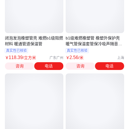
闭泡发泡橡塑管壳 难燃b1级阻燃
b1级难燃橡塑管 橡塑外保护壳
材料 暖通管道保温管
暖气管保温套管保冷吸声隔音尤
特森
真实性已核验
真实性已核验
118
.39
2
.56
￥
/立方米
￥
/米
广东广州
上海
咨询
电话
咨询
电话