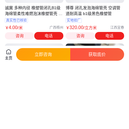
诚冀 多种内径 橡塑管闭孔B1级
博尊 闭孔发泡海绵管壳 空调管
海绵管柔性难燃泡沫橡塑管壳 厂
道耐高温 b1级黑色橡塑管
家货源
真实性已核验
实地验厂
4
.00
320
.00
￥
/米
￥
/立方米
广西梧州
江西宜春
咨询
电话
咨询
电话
立即咨询
获取底价
主页
30mm麦欧维橡塑管壳 空调保温
B1级海绵管柔性难燃泡沫橡塑管
橡塑管 难燃b1级闭孔发泡橡塑保
壳 多种内径奥美斯橡塑管闭孔
温管壳
真实性已核验
真实性已核验
16
.00
2
.90
￥
/平方米
￥
/米
江西南昌
浙江台州