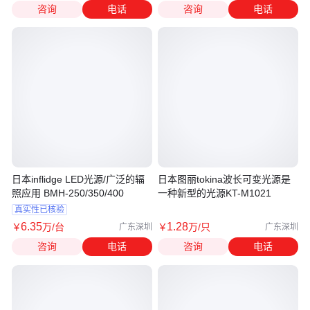
咨询
电话
咨询
电话
日本inflidge LED光源/广泛的辐
日本图丽tokina波长可变光源是
照应用 BMH-250/350/400
一种新型的光源KT-M1021
真实性已核验
6
.35
1
.28
￥
万
/台
￥
万
/只
广东深圳
广东深圳
咨询
电话
咨询
电话