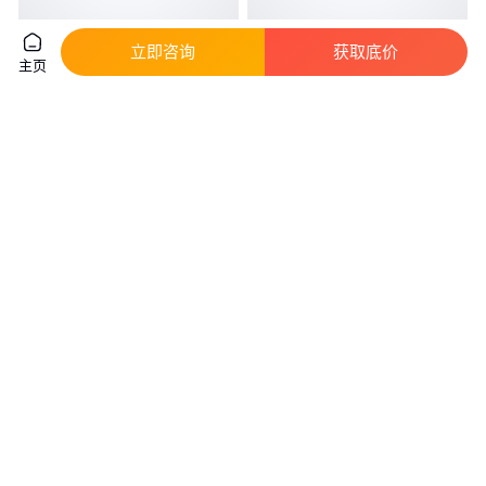
立即咨询
获取底价
CQ-FL028-ALED泛光灯_CQ-
OSRAM欧司朗NG400ZT金卤灯
主页
FL028-A免维护LED泛光灯
电感镇流器功率400W电压220V
真实性已核验
真实性已核验
108
.00
187
.00
￥
￥
/个
浙江温州
广东惠州
咨询
电话
咨询
电话
应急灯MDZGC4荧光灯天日照明
osram欧司朗专业型日光灯荧光
应急装置逆变MDZGC4日光灯
灯电子镇流器QTP-OP1X54-58
2X54-58
真实性已核验
真实性已核验