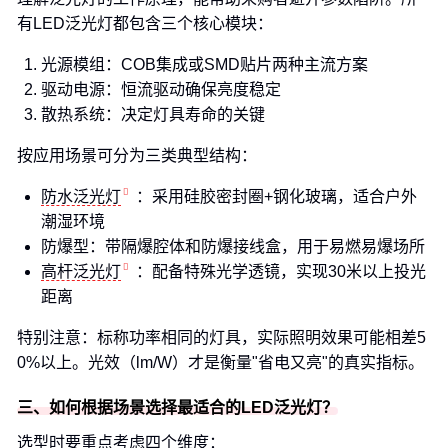
有LED泛光灯都包含三个核心模块：
光源模组：COB集成或SMD贴片两种主流方案
驱动电源：恒流驱动确保亮度稳定
散热系统：决定灯具寿命的关键
按应用场景可分为三类典型结构：
防水泛光灯
：采用硅胶密封圈+钢化玻璃，适合户外
潮湿环境
防爆型：带隔爆腔体和防爆接线盒，用于易燃易爆场所
高杆泛光灯
：配备特殊光学透镜，实现30米以上投光
距离
特别注意：标称功率相同的灯具，实际照明效果可能相差5
0%以上。光效（lm/W）才是衡量"省电又亮"的真实指标。
三、如何根据场景选择最适合的LED泛光灯？
选型时要重点考虑四个维度：