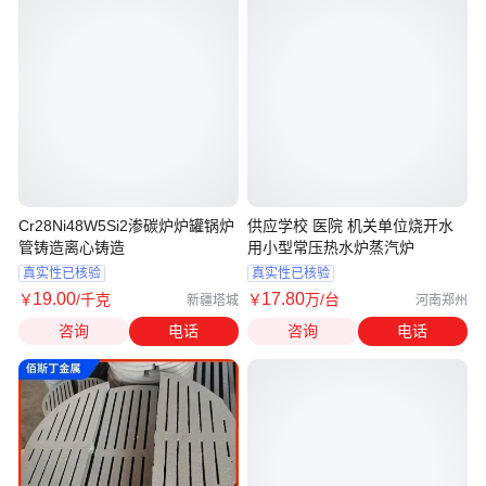
Cr28Ni48W5Si2渗碳炉炉罐锅炉
供应学校 医院 机关单位烧开水
管铸造离心铸造
用小型常压热水炉蒸汽炉
真实性已核验
真实性已核验
19
.00
17
.80
￥
/千克
￥
万
/台
新疆塔城
河南郑州
咨询
电话
咨询
电话