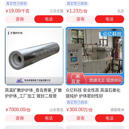
真实性已核验
真实性已核验
19
.00
1
.23
￥
/千克
￥
万
/台
江苏无锡
北京
咨询
电话
咨询
电话
高温扩散炉炉体_青岛育豪_扩散
众亿科技 安全性高 高温石墨化
炉炉体_工厂加工 玻封二极管
提纯炉 炉体密封性好
真实性已核验
7000
.00
300
.00
￥
/台
￥
万
/台
山东青岛
湖南株洲
咨询
电话
咨询
电话