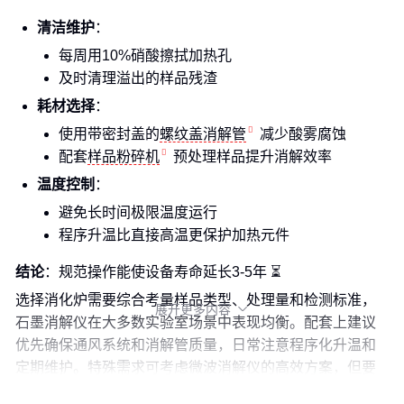
清洁维护
：
每周用10%硝酸擦拭加热孔
及时清理溢出的样品残渣
耗材选择
：
使用带密封盖的
螺纹盖消解管
减少酸雾腐蚀
配套
样品粉碎机
预处理样品提升消解效率
温度控制
：
避免长时间极限温度运行
程序升温比直接高温更保护加热元件
结论
：规范操作能使设备寿命延长3-5年 ⏳
选择消化炉需要综合考量样品类型、处理量和检测标准，
展开更多内容

石墨消解仪在大多数实验室场景中表现均衡。配套上建议
优先确保通风系统和消解管质量，日常注意程序化升温和
定期维护。特殊需求可考虑微波消解仪的高效方案，但要
注意配套成本。