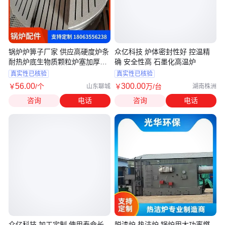
锅炉炉箅子厂家 供应高硬度炉条
众亿科技 炉体密封性好 控温精
耐热炉底生物质颗粒炉塞加厚炉
确 安全性高 石墨化高温炉
排
真实性已核验
真实性已核验
56
.00
300
.00
￥
/个
￥
万
/台
山东聊城
湖南株洲
咨询
电话
咨询
电话
众亿科技 加工定制 使用寿命长
脱漆炉 热洁炉 锅炉用大功率燃