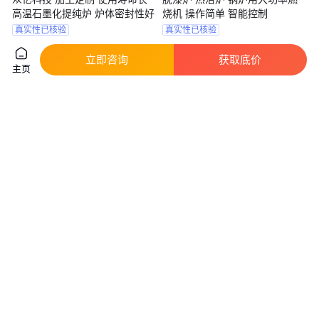
高温石墨化提纯炉 炉体密封性好
烧机 操作简单 智能控制
真实性已核验
真实性已核验
38
.00
4
.00
￥
万
/台
￥
万
/台
湖南株洲
山东济宁
立即咨询
获取底价
咨询
电话
咨询
电话
主页
日本kk-nagano 加热器.超高温真
地瓜炉 烤红薯机 加厚 柴火烤玉
空.气氛炉.炉Pascal-40
米机器 烤地瓜炉 双层9孔保温
真实性已核验
真实性已核验
5
.03
800
.00
￥
万
/个
￥
/台
河北邢台
咨询
电话
咨询
电话