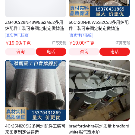
ZG40Cr28Ni48W5Si2Mo2多用
50Cr28Ni48W5Si2Co3多用炉配
炉配件工装可来图定制定做铸造
件工装可来图定制定做铸造
真实性已核验
真实性已核验
19
.00
19
.00
￥
/千克
￥
/千克
江苏无锡
江苏无锡
咨询
电话
咨询
电话
4Cr25Ni20Si2多用炉配件工装可
bradfordwhite锅炉质量 bradford
来图定制定做铸造
white燃气热水炉