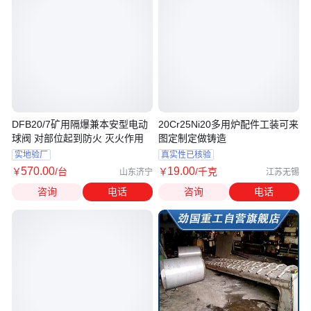
DFB20/7矿用隔爆兼本安型电动
20Cr25Ni20多用炉配件工装可来
球阀 对部位起到防火 灭火作用
图定制定做铸造
实地验厂
真实性已核验
570
.00
19
.00
￥
/台
￥
/千克
山东济宁
江苏无锡
咨询
电话
咨询
电话