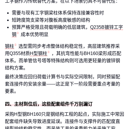
工字钢作为传统替代方案，在以下场景仍具不可替代性：
需要与现有工字钢梁柱体系保持连接兼容性时
短跨度简支梁等对腹板高度敏感的结构
预算严格受限且荷载明确的低层建筑，
Q235B镀锌工字
钢
成本优势明显
钢柱
选型需同步考虑整体结构稳定性，高层建筑推荐采
用Q355材质
H型钢柱
，其抗弯性能与BH160梁形成匹配
体系。而单管信号塔等特殊结构则可选用更轻量的镀锌钢
结构方案。
最终决策应回归荷载计算书与实际空间限制，同时预留配
套连接件的安装余量——这正是下一阶段需要重点考量的
要素。
四、主材到位后，这些配套组件千万别漏订
采购H型钢BH160只是钢结构工程的起点，实际施工中常因
配套组件缺失导致进度延误。连接件与支撑件的匹配度直
接影响结构稳定性，而吊装工具的承重能力关乎施工安