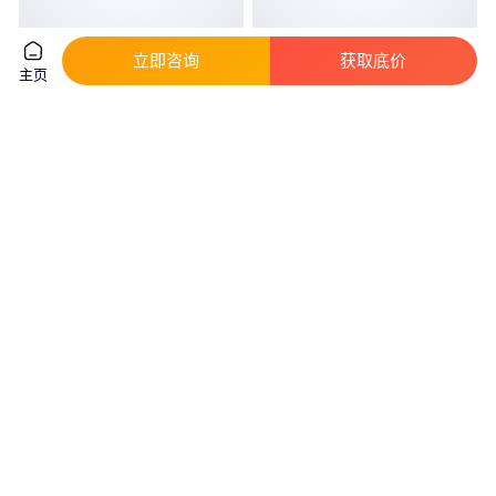
立即咨询
获取底价
钢结构工程用Q235BH型钢
特价供应埋弧焊h型钢 Q345B埋
主页
125x125热轧h型钢 规格齐全 马
弧焊h型钢厂家
钢莱钢
真实性已核验
3
.70
3600
.00
￥
/千克
￥
/吨
陕西西安
山东聊城
咨询
电话
咨询
电话
欧标S275JR/J0/J2热轧H型钢 屈
Q355C H型钢定制 耐腐蚀h型钢
服360MPa 伸长率高 结构工程可
建筑地基处理用 使用寿命长
切割
真实性已核验
实地验商