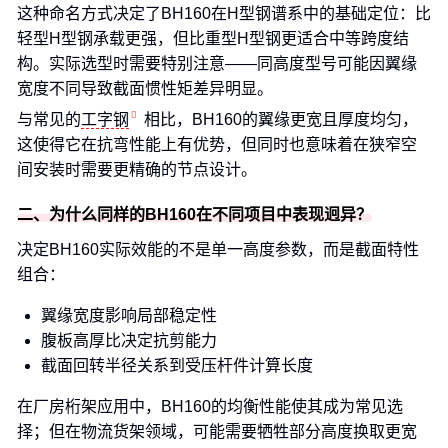
这种命名方式决定了BH160在H型钢谱系中的基础定位：比
轻型H型钢承载更强，但比重型H型钢更适合中等跨度结
构。实际选型时需要特别注意——同高度型号可能因翼缘
宽度不同导致截面惯性矩差异明显。
与常见的
工字钢
相比，BH160的翼缘更宽且厚度均匀，
这使得它在抗弯性能上有优势，但同时也意味着在狭窄空
间安装时需要更精确的节点设计。
二、为什么同样的BH160在不同项目中表现迥异？
决定BH160实际效能的不是单一高度参数，而是截面特性
组合：
翼缘宽度影响局部稳定性
腹板高厚比决定抗剪能力
截面回转半径关系到受压杆件计算长度
在厂房桁架应用中，BH160的均衡性能使其成为常见选
择；但在物流货架领域，可能需要牺牲部分高度换取更宽