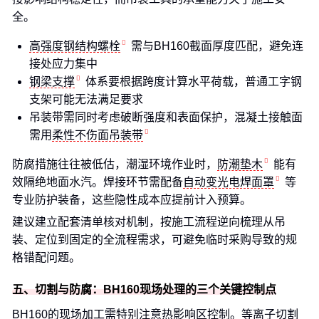
全。
高强度钢结构螺栓
需与BH160截面厚度匹配，避免连
接处应力集中
钢梁支撑
体系要根据跨度计算水平荷载，普通工字钢
支架可能无法满足要求
吊装带需同时考虑破断强度和表面保护，混凝土接触面
需用
柔性不伤面吊装带
防腐措施往往被低估，潮湿环境作业时，
防潮垫木
能有
效隔绝地面水汽。焊接环节需配备
自动变光电焊面罩
等
专业防护装备，这些隐性成本应提前计入预算。
建议建立配套清单核对机制，按施工流程逆向梳理从吊
装、定位到固定的全流程需求，可避免临时采购导致的规
格错配问题。
五、切割与防腐：BH160现场处理的三个关键控制点
BH160的现场加工需特别注意热影响区控制。等离子切割