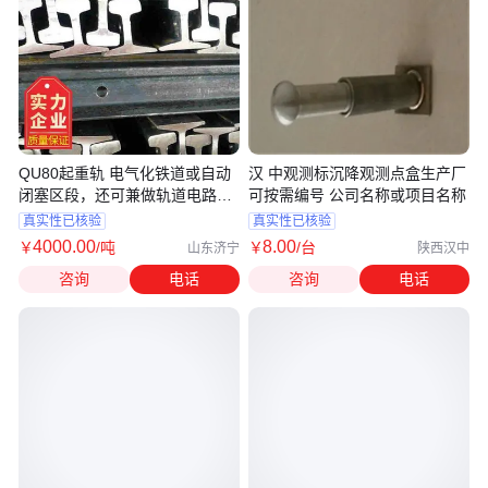
QU80起重轨 电气化铁道或自动
汉 中观测标沉降观测点盒生产厂
闭塞区段，还可兼做轨道电路之
可按需编号 公司名称或项目名称
用
真实性已核验
真实性已核验
4000
.00
8
.00
￥
/吨
￥
/台
山东济宁
陕西汉中
咨询
电话
咨询
电话