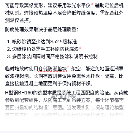
可能导致翼缘变形，建议采用
激光水平仪
辅助定位后机
械切割。焊接预热温度不足会降低焊缝强度，需配合红外
测温仪监控。
防腐处理效果取决于基层处理质量：
喷砂除锈至少达到Sa2.5级标准
边缘棱角处需手工补刷
防锈底漆
多层涂装间隔时间严格按涂料说明书控制
临时堆放时使用
仓储防潮垫块
架空，能避免地面返潮导
致漆膜起泡。长期存放则建议用
免熏蒸木托盘
隔离，比
直接接触混凝土地面更利于保持钢材干燥。
H型钢BH160的选型本质是系统工程匹配度的验证。从荷载
展开更多内容

参数到配套组件，从防腐工艺到吊装方案，每个环节都需
要回归最初的结构设计意图。当发现实际工况与理论模型
存在偏差时，及时调整型号比强行适配更符合工程经济性
原则。