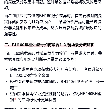
的翼缘来分散集中荷载。这种场景差异常被初次采购者忽
视。
当看到供应商提供的BH160报价差异时，首先要核对的是
实际截面参数而非简单比价——某些低价产品可能通过减
薄非关键部位来降低成本，这会显著影响后续扩展改造的
兼容性。
三、BH160与相近型号如何取舍？关键场景分流逻辑
当BH160的截面尺寸或荷载能力接近工程需求边界时，需
根据具体应用场景判断是否需要调整型号：
跨度要求更高或动荷载较大的厂房结构，可考虑升级至
BH200以预留安全余量
轻型临时支架或非承重隔墙，BH140可能更经济且便于
施工
空间受限但需保证抗扭性能的场合，
欧标HE140BH型
钢
的窄翼缘设计更具优势