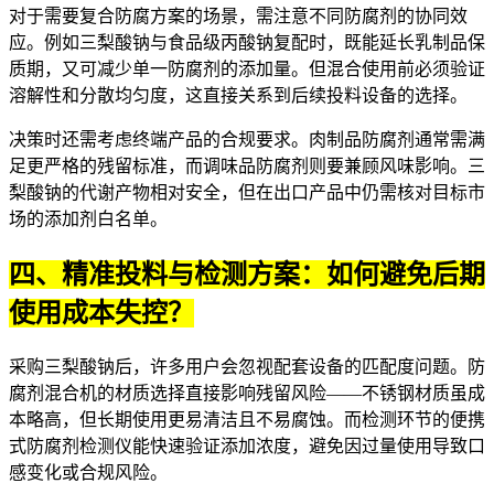
对于需要复合防腐方案的场景，需注意不同防腐剂的协同效
应。例如三梨酸钠与食品级丙酸钠复配时，既能延长乳制品保
质期，又可减少单一防腐剂的添加量。但混合使用前必须验证
溶解性和分散均匀度，这直接关系到后续投料设备的选择。
决策时还需考虑终端产品的合规要求。
肉制品防腐剂
通常需满
足更严格的残留标准，而
调味品防腐剂
则要兼顾风味影响。三
梨酸钠的代谢产物相对安全，但在出口产品中仍需核对目标市
场的添加剂白名单。
四、精准投料与检测方案：如何避免后期
使用成本失控？
采购三梨酸钠后，许多用户会忽视配套设备的匹配度问题。
防
腐剂混合机
的材质选择直接影响残留风险——不锈钢材质虽成
本略高，但长期使用更易清洁且不易腐蚀。而检测环节的
便携
式防腐剂检测仪
能快速验证添加浓度，避免因过量使用导致口
感变化或合规风险。