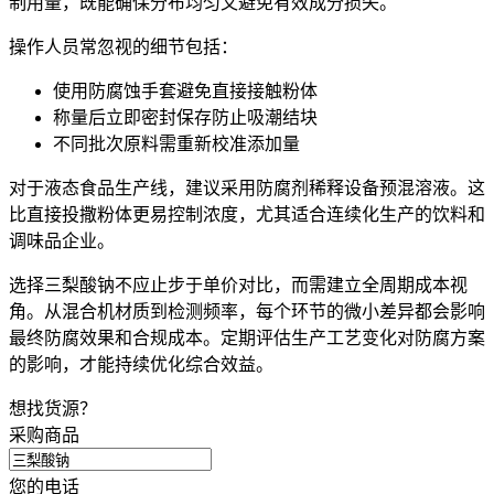
制用量，既能确保分布均匀又避免有效成分损失。
操作人员常忽视的细节包括：
使用
防腐蚀手套
避免直接接触粉体
称量后立即密封保存防止吸潮结块
不同批次原料需重新校准添加量
对于液态食品生产线，建议采用
防腐剂稀释设备
预混溶液。这
比直接投撒粉体更易控制浓度，尤其适合连续化生产的饮料和
调味品企业。
选择三梨酸钠不应止步于单价对比，而需建立全周期成本视
角。从混合机材质到检测频率，每个环节的微小差异都会影响
最终防腐效果和合规成本。定期评估生产工艺变化对防腐方案
的影响，才能持续优化综合效益。
想找货源？
采购商品
您的电话