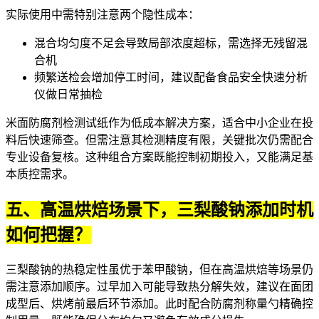
实际使用中需特别注意两个隐性成本：
混合均匀度不足会导致局部浓度超标，需选择
无残留混
合机
频繁送检会增加停工时间，建议配备
食品安全快速分析
仪
做日常抽检
米面防腐剂检测试纸
作为低成本解决方案，适合中小企业在投
料后快速筛查。但需注意其检测精度有限，关键批次仍需配合
专业设备复核。这种组合方案既能控制初期投入，又能满足基
本质控需求。
五、高温烘焙场景下，三梨酸钠添加时机
如何把握？
三梨酸钠的热稳定性虽优于苯甲酸钠，但在高温烘焙等场景仍
需注意添加顺序。过早加入可能导致热分解失效，建议在面团
成型后、烘烤前最后环节添加。此时配合
防腐剂称量勺
精确控