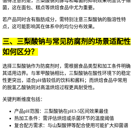
值得注意的是，三梨酸钠对酵母和霉菌的抑制效果明显优于细
菌，这在面包、糕点等烘焙食品中尤为重要。
若产品同时含有脂肪成分，需特别注意三梨酸钠的脂溶性特
点，这可能影响其在体系中的均匀分布效果。
三、三梨酸钠与常见防腐剂的场景适配性
如何区分？
选择三梨酸钠作为防腐剂时，需根据食品类型和加工条件明确
其适用边界。与苯甲酸钠相比，三梨酸钠在酸性环境下的稳定
性更突出，适合pH值较低的饮料和酱料；而烘焙食品中常用
的
脱氢乙酸钠
则对高温烘焙过程更具耐受性。
关键判断维度包括：
产品pH范围：三梨酸钠在pH3-5区间效果最佳
热加工条件：需评估烘焙或杀菌环节的温度阈值
复合配方需求：与
山梨酸钾
等配合使用可能扩大抑菌谱