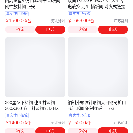
耐高温星型方口卸料器 卸灰阀
双向 PZ273H-16C 中、大型等
刚性放料阀 正安
电液控 刀型 插板阀 对夹式链接
真实性已核验
真实性已核验
1500
.00
1688
.00
￥
/台
￥
/台
河北沧州
江苏常州
咨询
电话
咨询
电话
300星型下料阀 也叫排灰阀
铜制外螺纹针形阀天日铜制扩口
300X300 方口排灰阀YJD-HX-
式针形阀 铜制穿板针形阀
16A卸灰器
真实性已核验
真实性已核验
1400
.00
150
.00
￥
/个
￥
/个
河北沧州
江苏镇江
咨询
电话
咨询
电话