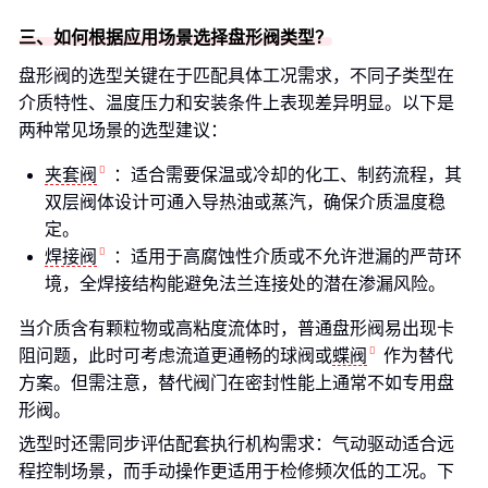
三、如何根据应用场景选择盘形阀类型？
盘形阀的选型关键在于匹配具体工况需求，不同子类型在
介质特性、温度压力和安装条件上表现差异明显。以下是
两种常见场景的选型建议：
夹套阀
：适合需要保温或冷却的化工、制药流程，其
双层阀体设计可通入导热油或蒸汽，确保介质温度稳
定。
焊接阀
：适用于高腐蚀性介质或不允许泄漏的严苛环
境，全焊接结构能避免法兰连接处的潜在渗漏风险。
当介质含有颗粒物或高粘度流体时，普通盘形阀易出现卡
阻问题，此时可考虑流道更通畅的球阀或
蝶阀
作为替代
方案。但需注意，替代阀门在密封性能上通常不如专用盘
形阀。
选型时还需同步评估配套执行机构需求：气动驱动适合远
程控制场景，而手动操作更适用于检修频次低的工况。下