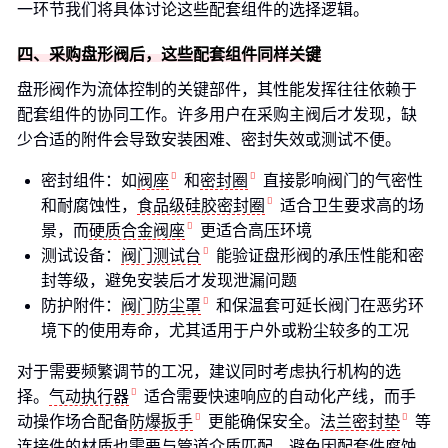
一环节我们将具体讨论这些配套组件的选择逻辑。
四、采购盘形阀后，这些配套组件同样关键
盘形阀作为流体控制的关键部件，其性能发挥往往依赖于
配套组件的协同工作。许多用户在采购主阀后才发现，缺
少合适的附件会导致安装困难、密封失效或测试不便。
密封组件：如
阀座
和
密封圈
直接影响阀门的气密性
和耐腐蚀性，
食品级硅胶密封圈
适合卫生要求高的场
景，而
硬质合金阀座
更适合高压环境
测试设备：
阀门测试台
能验证盘形阀的承压性能和密
封等级，避免安装后才发现泄漏问题
防护附件：
阀门防尘罩
和保温套可延长阀门在恶劣环
境下的使用寿命，尤其适用于户外或粉尘较多的工况
对于需要频繁调节的工况，建议同时考虑执行机构的选
择。
气动执行器
适合需要快速响应的自动化产线，而手
动操作场合配备
防爆扳手
更能确保安全。
法兰密封垫
等
连接件的材质也需要与管道介质匹配，避免因配套件腐蚀