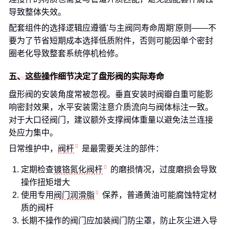
导致整体失效。
配套组件的选择逻辑应遵循'与主阀同寿命周期'原则——不
要为了节省短期成本选择低质附件，否则可能因单个密封
圈老化导致整套系统停机检修。
五、这些操作细节决定了盘形阀的实际寿命
盘形阀的安装角度常被忽视。垂直安装时阀瓣自重可能影
响密封效果，水平安装需注意介质流向与阀体标注一致。
对于大口径阀门，建议额外支撑阀体重量以避免法兰连接
处应力集中。
日常维护中，
阀杆
是最需要关注的部件：
定期检查
镀铬氮化阀杆
的磨损情况，过度磨损会导致
操作扭矩增大
使用专用
阀门润滑脂
保养，普通黄油可能腐蚀特定材
质的阀杆
长期不操作的阀门应加装阀门防尘罩，防止灰尘进入导