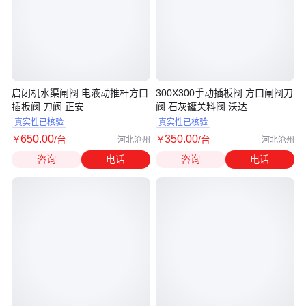
启闭机水渠闸阀 电液动推杆方口
300X300手动插板阀 方口闸阀刀
插板阀 刀阀 正安
阀 石灰罐关料阀 沃达
真实性已核验
真实性已核验
650
.00
350
.00
￥
/台
￥
/台
河北沧州
河北沧州
咨询
电话
咨询
电话