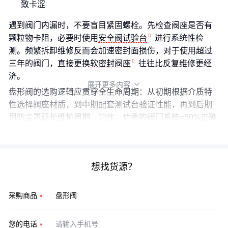
致卡涩
遇到阀门内漏时，不要盲目紧固螺栓。先检查阀座是否有
颗粒物卡阻，必要时使用
安全阀试验台
进行系统性检
测。频繁拆卸维修反而会加速密封面损伤，对于使用超过
三年的阀门，直接更换
软密封阀座
往往比反复维修更经
济。
展开更多内容

盘形阀的选购逻辑应贯穿全生命周期：从初期根据介质特
性选择阀座材质，到中期配套测试台验证性能，再到后期
用防尘罩延长维护周期。记住，优秀的阀门系统=50%正确
选型+30%合理配套+20%规范使用。
想找货源？
采购商品
您的电话