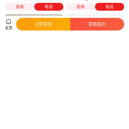
咨询
电话
咨询
电话
立即咨询
获取底价
主页
260星型卸料器不锈钢闭风器卸
3Cr13内螺纹针形阀天日
灰阀圆口方口下料阀爱达
1Cr18Ni9Ti内螺纹针形阀
真实性已核验
真实性已核验
900
.00
270
.00
￥
/台
￥
/套
河北沧州
江苏镇江
咨询
电话
咨询
电话