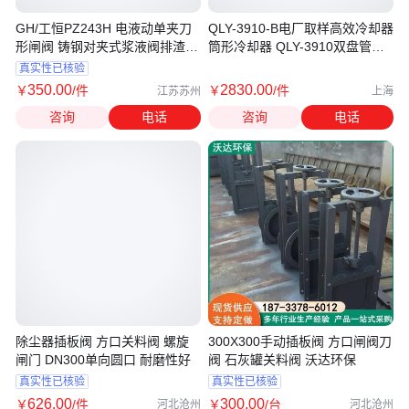
GH/工恒PZ243H 电液动单夹刀
QLY-3910-B电厂取样高效冷却器
形闸阀 铸钢对夹式浆液阀排渣阀
筒形冷却器 QLY-3910双盘管冷
闸板阀
却器
真实性已核验
350
.00
2830
.00
￥
/件
￥
/件
江苏苏州
上海
咨询
电话
咨询
电话
除尘器插板阀 方口关料阀 螺旋
300X300手动插板阀 方口闸阀刀
闸门 DN300单向圆口 耐磨性好
阀 石灰罐关料阀 沃达环保
真实性已核验
真实性已核验
626
.00
300
.00
￥
/件
￥
/台
河北沧州
河北沧州