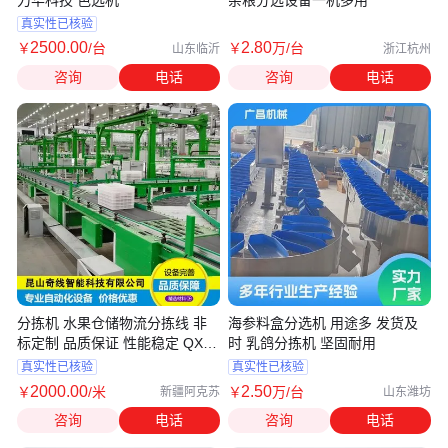
力华科技 色选机
杂粮分选设备一机多用
真实性已核验
2500
.00
2
.80
￥
/台
￥
万
/台
山东临沂
浙江杭州
咨询
电话
咨询
电话
分拣机 水果仓储物流分拣线 非
海参料盒分选机 用途多 发货及
标定制 品质保证 性能稳定 QX-
时 乳鸽分拣机 坚固耐用
DSFJX-035
真实性已核验
真实性已核验
2000
.00
2
.50
￥
/米
￥
万
/台
新疆阿克苏
山东潍坊
咨询
电话
咨询
电话