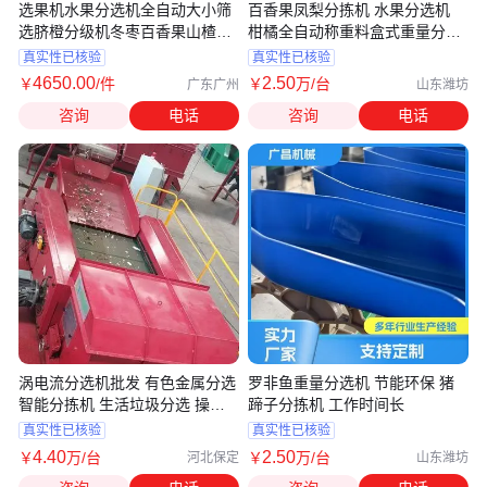
选果机水果分选机全自动大小筛
百香果凤梨分拣机 水果分选机
选脐橙分级机冬枣百香果山楂分
柑橘全自动称重料盒式重量分级
拣机
机
真实性已核验
真实性已核验
4650
.00
2
.50
￥
/件
￥
万
/台
广东广州
山东潍坊
咨询
电话
咨询
电话
涡电流分选机批发 有色金属分选
罗非鱼重量分选机 节能环保 猪
智能分拣机 生活垃圾分选 操作
蹄子分拣机 工作时间长
简单
真实性已核验
真实性已核验
4
.40
2
.50
￥
万
/台
￥
万
/台
河北保定
山东潍坊