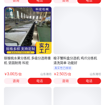
咨询
电话
咨询
电话
猕猴桃水果分拣机 多级分选称重
梭子蟹料盒分选机 鸡爪分拣机
机 坚固耐用 科宏
清洗简单 功能好
真实性已核验
3
.00
2
.50
￥
万
/台
￥
万
/台
山东潍坊
山东潍坊
咨询
电话
咨询
电话