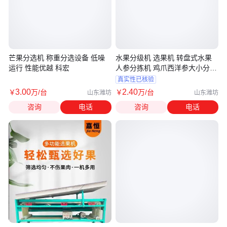
芒果分选机 称重分选设备 低噪
水果分级机 选果机 转盘式水果
运行 性能优越 科宏
人参分拣机 鸡爪西洋参大小分选
机
真实性已核验
3
.00
2
.40
￥
万
/台
￥
万
/台
山东潍坊
山东潍坊
咨询
电话
咨询
电话