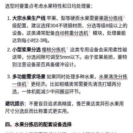
选型时要重点考虑水果特性和日均处理量：
大宗水果生产线
苹果、梨等硬质水果需要
果蔬分拣线
级配置，建议选择304不锈钢材质、分选等级8级以上的
设备。这类通常配备
自动称重分选机
模块，处理量能
达到每小时2-3吨。
小型浆果分选
樱桃分拣机
这类专用设备会采用柔性输
送带，分选间隙可调至5mm以下。由于浆果易损，要特
别注意设备是否具备缓冲设计。
多功能需求场景
如果同时处理多种水果，
水果清洗分拣
一体机
更经济。比如柑橘类常需要先清洗打蜡再分
选，一体机能减少中间搬运环节。
避坑提示
：不要盲目追求高精度，像芒果这类异形水果用
尺寸分选反而比称重式更实用。
四、水果分拣后的配套设备选择