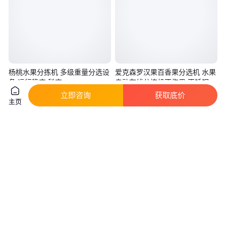
杨桃水果分拣机 多级重量分选设
爱克森罗汉果百香果分选机 水果
备 运行稳定 科宏
自动在线分拣机不伤果 不锈钢材
质
真实性已核验
立即咨询
获取底价
主页
3
.00
4
.80
￥
万
/台
￥
万
/台
山东潍坊
山东青岛
咨询
电话
咨询
电话