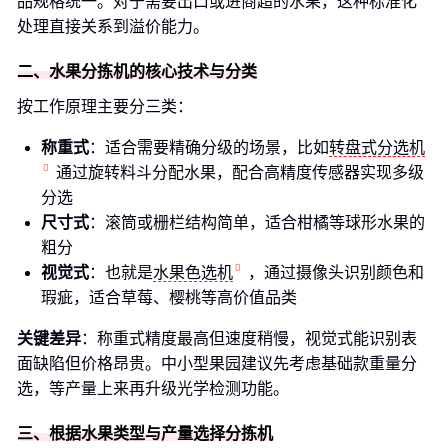
品规格统一。对于需要出口或进商超的水果，这种标准化
处理直接关系到溢价能力。
二、水果分拣机的核心技术与分类
按工作原理主要分三类：
称重式
：适合需要精确分级的场景，比如
转盘式分选机
通过旋转料斗分配水果，配合高精度传感器实现多级
分选
尺寸式
：滚筒或栅栏结构简单，适合柑橘等球形水果的
粗分
视觉式
：也就是
水果色选机
，通过摄像头识别颜色和
瑕疵，适合草莓、樱桃等高价值品类
关键差异
：称重式精度最高但速度稍慢，视觉式能识别表
面缺陷但价格昂贵。中小型果园建议先考虑基础款重量分
选，等产量上来再升级光学检测功能。
三、根据水果类型与产量选择分拣机