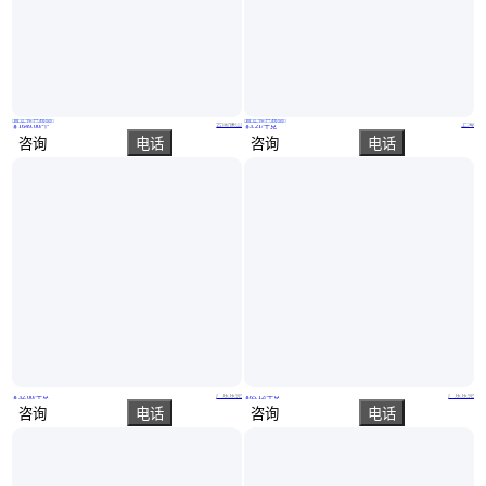
真实性已核验
真实性已核验
不耗气的排水器 OBEEDESD-1000 避免不必要的空气损失
硅钢 电工钢 B35A440 不发热铁芯用 免费供样 源头直供
云南保山
上海
￥
1649
.00
/个
￥
3
.21
/千克
咨询
电话
咨询
电话
GH2036高温合金钢GH4033 Incoloy800 Inconel600 GH5188 GH3030 GH4099
649SSAV 1Cr10Co6MoVNbNCr不锈棒 650SSJ2高温耐热钢1Cr12Ni3MoVNNi
广东东莞
广东东莞
￥
32
.00
/千克
￥
65
.12
/千克
咨询
电话
咨询
电话