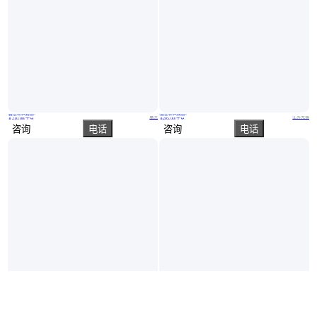
真实性已核验
真实性已核验
GH625高温合金钢 INCPNEI625进口发动机专用耐蚀耐热钢
美标ERNiCrMo-3高温钢带 耐疲劳性NiCr22Mo9Nb圆钢 英科耐尔625钢板
重庆
江苏无锡
￥
210
.00
/千克
￥
205
.00
/千克
咨询
电话
咨询
电话
真实性已核验
承怀C-276高温螺栓 hastelloyc-276大口径无缝管 hastelloyc276法兰
4CR25Ni35Si2燃烧器高温喷口 东锅风帽 高温铸件
上海
江苏无锡
￥
200
.00
/千克
￥
20
.00
/千克
咨询
电话
咨询
电话