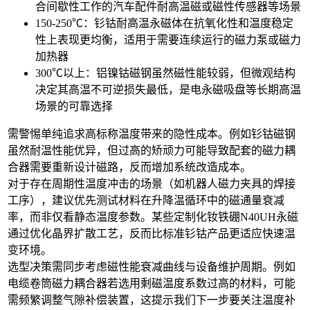
合间歇性工作的
汽车配件耐高温磁
或
磁性传感器
等场景
150-250℃：
钐钴耐高温永磁体
在抗氧化性和温度稳定
性上表现更均衡，适用于需要连续运行的
磁力泵
或
磁力
加热器
300℃以上：
铝镍钴磁钢
虽然磁性能较弱，但微观结构
决定其高温不可逆损失最低，是
电永磁吸盘
等长期高温
场景的可靠选择
需警惕单纯追求高标称温度带来的隐性成本。例如
钐钴磁钢
虽然耐温性能优异，但过高的矫顽力可能导致配套的
磁力耦
合器
需要重新设计磁路，反而增加系统改造成本。
对于存在周期性温度冲击的场景（如
机器人磁力夹具
的焊接
工序），建议优先测试材料在升降温循环中的磁通量衰减
率，而非仅看静态温度参数。某些定制化
钕铁硼N40UH永磁
通过优化晶界扩散工艺，反而比标准钐钴产品更适应快速温
变环境。
选型决策需同步考虑磁性能衰减曲线与设备维护周期。例如
电缆卷筒磁力耦合器
若选用剩磁温度系数过高的材料，可能
需频繁调整气隙补偿装置，这提示我们下一步要关注温度补