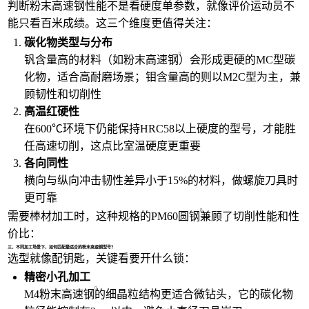
判断粉末高速钢性能不是看硬度单参数，就像评价运动员不
能只看百米成绩。这三个维度更值得关注：
碳化物类型与分布
钒含量高的材料（如
粉末高速钢
）会形成更硬的MC型碳
化物，适合高耐磨场景；钼含量高的则以M2C型为主，兼
顾韧性和切削性
高温红硬性
在600℃环境下仍能保持HRC58以上硬度的型号，才能胜
任高速切削，这点比室温硬度更重要
各向同性
横向与纵向冲击韧性差异小于15%的材料，做螺旋刀具时
更可靠
需要棒材加工时，这种规格的
PM60圆钢
兼顾了切削性能和性
价比：
三、不同加工场景下，如何匹配最适合的粉末高速钢型号？
选型就像配钥匙，关键看要开什么锁：
精密小孔加工
M4粉末高速钢
的细晶粒结构更适合微钻头，它的碳化物