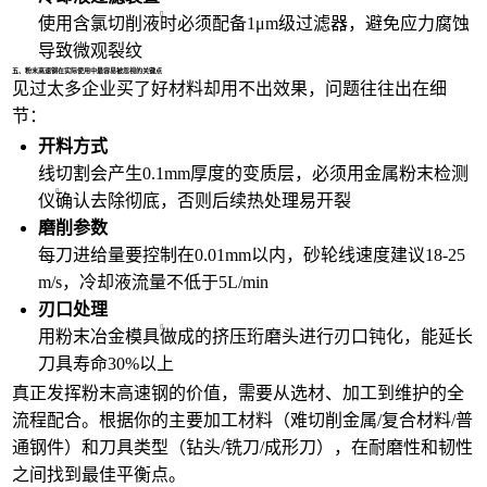
使用含氯
切削液
时必须配备1μm级过滤器，避免应力腐蚀
导致微观裂纹
五、粉末高速钢在实际使用中最容易被忽视的关键点
见过太多企业买了好材料却用不出效果，问题往往出在细
节：
开料方式
线切割会产生0.1mm厚度的变质层，必须用
金属粉末检测
仪
确认去除彻底，否则后续热处理易开裂
磨削参数
每刀进给量要控制在0.01mm以内，砂轮线速度建议18-25
m/s，冷却液流量不低于5L/min
刃口处理
用
粉末冶金模具
做成的挤压珩磨头进行刃口钝化，能延长
刀具寿命30%以上
真正发挥粉末高速钢的价值，需要从选材、加工到维护的全
流程配合。根据你的主要加工材料（难切削金属/复合材料/普
通钢件）和刀具类型（钻头/铣刀/成形刀），在耐磨性和韧性
之间找到最佳平衡点。