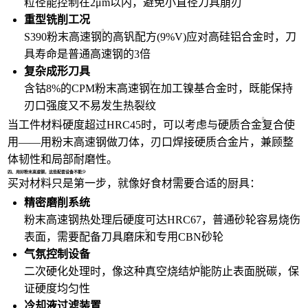
粒径能控制在2μm以内，避免小直径刀具崩刃
重型铣削工况
S390粉末高速钢
的高钒配方(9%V)应对高硅铝合金时，刀
具寿命是普通高速钢的3倍
复杂成形刀具
含钴8%的
CPM粉末高速钢
在加工镍基合金时，既能保持
刃口强度又不易发生热裂纹
当工件材料硬度超过HRC45时，可以考虑与
硬质合金
复合使
用——用粉末高速钢做刀体，刃口焊接硬质合金片，兼顾整
体韧性和局部耐磨性。
四、用好粉末高速钢，这些配套设备不能少
买对材料只是第一步，就像好食材需要合适的厨具：
精密磨削系统
粉末高速钢热处理后硬度可达HRC67，普通砂轮容易烧伤
表面，需要配备
刀具磨床
和专用CBN砂轮
气氛控制设备
二次硬化处理时，像这种
真空烧结炉
能防止表面脱碳，保
证硬度均匀性
冷却液过滤装置