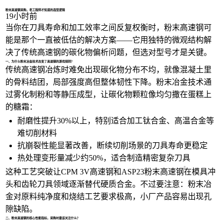
1/2
粉末高速钢采购，老工程师才知道的选型逻辑
19小时前
当你在刀具寿命和加工效率之间反复权衡时，粉末高速钢可
能是那个一直被低估的解决方案——它用独特的微观结构解
决了传统高速钢的碳化物偏析问题，但选对型号才是关键。
一、为什么粉末冶金技术改变了高速钢的游戏规则？
传统高速钢冶炼时难免出现碳化物分布不均，就像混凝土里
的骨料结团，局部强度高但整体韧性下降。粉末冶金技术通
过雾化制粉和等静压成型，让碳化物颗粒像均匀撒在蛋糕上
的糖霜：
耐磨性提升30%以上，特别适合加工钛合金、高温合金等
难切削材料
抗崩裂性能显著改善，断续切削场景的刀具寿命更稳定
热处理变形量减少约50%，适合制造精密复杂刀具
这种工艺突破让
CPM 3V高速钢
和
ASP23粉末高速钢
在模具冲
头和齿轮刀具领域逐渐替代硬质合金。不过要注意：粉末冶
金对原料纯净度和烧结工艺要求极高，小厂产品容易出现孔
隙缺陷。
二、粉末高速钢的核心性能指标，采购时最该关注什么？