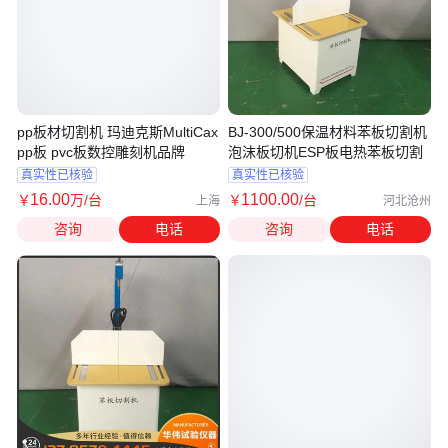
pp板材切割机 玛迪克斯MultiCax
BJ-300/500保温材料苯板切割机
pp板 pvc板数控雕刻机品牌
泡沫板切机ESP板电热苯板切割
真实性已核验
真实性已核验
16
.00
1100
.00
￥
万
/台
￥
/台
上海
河北沧州
咨询
电话
咨询
电话