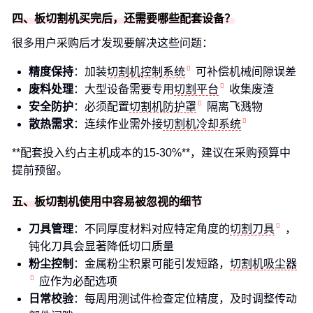
四、板切割机买完后，还需要哪些配套设备？
很多用户采购后才发现要解决这些问题：
精度保持
：加装
切割机控制系统
可补偿机械间隙误差
废料处理
：大型设备需要专用
切割平台
收集废渣
安全防护
：必须配置
切割机防护罩
隔离飞溅物
散热需求
：连续作业需外接
切割机冷却系统
**配套投入约占主机成本的15-30%**，建议在采购预算中
提前预留。
五、板切割机使用中容易被忽视的细节
刀具管理
：不同厚度材料对应特定角度的
切割刀具
，
钝化刀具会显著降低切口质量
粉尘控制
：金属粉尘积累可能引发短路，
切割机吸尘器
应作为必配选项
日常校验
：每周用测试件检查定位精度，及时调整传动