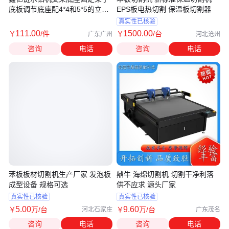
底板调节底座配4*4和5*5的立柱
EPS板电热切割 保温板切割器
机脚
真实性已核验
111
.00
1500
.00
￥
/件
￥
/台
广东广州
河北沧州
咨询
电话
咨询
电话
苯板板材切割机生产厂家 发泡板
鼎牛 海绵切割机 切割干净利落
成型设备 规格可选
供不应求 源头厂家
真实性已核验
真实性已核验
5
.00
9
.60
￥
万
/台
￥
万
/台
河北石家庄
广东茂名
咨询
电话
咨询
电话