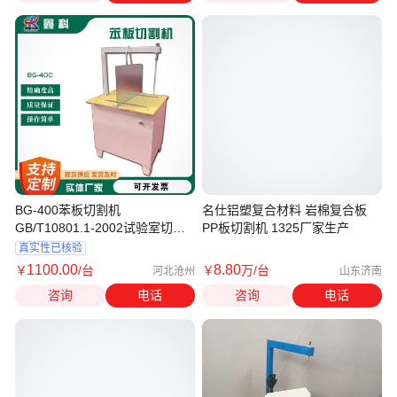
BG-400苯板切割机
名仕铝塑复合材料 岩棉复合板
GB/T10801.1-2002试验室切割
PP板切割机 1325厂家生产
硬质泡沫塑料体积小
真实性已核验
1100
.00
8
.80
￥
/台
￥
万
/台
河北沧州
山东济南
咨询
电话
咨询
电话