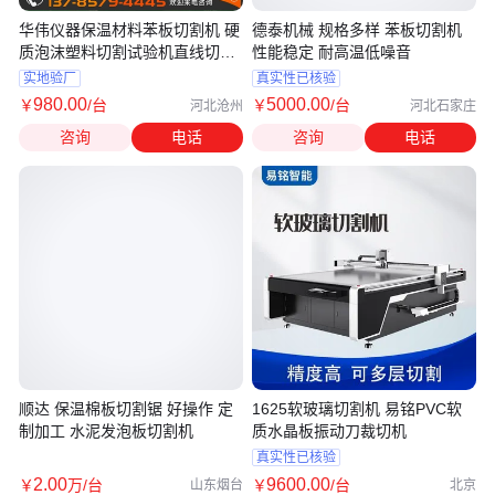
华伟仪器保温材料苯板切割机 硬
德泰机械 规格多样 苯板切割机
质泡沫塑料切割试验机直线切割
性能稳定 耐高温低噪音
试验
实地验厂
真实性已核验
980
.00
5000
.00
￥
/台
￥
/台
河北沧州
河北石家庄
咨询
电话
咨询
电话
顺达 保温棉板切割锯 好操作 定
1625软玻璃切割机 易铭PVC软
制加工 水泥发泡板切割机
质水晶板振动刀裁切机
真实性已核验
2
.00
9600
.00
￥
万
/台
￥
/台
山东烟台
北京