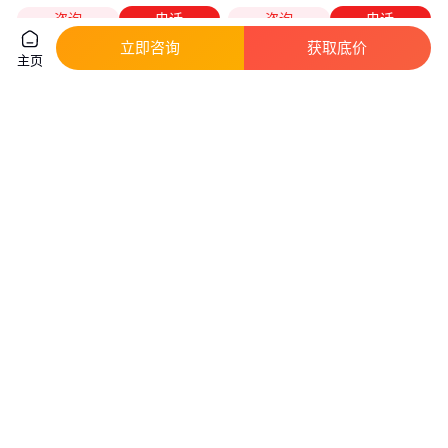
咨询
电话
咨询
电话
立即咨询
获取底价
主页
碳纤维切割机 振动刀切割 碳毡
顺达 水泥发泡板切割机 可控性
纤维布 切面平整不伤料
好 好操作 保温棉板切割锯
真实性已核验
4
.68
2
.00
￥
万
/台
￥
万
/台
山东济南
山东烟台
咨询
电话
咨询
电话