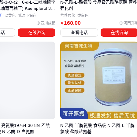
3-O-(2，6-α-L-二吡喃鼠李
N-乙酰-L-酪氨酸 食品级乙酰酪氨酸 营
喃葡萄糖苷) Kaempferol 3-
强化剂
防腐蚀手套
和
护目镜
能避免粉末接触皮肤或眼睛引发的
-L- 分离纯化 HPLC≥98% 普菲
验
淡黄色
低温下保存
营养强化
类白色
刺激
160
.00
四川成都
河南郑
￥
精确的
塑料计量勺
可控制添加量，减少因称量误差导致的
电话
在线咨询
查看电话
在线咨询
成品品质波动
pH测试仪
和
温度计
帮助实时监控反应条件，确保加工稳
定性
这些配套工具看似增加初期成本，但能显著降低操作风险和生
产损耗。建议根据实际生产规模选择容量匹配的不锈钢溶解
罐，并配备基础防护套装。
五、哪些操作细节会让葡萄糖酸-δ-内酯的效能大打折
扣？
溶解环节是影响效果的关键节点。使用不锈钢溶解罐时，建议
先注入适量温水（40-50℃）再加入粉末，能加速溶解并减少
-亮氨酸19764-30-8N-乙酰
N-乙酰-半胱氨酸 食品级 N-乙酰-L-半胱
 N-乙酰-D-白氨酸
氨酸 盐酸盐氨基
块。直接倒入冷水可能导致局部浓度过高，形成难以分散的凝