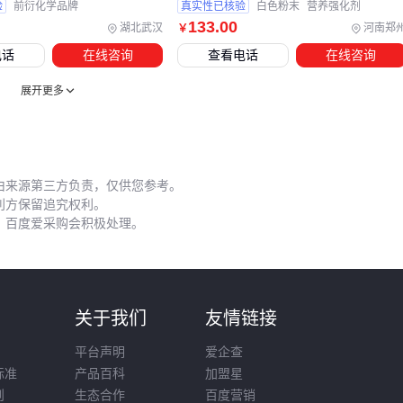
验
前衍化学品牌
真实性已核验
白色粉末
营养强化剂
胶团。
133
.00
湖北武汉
河南郑
￥
需要特别注意的潜在问题：
电话
在线咨询
查看电话
在线咨询
避免与铁、铝容器长时间接触，可能引发不必要的金属离子
展开更多
迁移
现配现用为佳，长时间存放的溶液可能因pH变化影响功能
与其他酸性添加剂混用时需分批添加，防止瞬时酸度过高
由来源第三方负责，仅供您参考。
记录每次使用的参数（如温度、浓度、搅拌时间）有助于建立
利方保留追究权利。
，百度爱采购会积极处理。
稳定的工艺标准。遇到溶解异常时，优先检查水质硬度和容器
清洁度这两个容易被忽视的因素。
选择葡萄糖酸-δ-内酯不仅要关注纯度指标，更需要结合具体应
用场景评估溶解设备和操作流程的适配性。小型加工可先从基
则
关于我们
友情链接
础防护和计量工具入手，规模化生产则建议配置专业不锈钢溶
平台声明
爱企查
解系统。最终效果差异往往来自这些容易被忽视的细节组合。
标准
产品百科
加盟星
则
生态合作
百度营销