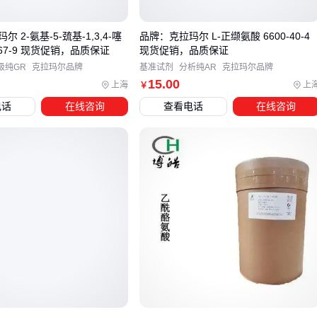
固剂如硫酸钙的配合使用问题。单独使用时，其凝固速度较
慢，适合需要细腻口感的豆腐；而混合使用可调整凝固时间与
 2-氨基-5-巯基-1,3,4-噻
品牌：克拉玛尔 L-正缬氨酸 6600-40-4
-67-9 现货促销，品质保证
现货促销，品质保证
质地。
级纯GR
克拉玛尔品牌
基准试剂
分析纯AR
克拉玛尔品牌
最后，无论选择哪种产品，都应查看其执行标准和保质期，确
15
.00
上海
上
￥
保符合食品安全要求。实际采购时，建议先索取样品进行小
电话
在线咨询
查看电话
在线咨询
试，验证其在实际工艺中的表现。
四、为什么溶解设备和防护工具会影响葡萄糖酸-δ-内酯
的使用效果？
采购食品添加剂葡萄糖酸-δ-内酯后，许多用户容易忽略配套设
备的重要性。实际上，溶解容器的材质和搅拌效率直接影响其
溶解速度和均匀性。
不锈钢溶解罐
因其耐腐蚀性和易清洁特
性，更适合长期处理酸性溶液，而普通塑料容器可能因材质不
耐受导致溶解释放异常。
操作安全同样不可忽视：