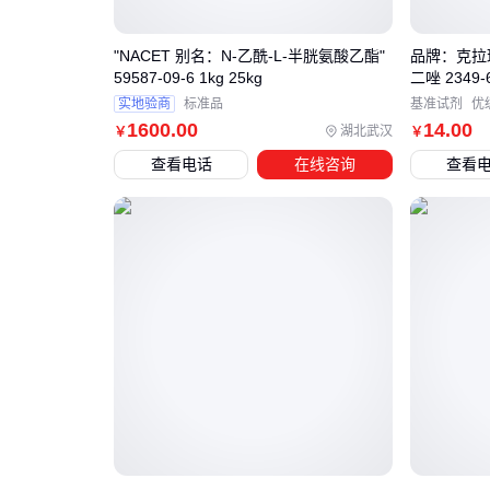
"NACET 别名：N-乙酰-L-半胱氨酸乙酯"
品牌：克拉玛尔
59587-09-6 1kg 25kg
二唑 2349
实地验商
标准品
基准试剂
优
1600
.00
14
.00
湖北武汉
￥
￥
查看电话
在线咨询
查看