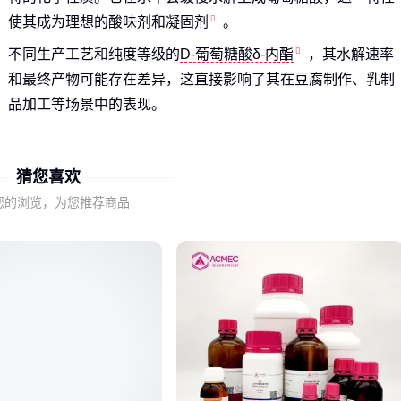
使其成为理想的酸味剂和
凝固剂
。
不同生产工艺和纯度等级的
D-葡萄糖酸δ-内酯
，其水解速率
和最终产物可能存在差异，这直接影响了其在豆腐制作、乳制
品加工等场景中的表现。
理解这一基本原理，就能明白为什么仅凭产品名称或单一参数
难以准确判断其适用性。选购时需要结合具体加工需求，考虑
猜您喜欢
产品的纯度、水解特性等关键因素。
您的浏览，为您推荐商品
二、为什么豆腐和乳制品对葡萄糖酸内酯的要求不同？
作为
豆腐凝固剂葡萄糖酸内酯
使用时，需要关注其凝固速度
和最终豆腐质地的平衡。水解过快的产品可能导致豆腐质地粗
糙，而水解过慢则影响生产效率。
在乳制品应用中，
食品级葡萄糖酸内酯
更多发挥酸味调节功
能，这时产品的溶解性和风味特性就比凝固速度更为关键。