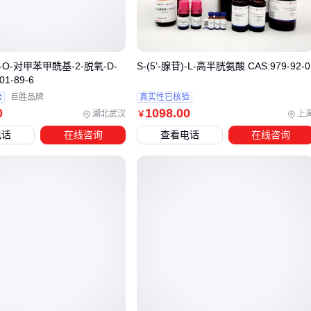
这些差异解释了为什么同一款葡萄糖酸-δ-内酯在不同加工场景
中表现可能大相径庭。选购前明确自己的主要加工需求，是避
免选型失误的第一步。
-二-O-对甲苯甲酰基-2-脱氧-D-
S-(5’-腺苷)-L-高半胱氨酸 CAS:979-92-0
三、如何根据应用场景选择葡萄糖酸-δ-内酯产品？
1-89-6
验
巨胜品牌
真实性已核验
选择葡萄糖酸-δ-内酯时，首先要明确具体的应用场景，因为不
0
1098
.00
湖北武汉
上
￥
同场景对产品的纯度、溶解速度和反应特性要求差异明显。
电话
在线咨询
查看电话
在线咨询
制作内酯豆腐或豆花时，需要选择食品级高纯度产品，确保
凝固效果均匀且无杂质残留。
作为
酸味调节剂
用于饮料或烘焙食品时，则更关注其溶解
性和酸度释放的稳定性。
对于家庭或小规模生产场景，小包装的
葡萄糖酸内酯粉
更为
适合，便于控制用量且存储方便。而工业化生产则需要考虑大
包装产品的经济性和配套的存储条件。
如果主要用途是豆腐制作，还需注意葡萄糖酸-δ-内酯与其他凝