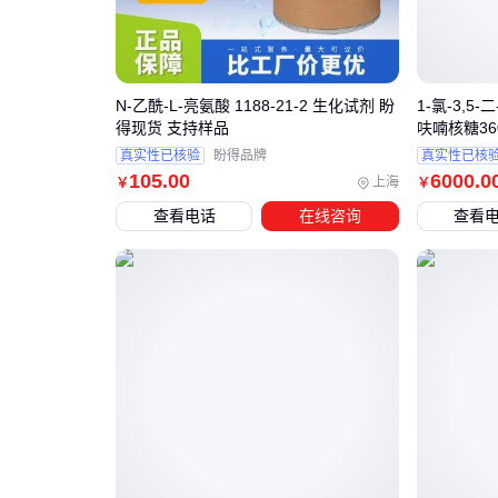
N-乙酰-L-亮氨酸 1188-21-2 生化试剂 盼
1-氯-3,5
得现货 支持样品
呋喃核糖360
真实性已核验
盼得品牌
真实性已核
105
.00
6000
.0
上海
￥
￥
查看电话
在线咨询
查看