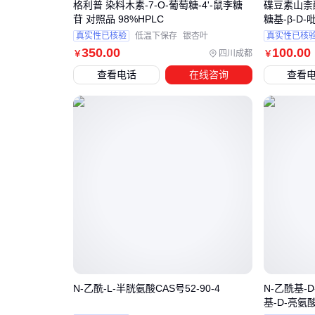
格利普 染料木素-7-O-葡萄糖-4'-鼠李糖
碟豆素山柰酚-
苷 对照品 98%HPLC
糖基-β-D-吡
O-(2,6-α
真实性已核验
低温下保存
银杏叶
真实性已核
德
350
.00
100
.00
四川成都
￥
￥
查看电话
在线咨询
查看
N-乙酰-L-半胱氨酸CAS号52-90-4
N-乙酰基-D
基-D-亮氨酸