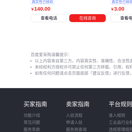
真实性已核验
真实性已核
140
.00
3
.00
￥
￥
查看电话
在线咨询
查看
百度爱采购温馨提示：
以上内容来自第三方，内容真实性、准确性、合法性
未经权利方授权许可禁止任何第三方转载、引用，权
如有任何问题请点击页面底部『建议反馈』进行反馈
买家指南
卖家指南
平台规
功能介绍
入驻流程
准入规则
常见问题
申请入驻
工业品行业
服务条款
服务商查询
违规管理规