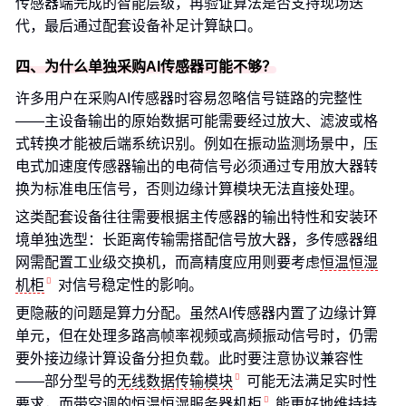
传感器端完成的智能层级，再验证算法是否支持现场迭
代，最后通过配套设备补足计算缺口。
四、为什么单独采购AI传感器可能不够？
许多用户在采购AI传感器时容易忽略信号链路的完整性
——主设备输出的原始数据可能需要经过放大、滤波或格
式转换才能被后端系统识别。例如在振动监测场景中，压
电式加速度传感器输出的电荷信号必须通过专用放大器转
换为标准电压信号，否则边缘计算模块无法直接处理。
这类配套设备往往需要根据主传感器的输出特性和安装环
境单独选型：长距离传输需搭配信号放大器，多传感器组
网需配置工业级交换机，而高精度应用则要考虑
恒温恒湿
机柜
对信号稳定性的影响。
更隐蔽的问题是算力分配。虽然AI传感器内置了边缘计算
单元，但在处理多路高帧率视频或高频振动信号时，仍需
要外接边缘计算设备分担负载。此时要注意协议兼容性
——部分型号的
无线数据传输模块
可能无法满足实时性
要求，而带空调的
恒温恒湿服务器机柜
能更好地维持持