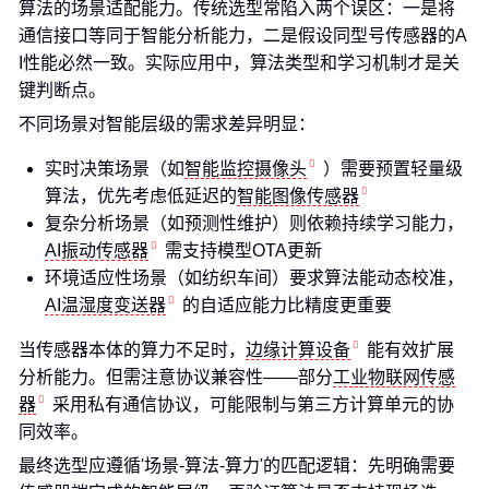
算法的场景适配能力。传统选型常陷入两个误区：一是将
通信接口等同于智能分析能力，二是假设同型号传感器的A
I性能必然一致。实际应用中，算法类型和学习机制才是关
键判断点。
不同场景对智能层级的需求差异明显：
实时决策场景（如
智能监控摄像头
）需要预置轻量级
算法，优先考虑低延迟的
智能图像传感器
复杂分析场景（如预测性维护）则依赖持续学习能力，
AI振动传感器
需支持模型OTA更新
环境适应性场景（如纺织车间）要求算法能动态校准，
AI温湿度变送器
的自适应能力比精度更重要
当传感器本体的算力不足时，
边缘计算设备
能有效扩展
分析能力。但需注意协议兼容性——部分
工业物联网传感
器
采用私有通信协议，可能限制与第三方计算单元的协
同效率。
最终选型应遵循'场景-算法-算力'的匹配逻辑：先明确需要