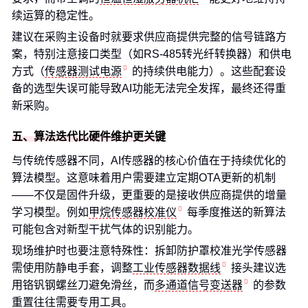
续运算的稳定性。
建议在采购主设备时就要求供应商提供完整的信号链路方
案，特别注意接口类型（如RS-485转光纤转换器）和供电
方式（
传感器测试电源
的持续供电能力）。这些配套设
备的选型失误可能导致AI功能无法完全发挥，最终还得重
新采购。
五、算法迭代比硬件维护更关键
与传统传感器不同，AI传感器的核心价值在于持续优化的
算法模型。这意味着用户需要建立定期OTA更新的机制
——不仅是固件升级，更重要的是接收供应商提供的增量
学习模型。例如
甲烷传感器校准仪
每季度推送的新算法
可能包含对新型干扰气体的识别能力。
现场维护时也要注意特殊性：拆卸防护罩校准光学传感器
需使用防静电手套，调整
工业传感器数据线
接头建议选
用铬钒钢螺丝刀避免滑丝，而
多通道信号变送器
的参数
重置往往需要专用工具。