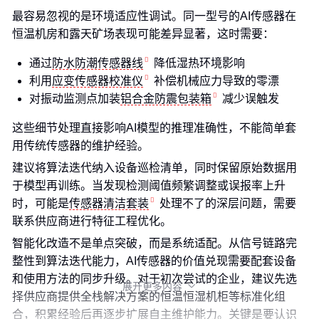
最容易忽视的是环境适应性调试。同一型号的AI传感器在
恒温机房和露天矿场表现可能差异显著，这时需要：
通过
防水防潮传感器线
降低湿热环境影响
利用
应变传感器校准仪
补偿机械应力导致的零漂
对振动监测点加装
铝合金防震包装箱
减少误触发
这些细节处理直接影响AI模型的推理准确性，不能简单套
用传统传感器的维护经验。
建议将算法迭代纳入设备巡检清单，同时保留原始数据用
于模型再训练。当发现检测阈值频繁调整或误报率上升
时，可能是
传感器清洁套装
处理不了的深层问题，需要
联系供应商进行特征工程优化。
智能化改造不是单点突破，而是系统适配。从信号链路完
整性到算法迭代能力，AI传感器的价值兑现需要配套设备
和使用方法的同步升级。对于初次尝试的企业，建议先选
展开更多内容

择供应商提供全栈解决方案的恒温恒湿机柜等标准化组
合，积累经验后再逐步扩展自主维护能力。关键是要认识