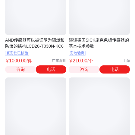
AND传感器可以被证明为隔爆和
谈谈德国SICK施克色标传感器的
防爆的结构LCD20-T030N-KC6
基本技术参数
真实性已核验
实地验商
1000
.00
210
.00
￥
/件
￥
/个
广东深圳
上海
咨询
电话
咨询
电话