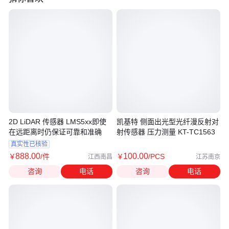
2D LiDAR 传感器 LMS5xx即使
凯基特 侧面出光型光纤漫反射对
在远距离时仍保证可靠和准确
射传感器 压力测量 KT-TC1563
真实性已核验
888
.00
100
.00
￥
/件
￥
/PCS
江西南昌
江苏南京
咨询
电话
咨询
电话