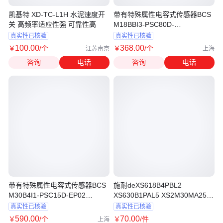
凯基特 XD-TC-L1H 水泥速度开
带有特殊属性电容式传感器BCS
关 高频率适应性强 可靠性高
M18BBI3-PSC80D-
S04KBCS00M8巴鲁夫
真实性已核验
真实性已核验
100
.00
368
.00
￥
/个
￥
/个
江苏南京
上海
咨询
电话
咨询
电话
带有特殊属性电容式传感器BCS
施耐deXS618B4PBL2
M30B4I1-PSC15D-EP02
XS630B1PAL5 XS2M30MA250
BCS00N2巴鲁夫
传感器
真实性已核验
真实性已核验
590
.00
70
.00
￥
/个
￥
/件
上海