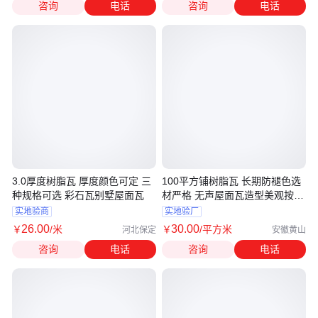
咨询
电话
咨询
电话
3.0厚度树脂瓦 厚度颜色可定 三
100平方铺树脂瓦 长期防褪色选
种规格可选 彩石瓦别墅屋面瓦
材严格 无声屋面瓦造型美观按需
定制
实地验商
实地验厂
26
.00
30
.00
￥
/米
￥
/平方米
河北保定
安徽黄山
咨询
电话
咨询
电话