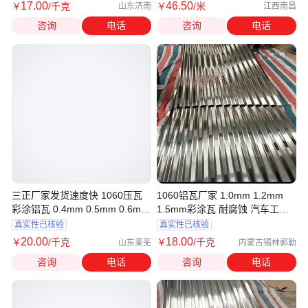
17
.00
46
.50
￥
/千克
￥
/米
山东济南
江西南昌
咨询
电话
咨询
电话
三正厂家发货速度快 1060压瓦
1060铝瓦厂家 1.0mm 1.2mm
彩涂铝瓦 0.4mm 0.5mm 0.6mm
1.5mm彩涂瓦 耐腐蚀 汽车工业
0.7mm
用 交货及时
真实性已核验
真实性已核验
20
.00
18
.00
￥
/千克
￥
/千克
山东莱芜
内蒙古锡林郭勒
咨询
电话
咨询
电话