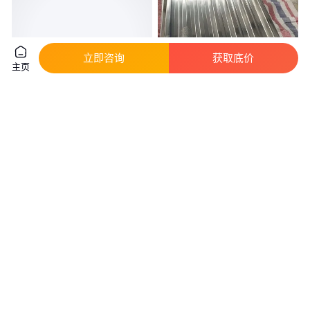
立即咨询
获取底价
主页
厚度0.3 0.6 0.7 1.0 1.8
铝瓦厂家 房顶屋顶瓦楞铝板
mm3003 850铝瓦 铝合金瓦 使
1060铝合金板压型屋面瓦
用年限长 防火隔热
真实性已核验
18
.00
16
.00
￥
/千克
￥
/平方米
山西运城
云南昆明
咨询
电话
咨询
电话