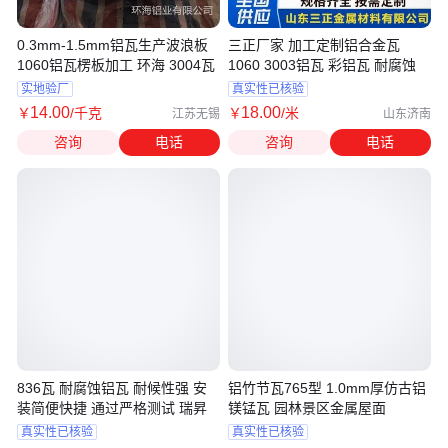
0.3mm-1.5mm铝瓦生产波浪板
三正厂家 加工定制铝合金瓦
1060铝瓦楞板加工 环海 3004瓦
1060 3003铝瓦 彩铝瓦 耐腐蚀
实地验厂
真实性已核验
14
.00
18
.00
￥
/千克
￥
/米
江苏无锡
山东济南
咨询
电话
咨询
电话
836瓦 耐腐蚀铝瓦 耐候性强 安
铝竹节瓦765型 1.0mm厚仿古铝
装简便快捷 通过严格测试 瑞昇
镁锰瓦 园林景区金属屋面
真实性已核验
真实性已核验