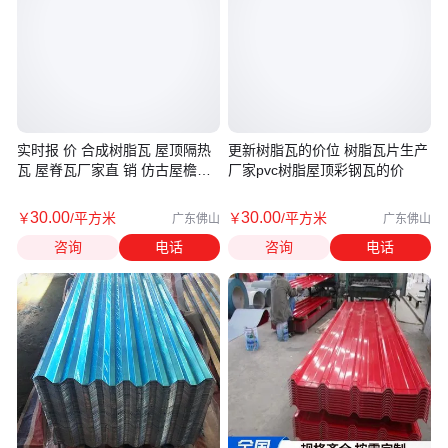
实时报 价 合成树脂瓦 屋顶隔热
更新树脂瓦的价位 树脂瓦片生产
瓦 屋脊瓦厂家直 销 仿古屋檐一
厂家pvc树脂屋顶彩钢瓦的价
体瓦
30
.00
30
.00
￥
/平方米
￥
/平方米
广东佛山
广东佛山
咨询
电话
咨询
电话