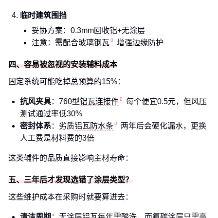
临时建筑围挡
妥协方案：0.3mm回收铝+无涂层
注意：需配合
玻璃钢瓦
增强边缘防护
四、容易被忽视的安装辅料成本
固定系统可能吃掉总预算的15%：
抗风夹具
：760型
铝瓦连接件
每个便宜0.5元，但风压
测试通过率低30%
密封体系
：劣质
铝瓦防水条
两年后会硬化漏水，更换
人工费是材料费的3倍
这类辅件的品质直接影响主材寿命：
五、三年后才发现选错了涂层类型？
这些维护成本在采购时就要算进去：
清洁周期
：无涂层铝瓦每年需酸洗，而氟碳涂层只需高