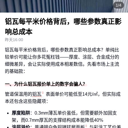
1/4
铝瓦每平米价格背后，哪些参数真正影
响总成本
昨天16:00
铝瓦每平米价格背后，哪些参数真正影响总成本？单纯比
较单价可能让你多花冤枉钱——厚度、涂层、合金成分的
细微差异，会让实际使用成本相差数倍。先看市场上主流
的基础款：
一、为什么铝瓦报价单上的数字会骗人？
管道保温用的
铝瓦
表面单价可能低至14元/㎡，但实际成
本还包含这些隐藏项：
厚度陷阱
：0.3mm薄瓦单价虽低，但需要额外加固支
架，而0.7mm厚瓦的支撑结构成本能降低40%
涂层溢价
：普通银白色
铝镁锰屋面板
与彩涂工艺价差