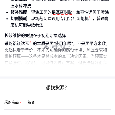
压水枪冲洗
修补难度
：辊涂工艺的
铝瓦密封胶
兼容性远优于喷涂
切割损耗
：现场裁切建议用专用
铝瓦切割机
，普通角
磨机可能导致卷边
长效维护的关键在于初期涂层选择：
采购
铝镁锰瓦
的本质是买"使用年限"，不是买平方米数。
展开更多内容

比起执着于单价，不如先明确你的腐蚀环境、风压要求和
维护预算——这些才是总成本的真正决定因素。当预算实
在紧张时，
彩钢瓦
可以作为过渡方案，但要准备好更高
的更换频率。
想找货源？
采购商品