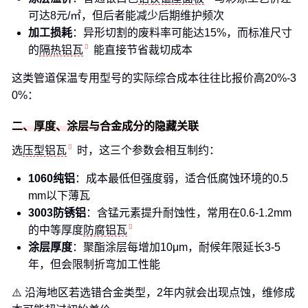
可达8元/㎡，但后者能减少后期维护频次
加工损耗
：异形切割的废料率可能达15%，而标准尺寸
的
隔热铝瓦
能直接节省裁切成本
这类管道保温专用型号的实际综合成本往往比报价高20%-3
0%：
二、厚度、涂层与合金成分的隐藏关联
选
压型铝瓦
时，这三个参数会相互制约：
1060纯铝
：成本最低但强度弱，适合低腐蚀环境的0.5
mm以下薄瓦
3003防锈铝
：含锰元素提升耐蚀性，常用在0.6-1.2mm
的中等厚度
防腐铝瓦
涂层厚度
：聚酯涂层每增加10μm，耐候年限延长3-5
年，但会限制折弯加工性能
⚠️ 沿海地区若选错合金类型，2年内就会出现点蚀，维修成