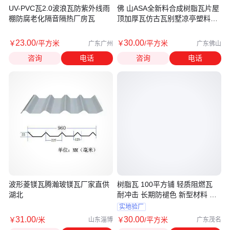
UV-PVC瓦2.0波浪瓦防紫外线雨
佛 山ASA全新料合成树脂瓦片屋
棚防腐老化隔音隔热厂房瓦
顶加厚瓦仿古瓦别墅凉亭塑料瓦
雨棚
23
.00
30
.00
￥
/平方米
￥
/平方米
广东广州
广东佛山
咨询
电话
咨询
电话
波形菱镁瓦腾瀚玻镁瓦厂家直供
树脂瓦 100平方铺 轻质阻燃瓦
湖北
耐冲击 长期防褪色 新型材料 专
业定制
实地验厂
31
.00
30
.00
￥
/米
￥
/平方米
山东淄博
广东茂名