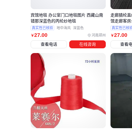
宾馆地毯 办公室门口地毯图片 西藏山南
走廊腈纶直
错那深蓝色的丙纶纱地毯
馆走廊客房
真实性已核验
地中海风
深蓝色
真实性已核
27
.00
27
.00
河南郑州
￥
￥
查看电话
在线咨询
查看