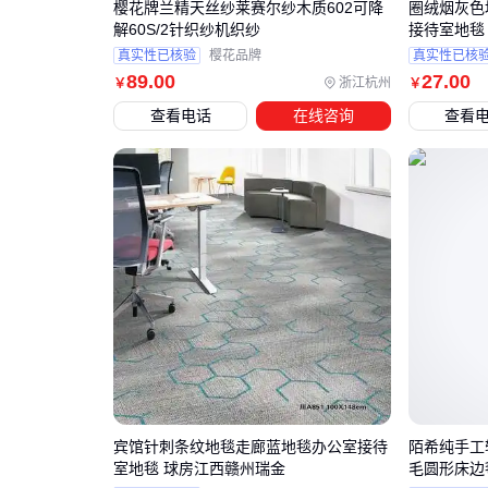
樱花牌兰精天丝纱莱赛尔纱木质602可降
圈绒烟灰色
解60S/2针织纱机织纱
接待室地毯
真实性已核验
樱花品牌
真实性已核
89
.00
27
.00
浙江杭州
￥
￥
查看电话
在线咨询
查看
宾馆针刺条纹地毯走廊蓝地毯办公室接待
陌希纯手工
室地毯 球房江西赣州瑞金
毛圆形床边