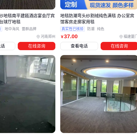
触感优先级：
雪尼尔地毯纱线
和
腈纶合股地毯纱
的蓬松
感更适合家居和儿童区域
纱地毯南平建瓯酒店宴会厅宾
地毯防潮弯头纱割绒纯色满毯 办公室宾
台球厅地毯
馆客房走廓家用毯
色牢度要求：
涤纶地毯合股线
在阳光直射区域比丙纶更不
验
地中海风
蕾群品牌
真实性已核验
防潮
纯色
易褪色
37
.00
河南郑州
福建厦
￥
腈纶材质作为中间选项，兼具柔软手感和适中耐磨性，特别适
电话
在线咨询
查看电话
在线咨询
合需要平衡舒适度与耐用性的汽车地毯、办公室隔音毯等场
景。其膨体结构带来的隔音保温特性，是
混纺地毯纱
中较独
特的存在。
实际选型时，建议先锁定使用场景的核心需求（耐磨/防潮/触
感），再对比同类材质的工艺差异。例如同为
腈纶地毯纱
，
环锭纺工艺的裕邦产品更适合需要精细纹理的簇绒地毯，而粗
支雪尼尔纱线则更适合强调立体感的手工钩针地毯。
四、选完主设备后，这些配套环节最容易遗漏
采购丙纶地毯纱后，许多用户常忽略配套设备的适配性问题。