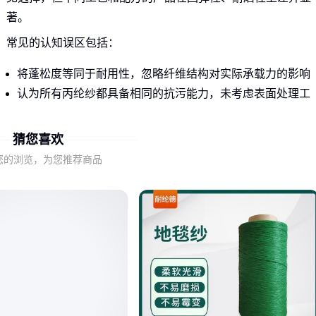
著。
常见的认知误区包括：
将蓬松度等同于耐用性，忽略纤维结构对实际承载力的影响
认为所有丙纶纱都具备相同的抗污能力，未考虑表面处理工
艺差异
仅凭颜色和外观判断品质，忽视捻度和条干均匀度等基础参
猜您喜欢
数
您的浏览，为您推荐商品
例如汽车地毯需要更高延伸性的
丙纶复丝地毯纱
，而家居地
毯则更关注蓬松手感与色牢度。
二、如何通过关键指标筛选合适的丙纶地毯纱
选购时应优先关注三个非直观但影响深远的性能维度：
动态回弹性：决定地毯长期使用后的塌陷程度，与纤维结晶