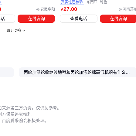
验
真实性已核验
东南亚
纯色
五、这些使用误区会让丙纶地毯纱寿命减半
0
27
.00
安徽阜阳
河南郑
￥
电话
在线咨询
查看电话
在线咨询
丙纶地毯纱的静电问题在干燥环境中尤为明显。不当的清洁方
式会加剧静电积累，建议使用
高泡地毯清洁剂
配合滚刷，避
展开更多
免干刷产生摩擦电荷。定期喷洒抗静电剂比事后处理更有效，
但需注意部分整理剂可能影响纱线色牢度。
日常维护需特别注意三点：
清洁频率应匹配人流量，办公区域每周至少吸尘两次
丙纶加涤纶收缩纱地毯和丙纶加涤纶棉高低机织有什么不同
局部污渍立即用中性清洁剂点处理，避免渗透至底布
每年深度清洁不宜超过三次，过度水洗会导致背胶层水解
长期放置的地毯卷材需保持通风干燥，堆叠储存时建议每卷之
由来源第三方负责，仅供您参考。
间用防滑垫片隔开。丙纶虽然防霉但吸湿后仍可能变形，仓库
利方保留追究权利。
湿度最好控制在60%以下。
，百度爱采购会积极处理。
选购丙纶地毯纱本质是系统匹配题：先明确使用场景的耐磨等