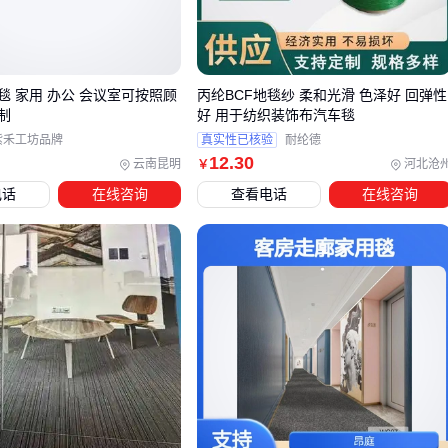
度密切相关
摩擦系数：影响纱线在织造过程中的通过性，间接决定生产
效率
热收缩率：关系到成品地毯在温差环境下的尺寸稳定性
毯 家用 办公 会议室可按照顾
丙纶BCF地毯纱 柔和光滑 色泽好 回弹性
制
好 用于纺织装饰布汽车毯
对于需要频繁清洗的商用场景，建议选择经过特殊表面处理的
紫禾工坊品牌
真实性已核验
耐纶德
PP纤维级地毯纱
，其疏水性能可降低清洁维护成本。
12
.30
云南昆明
河北沧
￥
电话
在线咨询
查看电话
在线咨询
三、丙纶、尼龙、涤纶地毯纱如何根据场景取舍？
选购地毯纱时，材质差异往往比外观参数更能决定实际使用效
果。丙纶地毯纱的优势在于成本控制和防潮性能，适合预算有
限或潮湿环境的地毯项目；而
尼龙BCF地毯纱
在耐磨性和回
弹性上表现更突出，更适合高人流量区域的商用场景。
关键选型维度需要优先考虑：
耐磨需求：
尼龙弯头纱地毯
和
原液染色尼龙纱
更适合机
场、酒店等高强度使用场景