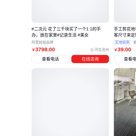
#二次元 花了三千块买了一个1:1的手
手工剪花地
办，放在家里#记录生活 #美女
客尺寸来定
阿里娃娃品牌
实地验商
3798
.00
39
.00
河北沧州
￥
￥
查看电话
在线咨询
查看