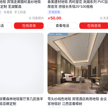
地毯 宾馆走廊腈纶直纱地毯
泰美建材地毯 丙纶提花 岚烟系列 PVC加
例如地毯织机的纱线张力控制直接影响成品均匀度，而簇绒机
 定制 芜湖繁昌
厚底背 拼接长条毯25*100规格
的针距需与纱线旦数匹配，否则易出现断纱或绒面不平整。
振
验
东南亚
手工织造
实地验商
50
.00
动刀地毯切割机
的刀片材质选择也需考虑丙纶纤维的特性，
河南郑州
天
￥
普通钢刀可能因摩擦发热导致熔丝。
电话
在线咨询
查看电话
在线咨询
关键配套设备需重点关注三类需求：
加工环节：
地毯滚轮上胶机
的温度控制稳定性决定背胶渗
透效果
维护环节：
工业吸尘器
的吸力要能应对丙纶纤维静电吸附
的碎屑
耗材适配：
纱线润滑剂
能显著降低高速织造时的断头率，
但需选择与丙纶相容性好的型号
实际使用中，地毯织机配套的
纱线张力器
常被低估其重要
性。丙纶纱线因回弹性强，张力波动会导致织品密度不均。建
轻奢森林地毯客厅茶几民族羊
弯头纱纯色地毯 宾馆酒店商用地毯 会议
议优先选择带数字显示的闭环控制系统，而非机械式张力器。
毯苔藓定制
室地毯好 江西宜春樟树