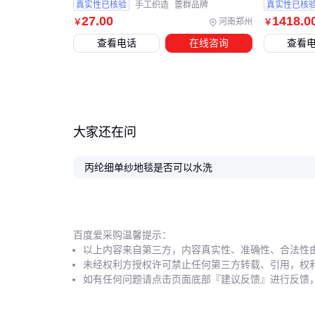
真实性已核验
手工织造
蕾群品牌
真实性已核
27
.00
1418
.0
河南郑州
￥
￥
查看电话
在线咨询
查看
大家还在问
丙纶细单纱地毯是否可以水洗
百度爱采购温馨提示：
以上内容来自第三方，内容真实性、准确性、合法性
未经权利方授权许可禁止任何第三方转载、引用，权
如有任何问题请点击页面底部『建议反馈』进行反馈