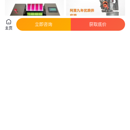
立即咨询
获取底价
主页
胶版油墨专色打样机(四色) 印刷
不脱扣打钮机打扣机生产厂家_
打样仪 PY-E626
合宜智达
真实性已核验
真实性已核验
2
.10
1
.10
￥
万
/台
￥
万
/台
广东佛山
广东东莞
咨询
电话
咨询
电话