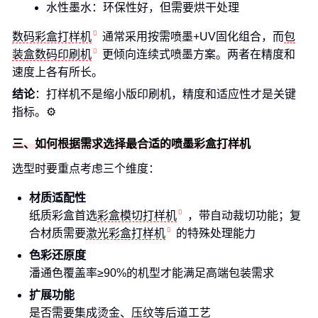
水性墨水：环保性好，但需要烘干处理
数码彩盒打样机
通常采用按需喷墨+UV固化组合，而
包
装盒数码印刷机
更倾向连续式喷墨方案。两者在精度和
速度上各有所长。
结论
：打样机不是缩小版印刷机，精度和适应性才是关键
指标。⚙️
三、如何根据需求选择最合适的喷墨彩盒打样机
选型时要重点考虑三个维度：
材质适配性
纸质彩盒首选
彩盒模切打样机
，带自动裁切功能；复
合材质需要
激光彩盒打样机
的特殊处理能力
色彩还原度
潘通色覆盖率≥90%的机型才能满足高端包装需求
扩展功能
是否需要集成烫金、压纹等后道工艺