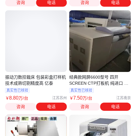
咨询
电话
咨询
电话
振动刀数控裁床 包装彩盒打样机
经典款网屏6600型号 四开
技术成熟切割精度高 亿泰
SCREEN CTP打板机 纯进口 全
自动
真实性已核验
真实性已核验
8
.80
7
.50
￥
万
/台
￥
万
/台
江苏苏州
江苏南京
咨询
电话
咨询
电话