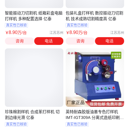
智能振动刀切割机 纸箱彩盒电脑
包装礼盒打样机 数控振动刀切割
打样机 多种配置选择 亿泰
机 技术成熟切割精度高 亿泰
真实性已核验
真实性已核验
8
.90
8
.90
￥
万
/台
￥
万
/台
江苏苏州
江苏苏州
咨询
电话
咨询
电话
珍珠棉割样机 合成革打样机 切
英特耐森胶版油墨专色打样机
割边缘光滑 亿泰
IMT-IGT309A 分离式造纸印刷打
样
真实性已核验
真实性已核验