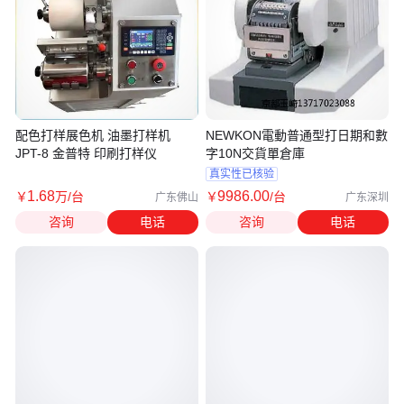
配色打样展色机 油墨打样机
NEWKON電動普通型打日期和數
JPT-8 金普特 印刷打样仪
字10N交貨單倉庫
真实性已核验
1
.68
9986
.00
￥
万
/台
￥
/台
广东佛山
广东深圳
咨询
电话
咨询
电话