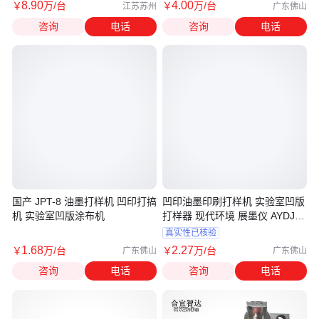
8
.90
4
.00
￥
万
/台
￥
万
/台
江苏苏州
广东佛山
咨询
电话
咨询
电话
国产 JPT-8 油墨打样机 凹印打搞
凹印油墨印刷打样机 实验室凹版
机 实验室凹版涂布机
打样器 现代环境 展墨仪 AYDJ-
D1
真实性已核验
1
.68
2
.27
￥
万
/台
￥
万
/台
广东佛山
广东佛山
咨询
电话
咨询
电话