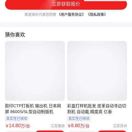
立即获取报价
发送询价代表您同意
《用户服务协议》
《隐私政策》
猜你喜欢
胶印CTP打板机 输出机 日本网
彩盒打样机批发 皮革自动寻边切
屏 8600S/SL型自动制版机
割机 自动裁,精度高 亿泰
真实性已核验
真实性已核验
14
.80
8
.80
￥
万
/台
￥
万
/台
江苏南京
江苏苏州