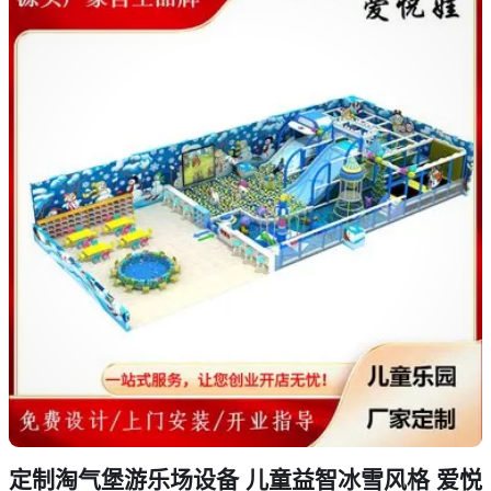
定制淘气堡游乐场设备 儿童益智冰雪风格 爱悦