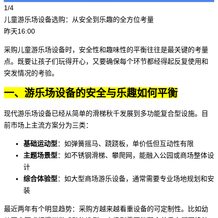
1/4
儿童游乐场设备选购：从安全到乐趣的全方位考量
昨天16:00
采购儿童
游乐场设备
时，安全性和趣味性的平衡往往是最关键的考量
点。既要让孩子们玩得开心，又要确保每个环节都经得起反复使用和
突发情况的考验。
一、游乐场设备的安全与乐趣如何平衡
现代游乐场设备已经从简单的滑梯秋千发展到多功能复合型设施。目
前市场上主流方案分为三类：
基础运动型
：如弹簧摇马、跷跷板，单价低但互动性有限
主题场景型
：如不锈钢滑梯、攀爬网，能融入公园或商场整体设
计
综合体验型
：如
大型商场游乐设备
，通常需要专业场地规划和安
装
最近两年有个明显趋势：采购方越来越看重设备的可定制性。比如幼