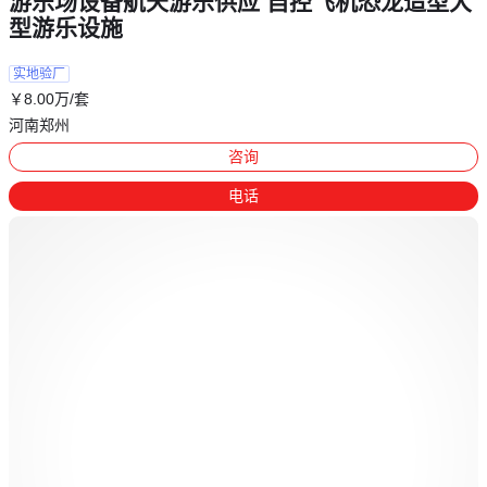
游乐场设备航天游乐供应 自控飞机恐龙造型大
型游乐设施
实地验厂
￥
8
.00
万
/套
河南郑州
咨询
电话