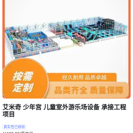
艾米奇 少年宫 儿童室外游乐场设备 承接工程
项目
真实性已核验