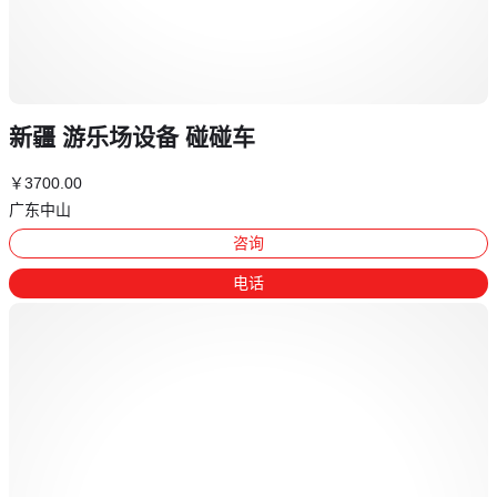
新疆 游乐场设备 碰碰车
￥
3700
.00
广东中山
咨询
电话