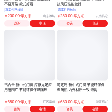
不易开裂 款式好看
抗风压性能较好
真实性已核验
真实性已核验
200
.00
280
.00
￥
/平方米
￥
/平方米
山东潍坊
云南临沧
咨询
电话
咨询
电话
铝合金 新中式门窗 库存充足应
可定制 新中式门窗 节能环保保
用范围广 节能环保保温隔热 诗
温隔热 内外材质一致 诗韵
韵
680
.00
680
.00
￥
/平方米
￥
/平方米
江苏常州
浙江绍兴
咨询
电话
咨询
电话