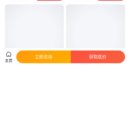
立即咨询
获取底价
主页
诗韵 铝合金 新中式门窗 具有浓
防盗网飘窗304不锈钢材质忍性
厚的装饰风味 内外材质一致
好牢固安全上门测量定制
真实性已核验
680
.00
148
.00
￥
/平方米
￥
/平方米
浙江温州
广东深圳
咨询
电话
咨询
电话