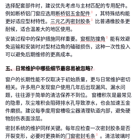
选择配套部件时，建议优先考虑与主材匹配的专用配件。
例如断桥铝门窗应选用
断桥铝五金配件
，其特殊结构能
更好适应型材特性。
三元乙丙密封胶条
比普通橡胶条更
耐候，适合温差大的地区使用。
安装过程中的保护措施同样重要。
窗框防撞角
能有效避
免运输和安装时对型材边角的磕碰损伤，这种一次性投入
可以避免后期维修的更高成本。
五、日常维护中哪些细节最容易被忽略？
窗户的长期性能不仅取决于初始质量，更与日常维护密切
相关。许多用户发现窗户使用几年后出现漏风、漏水问
题，往往源于简单的清洁保养不到位。 窗槽积灰是最常见
的隐患，灰尘堆积会阻碍排水孔导致渗水，也会加速五金
件磨损。建议每季度用窗槽吸尘器清理轨道内部，避免硬
物刮伤表面涂层。
密封系统的维护同样关键。每年应检查一次密封胶条是否
开裂变形，必要时更换新的
门窗密封毛条
。清洁玻璃时