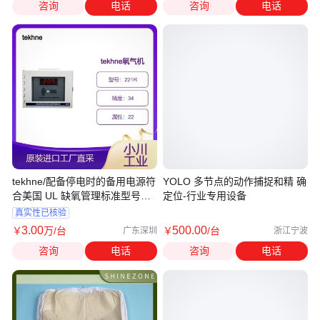
咨询
电话
咨询
电话
tekhne/配备停电时的备用电源符
YOLO 多节点的动作捕捉和精 确
合美国 UL 缺氧管理标准型号
定位-行业专用设备
221R
真实性已核验
3
.00
500
.00
￥
万
/台
￥
/台
广东深圳
浙江宁波
咨询
电话
咨询
电话