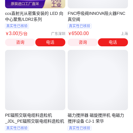
ccs直射光从密集安装的 LED 向
FNC呼吸阀INNOVA阻火器FNC
中心聚焦/LDR2系列
真空阀
真实性已核验
真实性已核验
3
.00
6500
.00
￥
万
/台
￥
广东深圳
上海
咨询
电话
咨询
电话
PE辐照交联电缆料造粒机
磁力搅拌器 磁旋搅拌机 电磁力
_JDL_PE辐照交联电缆料造粒机
搅拌设备 CJ-1 荣华
真实性已核验
真实性已核验