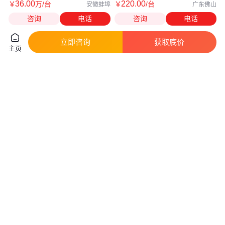
36
.00
220
.00
￥
万
/台
￥
/台
安徽蚌埠
广东佛山
咨询
电话
咨询
电话
立即咨询
获取底价
主页
IKA艾卡RW 20 digital悬臂搅拌
IKA艾卡RH-digital-white磁力搅
器 代理商 进口行货 货号
拌器 货号0004678025
0003593025
真实性已核验
真实性已核验
4200
.00
1
.26
￥
/台
￥
万
/台
上海
上海
咨询
电话
咨询
电话