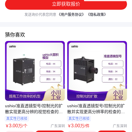
立即获取报价
发送询价代表您同意
《用户服务协议》
《隐私政策》
猜你喜欢
ushio/准直透镜型号/控制光的扩
ushio/准直透镜型号/控制光的扩
散实现更高分辨的视觉检查的模
散并实现更高分辨率的检查的模
型
型
真实性已核验
真实性已核验
3
.00
3
.00
￥
万
/个
￥
万
/件
广东深圳
广东深圳