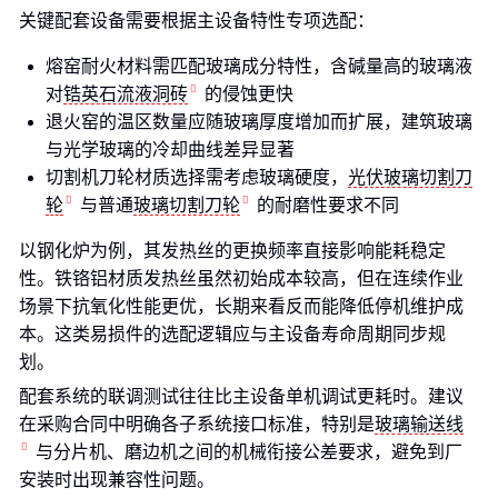
关键配套设备需要根据主设备特性专项选配：
熔窑耐火材料需匹配玻璃成分特性，含碱量高的玻璃液
对
锆英石流液洞砖
的侵蚀更快
退火窑的温区数量应随玻璃厚度增加而扩展，建筑玻璃
与光学玻璃的冷却曲线差异显著
切割机刀轮材质选择需考虑玻璃硬度，
光伏玻璃切割刀
轮
与普通
玻璃切割刀轮
的耐磨性要求不同
以钢化炉为例，其发热丝的更换频率直接影响能耗稳定
性。铁铬铝材质发热丝虽然初始成本较高，但在连续作业
场景下抗氧化性能更优，长期来看反而能降低停机维护成
本。这类易损件的选配逻辑应与主设备寿命周期同步规
划。
配套系统的联调测试往往比主设备单机调试更耗时。建议
在采购合同中明确各子系统接口标准，特别是
玻璃输送线
与分片机、磨边机之间的机械衔接公差要求，避免到厂
安装时出现兼容性问题。