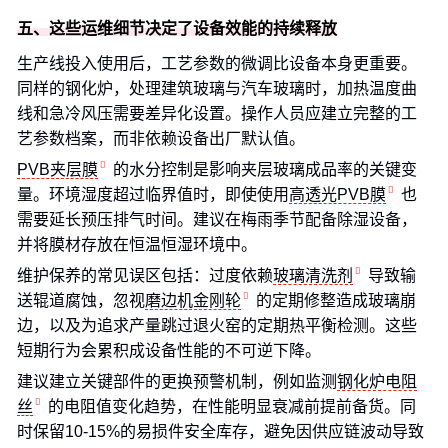
五、这些运维细节决定了设备效能的持续释放
生产线投入使用后，工艺参数的微调比设备本身更重要。
同样的钢化炉，处理建筑玻璃与汽车玻璃时，加热温度曲
线和急冷风压需要差异化设置。操作人员应建立完整的工
艺参数档案，而非依赖设备出厂默认值。
PVB夹层膜
的水分控制是影响夹层玻璃成品率的关键变
量。环境湿度超过临界值时，即使使用
高透光PVB膜
也
需要延长预压排气时间。建议在梅雨季节配备除湿设备，
并将膜材存放在恒温恒湿环境中。
维护保养的常见误区包括：过度依赖
玻璃清洗剂
导致输
送辊道腐蚀，忽视
磨边机金刚轮
的定期修整造成玻璃崩
边，以及为追求产量跳过退火窑的定期热平衡检测。这些
短期行为会累积成设备性能的不可逆下降。
建议建立关键部件的更换预警机制，例如监测
钢化炉电阻
丝
的电阻值变化趋势，在性能明显衰减前提前备货。同
时保留10-15%的易损件安全库存，避免因供应链波动导致