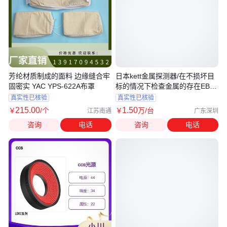
芳纶材质制成的面料 边缘缝合牢
日本kett金属探测器/在不损坏目
固密实 YAC YPS-622A布罩
标的情况下检查金属的存在EB-
610
真实性已核验
真实性已核验
215
.00
1
.50
￥
/个
￥
万
/台
江苏南通
广东深圳
咨询
电话
咨询
电话