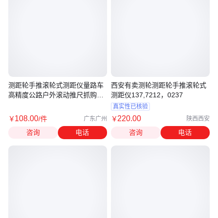
测距轮手推滚轮式测距仪量路车
西安有卖测轮测距轮手推滚轮式
高精度公路户外滚动推尺抓购测
测距仪137,7212，0237
量尺
真实性已核验
108
.00
220
.00
￥
/件
￥
广东广州
陕西西安
咨询
电话
咨询
电话