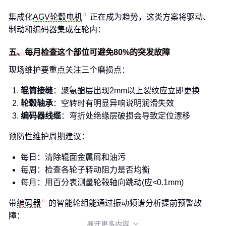
集成化
AGV轮毂电机
正在成为趋势，这类方案将驱动、
制动和编码器集成在轮内：
五、每月检查这个部位可避免80%的突发故障
现场维护要重点关注三个磨损点：
辊筒接缝
：聚氨酯层出现2mm以上裂纹应立即更换
轮毂轴承
：空转时有明显异响说明润滑失效
编码器线缆
：弯折处绝缘层破损会导致定位漂移
预防性维护周期建议：
每日：清除辊面金属屑和油污
每周：检查各轮子转动阻力是否均衡
每月：用百分表测量轮毂轴向跳动(应<0.1mm)
带
编码器
的智能轮组能通过振动频谱分析提前预警故
障：
展开更多内容
