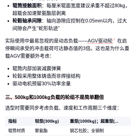
辊筒接触面积
：每厘米辊面宽度建议承重不超过80kg，
超载会加速聚氨酯层剥离
轮毂轴承间隙
：轴向游隙应控制在0.05mm以内，过大
间隙会产生"蛇形轨迹"
实际使用中最易忽视的是动态负载——
AGV驱动轮
在启
停瞬间承受的冲击载荷可达静态值的3倍。这也是为什么重
载AGV需要额外考虑：
辊筒内部加装减震弹簧
轮毂采用整体铸造而非焊接结构
驱动电机预留30%功率余量
三、500kg和1000kg负载的轮组不是简单翻倍
选型时需要同步考虑负载、速度和工作周期三个维度：
指标
轻型(300kg)
重型(1000kg)；超重型(...
辊筒材质
聚氨酯
钢芯包胶；全钢制