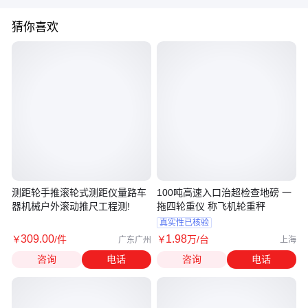
猜你喜欢
测距轮手推滚轮式测距仪量路车
100吨高速入口治超检查地磅 一
器机械户外滚动推尺工程测!
拖四轮重仪 称飞机轮重秤
真实性已核验
309
.00
1
.98
￥
/件
￥
万
/台
广东广州
上海
咨询
电话
咨询
电话