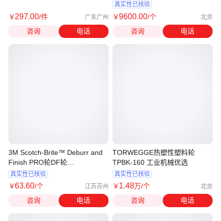
MW318
真实性已核验
297
.00
9600
.00
￥
/件
￥
/个
广东广州
北京
咨询
电话
咨询
电话
3M Scotch-Brite™ Deburr and
TORWEGGE热塑性塑料轮
Finish PRO轮DF轮
TPBK-160 工业机械优选
76.2mm×6.35mm×6.35mm
真实性已核验
真实性已核验
63
.60
1
.48
￥
/个
￥
万
/个
江苏苏州
北京
咨询
电话
咨询
电话