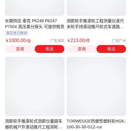
长期供应 泰克 P6248 P6247
测距轮手推滚轮工程测量仪滚尺
P7504 高压差分探头 可提供租赁
米轮手持滚动推尺轮式车道路测
距仪
真实性已核验
1000
.00
213
.00
￥
/台
￥
/件
广东深圳
广东广州
咨询
电话
咨询
电话
测距轮手推滚轮式测距仪量路车
TORWEGGE热塑性塑料轮HGK-
器机械户外滚动推尺工程测轮
100-30-38-G12-rot