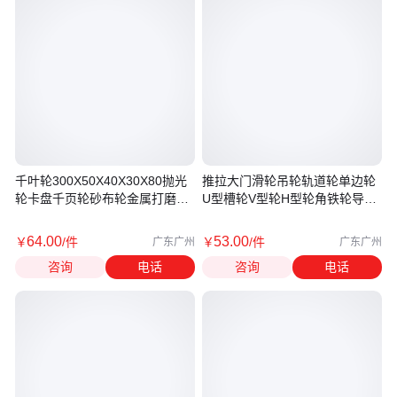
千叶轮300X50X40X30X80抛光
推拉大门滑轮吊轮轨道轮单边轮
轮卡盘千页轮砂布轮金属打磨轮
U型槽轮V型轮H型轮角铁轮导轨
砂纸轮
轮
64
.00
53
.00
￥
/件
￥
/件
广东广州
广东广州
咨询
电话
咨询
电话