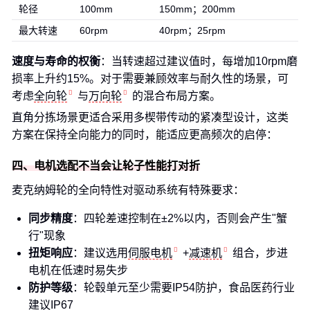
轮径
100mm
150mm；200mm
最大转速
60rpm
40rpm；25rpm
速度与寿命的权衡
：当转速超过建议值时，每增加10rpm磨
损率上升约15%。对于需要兼顾效率与耐久性的场景，可
考虑
全向轮
与
万向轮
的混合布局方案。
直角分拣场景更适合采用多楔带传动的紧凑型设计，这类
方案在保持全向能力的同时，能适应更高频次的启停：
四、电机选配不当会让轮子性能打对折
麦克纳姆轮的全向特性对驱动系统有特殊要求：
同步精度
：四轮差速控制在±2%以内，否则会产生"蟹
行"现象
扭矩响应
：建议选用
伺服电机
+
减速机
组合，步进
电机在低速时易失步
防护等级
：轮毂单元至少需要IP54防护，食品医药行业
建议IP67