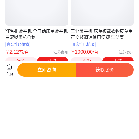
YPA-III烫平机 全自动床单烫平机
工业烫平机 床单被罩衣物皮草用
三滚熨烫机价格
可变频调速使用便捷 江洁泰
真实性已核验
真实性已核验
2
.12
1000
.00
￥
万
/台
￥
/台
江苏泰州
江苏泰州
咨询
电话
咨询
电话
立即咨询
获取底价
主页
圆棒机木工机械方木车圆机旋木
恒钧HJ-NHS全新电动半自动压