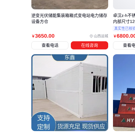
逆变光伏储能集装箱箱式变电站电力储存
卓汉z-h
设备方仓
内部尺寸1201
真实性已核
3650
.00
6800
.0
山西运城
￥
￥
查看电话
在线咨询
查看