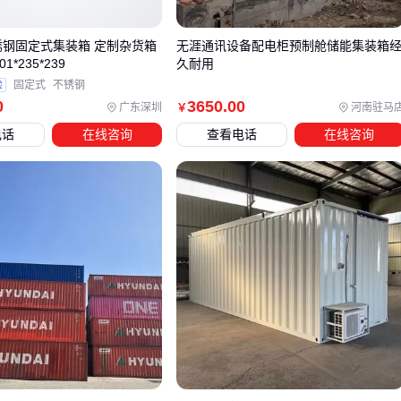
工业场景推荐模块化设计的
工业储能集装箱
，户外项目则要
不锈钢固定式集装箱 定制杂货箱
无涯通讯设备配电柜预制舱储能集装箱
考虑
户外储能集装箱
的防风沙设计。需要频繁移动的场合，
*235*239
久耐用
带自卸功能的
移动储能集装箱
能省去吊装费用。
验
固定式
不锈钢
0
3650
.00
广东深圳
河南驻马
￥
四、哪些配套设备看似可选实则必装
电话
在线咨询
查看电话
在线咨询
采购后最容易超支的是这两类配套：
温控系统
不带空调的集装箱夏季内部温度可达60℃，必须加装
储能集
装箱空调
。防爆型比普通款贵40%，但能避免因温控失效
导致的保险拒赔
监控体系
电池管理系统
和消防联动模块的后期加装成本比出厂集成
高3倍，还会增加7-15天停机时间
血泪教训：
某光伏电站为省8万配套预算，最终因过热故障损