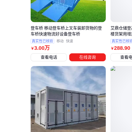
登车桥 移动登车桥上叉车装卸货物的登
艾鼎仓储登
车桥快速物流好设备登车桥
楼货架用增
真实性已核验
移动
快速
真实性已核
3
.00
万
288
.90
￥
￥
查看电话
在线咨询
查看