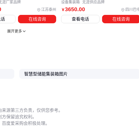
省下的每一分运维费用，都是实打实的利润。
无涯厂家品牌
设备集装箱
无涯供应品牌
0
3650
.00
江苏泰州
四川巴
￥
电话
在线咨询
查看电话
在线咨询
展开更多
智慧型储能集装箱图片
由来源第三方负责，仅供您参考。
利方保留追究权利。
，百度爱采购会积极处理。