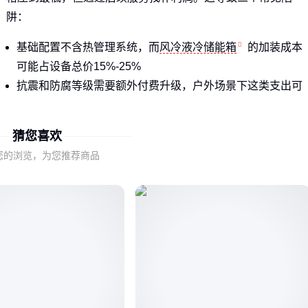
阱：
基础配置不含热管理系统，而
风冷液冷储能箱
的加装成本
可能占设备总价15%-25%
抗震和防腐等级需要额外付费升级，户外场景下这类支出可
能翻倍
运输安装费用按次计算，偏远地区可能产生10万+的附加成
猜您喜欢
结论：
只看设备单价就像用油箱容量算油耗，实际支出取决于
您的浏览，为您推荐商品
系统效率和场景适配性 ⚠️
二、液冷和风冷的真实能耗差异会吃掉多少利润
热管理系统的选型直接影响度电成本。以5MWh系统为例：
风冷方案初期投入低30%，但持续运行的电费比液冷高40%
液冷的
储能冷却系统
需要配合板式换热器，维护成本更高
但寿命长2-3年