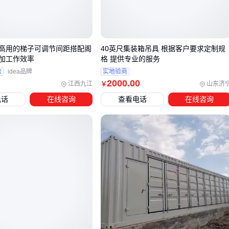
在日均温差超过15℃的地区，风冷系统的电池衰减速度会加
快1.8倍
关键数据：
液冷系统虽然贵20万，但在高负荷场景下2年就能
高用的梯子可调节间距搭配阁
40英尺集装箱吊具 根据客户要求定制规
加工作效率
格 提供专业的服务
通过节电回本。
验
idea品牌
实地验商
2000
.00
江西九江
山东济
￥
三、工业级和户外型5MWh方案的TCO对比表
电话
在线咨询
查看电话
在线咨询
成本项
工业场景
户外场景
箱体防腐
普通涂层
重防腐涂层
热管理方式
液冷优先
风冷+辅助加热
运输安装
厂内吊装
特种车辆运输
5年运维成本
约18万
约25万