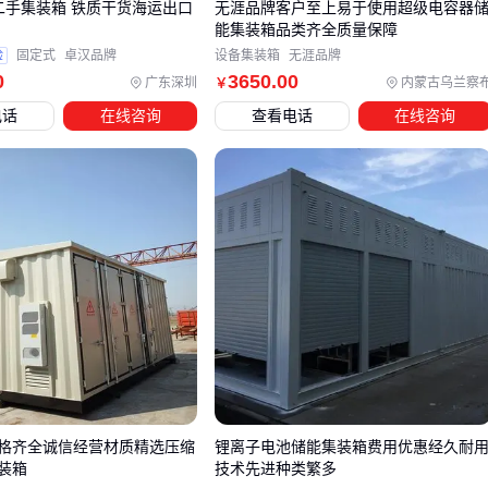
P二手集装箱 铁质干货海运出口
无涯品牌客户至上易于使用超级电容器
失了价值120万的电池组。
能集装箱品类齐全质量保障
验
固定式
卓汉品牌
设备集装箱
无涯品牌
五、运维成本如何从每度电2毛压到1毛
0
3650
.00
广东深圳
内蒙古乌兰察
￥
预防性维护能显著降低长期成本，重点关注三个环节：
电话
在线咨询
查看电话
在线咨询
电缆巡检：每季度检查一次
储能电缆
接头氧化情况，劣化
速度比预期快30%
除尘周期：风冷系统滤网每月清理，粉尘环境需缩短至两周
容量校准：每6个月做一次全容量测试，避免虚标造成的过
风险
实测数据：
严格执行上述维护的电站，5年后电池容量仍保持
在标称值的92%。
真正的成本决策应该回归度电成本公式：（设备成本+配套成
+运维成本）/总放电量。对于长期运营项目，
太阳能储能系统
格齐全诚信经营材质精选压缩
锂离子电池储能集装箱费用优惠经久耐
的混合方案可能比纯
锂电池储能系统
更具经济性。记住：
装箱
技术先进种类繁多