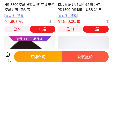
HS-8800监测报警系统 广播电台
特高频原理环网柜监测 JHT-
监测系统 海视盛世
PD1500 RS485丨USB 是 自主
研发生产 嘉禾通
真实性已核验
真实性已核验
4
.90
1850
.00
￥
万
/台
￥
/套
北京
上海
咨询
电话
咨询
电话
立即咨询
获取底价
主页
特高频原理环网柜监测 可贴牌
拓兴工地专用监测系统 噪音大气
是 RS485丨USB 自主研发生产
压4G远程监控
嘉禾通
真实性已核验
实地验厂
1850
.00
600
.00
￥
/套
￥
/套
上海
山东济南