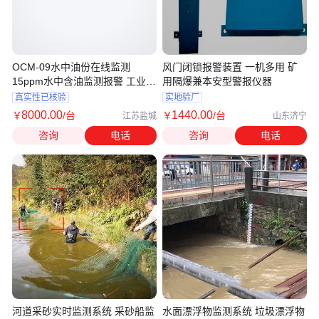
OCM-09水中油份在线监测
风门闭锁报警装置 一机多用 矿
15ppm水中含油监测报警 工业
用隔爆兼本安型警报仪器
船舶可用
真实性已核验
实地验厂
8000
.00
1440
.00
￥
/台
￥
/台
江苏盐城
山东济宁
咨询
电话
咨询
电话
河道采砂实时监测系统 采砂船监
水面漂浮物监测系统 垃圾漂浮物