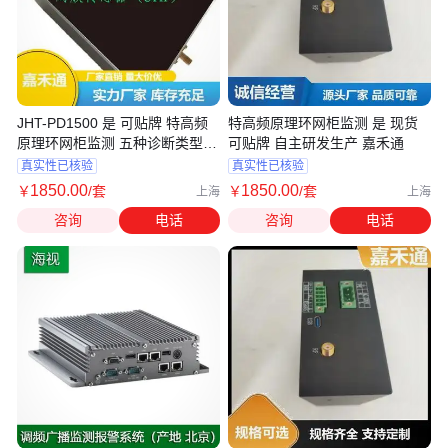
JHT-PD1500 是 可贴牌 特高频
特高频原理环网柜监测 是 现货
原理环网柜监测 五种诊断类型
可贴牌 自主研发生产 嘉禾通
嘉禾通
真实性已核验
真实性已核验
1850
.00
1850
.00
￥
/套
￥
/套
上海
上海
咨询
电话
咨询
电话