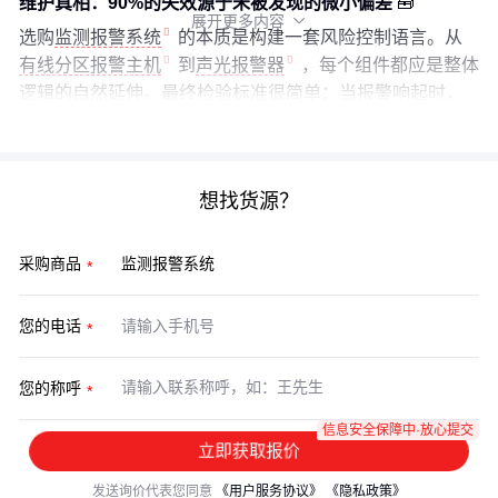
维护真相：90%的失效源于未被发现的微小偏差
🧰
展开更多内容

选购
监测报警系统
的本质是构建一套风险控制语言。从
有线分区报警主机
到
声光报警器
，每个组件都应是整体
逻辑的自然延伸。最终检验标准很简单：当报警响起时，
现场人员是否能够不假思索地采取正确行动。
想找货源？
采购商品
您的电话
您的称呼
信息安全保障中·放心提交
立即获取报价
发送询价代表您同意
《用户服务协议》
《隐私政策》