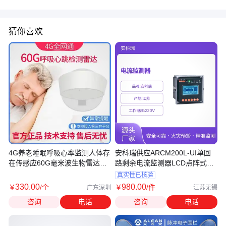
猜你喜欢
4G养老睡眠呼吸心率监测人体存
安科瑞供应ARCM200L-UI单回
在传感应60G毫米波生物雷达报
路剩余电流监测器LCD点阵式显
警器
示
真实性已核验
330
.00
980
.00
￥
/个
￥
/件
广东深圳
江苏无锡
咨询
电话
咨询
电话