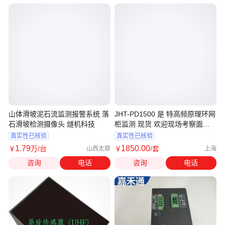
山体滑坡泥石流监测报警系统 落
JHT-PD1500 是 特高频原理环网
石滑坡检测摄像头 燧机科技
柜监测 现货 欢迎现场考察面议
嘉禾通
真实性已核验
真实性已核验
1
.79
1850
.00
￥
万
/台
￥
/套
山西太原
上海
咨询
电话
咨询
电话