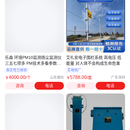
乐森 环境PM10监测扬尘监测仪
艾礼安电子围栏系统 高电压 低
三五七项多 PM技术多看参数范
能量 对人体不会构成生命危害
围
真实性已核验
实地验厂
4000
.00
5788
.00
￥
/个
￥
/套
山东烟台
广东深圳
咨询
电话
咨询
电话