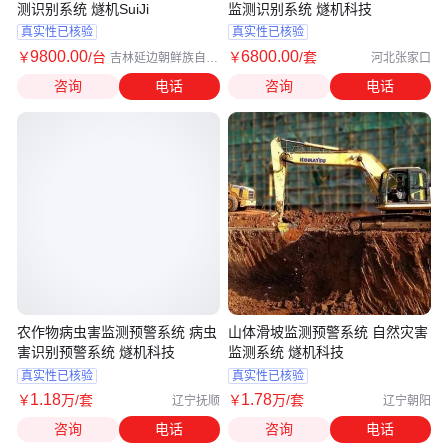
测识别系统 燧机SuiJi
监测识别系统 燧机科技
真实性已核验
真实性已核验
9800
.00
6800
.00
￥
/台
￥
/套
吉林延边朝鲜族自治
河北张家口
州
咨询
电话
咨询
电话
农作物病虫害监测预警系统 病虫
山体滑坡监测预警系统 自然灾害
害识别预警系统 燧机科技
监测系统 燧机科技
真实性已核验
真实性已核验
1
.18
1
.78
￥
万
/套
￥
万
/套
辽宁抚顺
辽宁朝阳
咨询
电话
咨询
电话