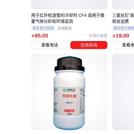
用于红外检波管的冷却剂 CF4 适用于微
三氯化钌 医
量气体分析和环境监测
税含运费
真实性已核验
全国配送
真实性已核
95
.00
19
.00
四川自贡
￥
￥
查看电话
在线咨询
查看