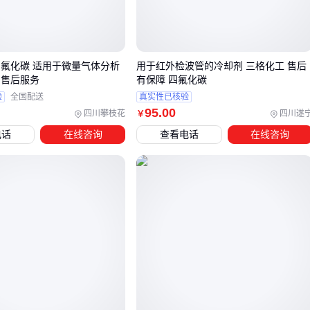
差，这也是部分采购方更换供应商后工艺需要重新调试的原
因。
三、电子级与半导体用四氟化碳如何区分选择？
四氟化碳 适用于微量气体分析
用于红外检波管的冷却剂 三格化工 售后
 售后服务
有保障 四氟化碳
当采购高纯四氟化碳99.9995% 40L时，纯度参数只是基础门
验
全国配送
真实性已核验
槛，关键要区分电子级与半导体用产品的实际差异。电子级四
95
.00
四川攀枝花
四川遂
￥
氟化碳通常用于一般电子元件清洗，而半导体级对特定杂质
电话
在线咨询
查看电话
在线咨询
（如金属离子、水分）的控制更为严格，直接影响晶圆蚀刻的
均匀性。
判断时需注意：
电子级产品可能标注99.9995%纯度，但未说明对硅片有害的
痕量杂质含量
半导体用四氟化碳
会明确标注蚀刻速率、颗粒物控制等工
艺适配指标
工业级产品即使纯度达标，也可能因包装材料析出物污染气