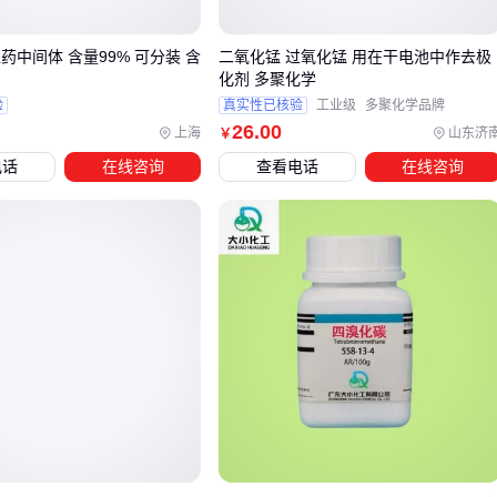
体
药中间体 含量99% 可分装 含
二氧化锰 过氧化锰 用在干电池中作去极
在半导体工艺中，三氟化氮等替代气体虽能实现类似蚀刻效
化剂 多聚化学
果，但需重新调整设备参数和工艺配方。若考虑替代方案，需
验
真实性已核验
工业级
多聚化学品牌
评估：
26
.00
上海
山东济
￥
电话
在线咨询
查看电话
在线咨询
产线设备的气体兼容性（如管道耐腐蚀性）
工艺窗口的调整空间（温度/压力容差）
替代气体可能带来的副产品处理成本
实际采购中，建议先确认钢瓶内壁处理工艺——半导体用四氟
化碳会采用电抛光不锈钢瓶，而电子级可能使用普通钢瓶。这
种差异在长期存储时会导致气体纯度衰减速度明显不同。
四、为什么钢瓶和管道系统会悄悄影响气体纯度？
采购高纯四氟化碳99.9995% 40L时，供应商很少主动提醒：钢
瓶内壁处理等级和管道材质会直接影响气体最终纯度。即使出