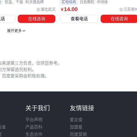
验
低温、干燥
科沃德品牌
实地验商
白色颗粒
中间体
搬运时的机械振动会扰动瓶底沉积物，而普通减压阀的膜片材
14
.00
湖北武汉
江苏常
￥
质可能渗透微量水汽。曾有电子厂因使用工业级减压阀，导致
电话
在线咨询
查看电话
在线咨询
晶圆表面出现纳米级氧化物缺陷。
展开更多
必须建立的防护逻辑：
钢瓶搬运车
需配备减震轮和垂直固定装置，避免运输途中
剧烈晃动
由来源第三方负责，仅供您参考。
高纯气体减压阀
应选择全金属波纹管密封结构，杜绝橡胶
利方保留追究权利。
膜片析出物
，百度爱采购会积极处理。
气体检测仪
建议安装在钢瓶阀出口，实时监测纯度波动
这些细节成本不到主设备采购额的5%，却能规避80%以上的应
用风险——在半导体行业，预防性投入永远比事后追溯更经
则
关于我们
友情链接
济。
平台声明
爱企查
高纯四氟化碳99.9995% 40L的可靠性链条始于钢瓶资质验证，
标准
产品百科
加盟星
贯穿于配套设备匹配度，最终落脚于操作规范。采购决策时，
则
生态合作
百度营销