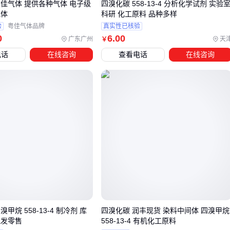
粤佳气体 提供各种气体 电子级
四溴化碳 558-13-4 分析化学试剂 实验
厂检测达标，运输和存储过程中，劣质钢瓶可能因内壁微孔吸
气体
科研 化工原料 品种多样
附杂质，而普通碳钢管道在长期接触高纯气体后可能释放金属
验
粤佳气体品牌
真实性已核验
离子。
0
6
.00
广东广州
天
￥
关键配套需同步考虑：
电话
在线咨询
查看电话
在线咨询
耐高压气体钢瓶
应优先选择电解抛光不锈钢材质，避免传
统钢瓶的钝化层脱落风险
实验室气体管道
推荐全系统使用EP级不锈钢，焊接处需氩
气保护防止氧化
气体纯化器
应安装在用气终端前，尤其对湿度敏感的半导
体工艺
这些隐性成本往往在设备运行三个月后才逐渐显现——当蚀刻
机出现不明残留物时，问题可能早已潜伏在配套环节。
五、40L钢瓶搬运和减压阀选型中的两个致命盲区
甲烷 558-13-4 制冷剂 库
四溴化碳 润丰现货 染料中间体 四溴甲烷
批发零售
558-13-4 有机化工原料
操作高纯四氟化碳钢瓶时，多数事故源于两个被低估的细节：