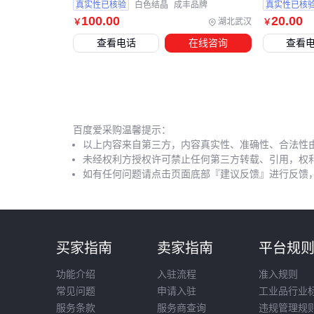
真实性已核验
白色结晶
成丰品牌
真实性已核
100
.00
20
.00
湖北武汉
￥
￥
查看电话
在线咨询
查看
百度爱采购温馨提示：
以上内容来自第三方，内容真实性、准确性、合法性
未经权利方授权许可禁止任何第三方转载、引用，权
如有任何问题请点击页面底部『建议反馈』进行反馈
买家指南
卖家指南
平台规
功能介绍
入驻流程
准入规则
常见问题
申请入驻
工业品行业
服务条款
服务商查询
违规管理规