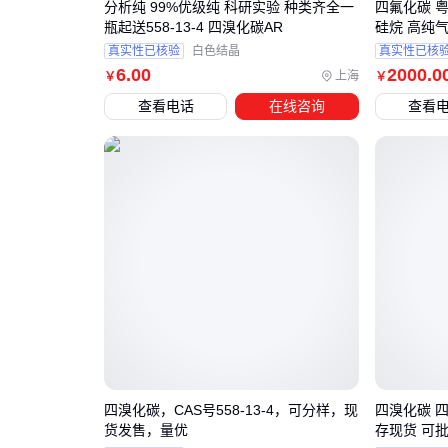
分析纯 99%优级纯 科研实验 种类齐全一
四氟化碳 
瓶起送558-13-4 四溴化碳AR
硅烷 高纯
真实性已核验
白色结晶
真实性已核
6
.00
2000
.0
上海
￥
￥
查看电话
在线咨询
查看
四溴化碳，CAS号558-13-4，可分样，现
四溴化碳 四溴
货发售，量优
存现货 可