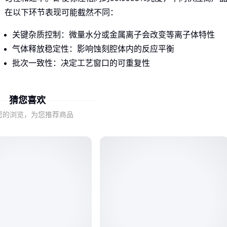
在以下环节表现可能截然不同：
关键杂质控制：微量水分或金属离子会改变等离子体特性
气体释放稳定性：影响蚀刻腔体内的反应平衡
批次一致性：决定工艺窗口的可重复性
工业级与电子级应用的差异正源于此——前者关注基础化学性
猜您喜欢
质，后者要求对工艺参数的全流程可控。
您的浏览，为您推荐商品
二、9995%纯度背后的检测盲区
纯度证书上的小数点后四位数字，可能掩盖了三个重要事实：
检测方法差异：色谱法可能漏检某些活性杂质
取样代表性：钢瓶顶部与底部杂质分布不均
运输后变化：阀门密封性不足会导致二次污染
这些隐性变量使得实验室检测结果与车间实际使用效果产生偏