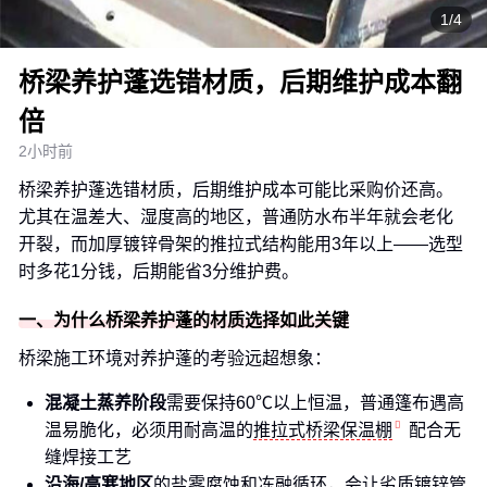
1/4
桥梁养护蓬选错材质，后期维护成本翻
倍
2小时前
桥梁养护蓬选错材质，后期维护成本可能比采购价还高。
尤其在温差大、湿度高的地区，普通防水布半年就会老化
开裂，而加厚镀锌骨架的推拉式结构能用3年以上——选型
时多花1分钱，后期能省3分维护费。
一、为什么桥梁养护蓬的材质选择如此关键
桥梁施工环境对养护蓬的考验远超想象：
混凝土蒸养阶段
需要保持60℃以上恒温，普通篷布遇高
温易脆化，必须用耐高温的
推拉式桥梁保温棚
配合无
缝焊接工艺
沿海/高寒地区
的盐雾腐蚀和冻融循环，会让劣质镀锌管