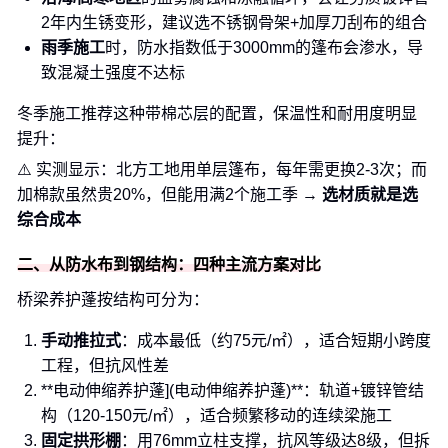
2年内生锈变形，建议选不锈钢骨架+加厚刀刮布的组合
雨季施工
时，防水指数低于3000mm的篷布会渗水，导
致混凝土强度不达标
冬季施工推荐这种带棉芯层的配置，保温性和耐用度明显
提升：
⚠️ 实测显示：北方工地用单层篷布，每年需更换2-3次；而
加棉款虽然贵20%，但能用满2个施工季 →
选材质就是选
综合成本
二、从防水布到钢结构：四种主流方案对比
桥梁养护蓬按结构可分为：
手动推拉式
：成本最低（约75元/㎡），适合短期小跨度
工程，但抗风性差
**电动伸缩养护蓬](电动伸缩养护蓬)**：轨道+镀锌管结
构（120-150元/㎡），适合频繁移动的连续梁施工
固定拱形棚
：用76mm立柱支撑，抗风等级达8级，但拆