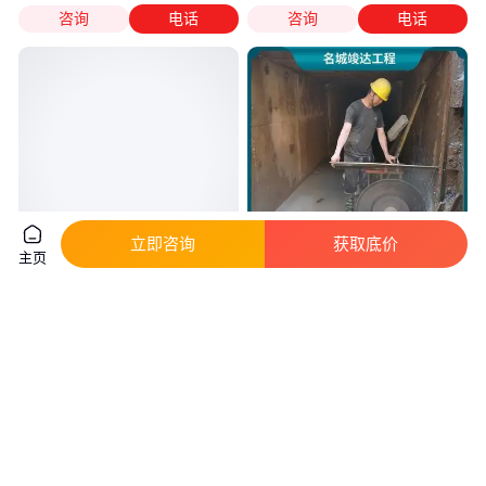
咨询
电话
咨询
电话
立即咨询
获取底价
主页
公园绿化渗排水席垫 隧道路基排
延安吴起 桩头切割 墙体拆除 名
水用乱丝网状土工网垫
城竣达 专业施工队
真实性已核验
真实性已核验
2
.60
100
.00
￥
/平方米
￥
/米
山东泰安
陕西延安
咨询
电话
咨询
电话