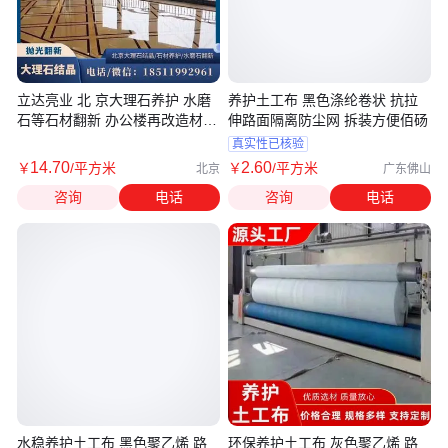
立达亮业 北 京大理石养护 水磨
养护土工布 黑色涤纶卷状 抗拉
石等石材翻新 办公楼再改造材抛
伸路面隔离防尘网 拆装方便佰砀
光养护
真实性已核验
14
.70
2
.60
￥
/平方米
￥
/平方米
北京
广东佛山
咨询
电话
咨询
电话
水稳养护土工布 黑色聚乙烯 路
环保养护土工布 灰色聚乙烯 路