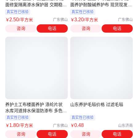
面修复隔离渗水保护层 交期稳定
面养护耐酸碱养护布 现货现发佰
佰砀
砀
真实性已核验
真实性已核验
2
.50
3
.20
￥
/平方米
￥
/平方米
广东佛山
广东佛山
咨询
电话
咨询
电话
养护土工布楼面养护 涤纶片状
山东养护毛毡价格 过滤毛毡
水库河道排水保湿防渗布 多色可
选佰砀
真实性已核验
真实性已核验
1
.80
0
.48
￥
/平方米
￥
广东佛山
山东济南
咨询
电话
咨询
电话