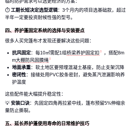
临时防护需求可以选更经济的方案：
⏱️
工期长短决定选型逻辑
：3个月内的项目选基础款，超过
半年一定要投资耐候性强的型号。
四、养护蓬固定系统的选择与安装要点
很多人买完篷布才发现还要解决这些问题：
抗风固定
：每10㎡需配1组
桥梁养护固定扣
，搭配8m
m
大棚防风固膜绳
地面承重
：软土地区要预埋混凝土基座，防止支架沉降
密闭性
：接缝处用PVC胶条密封，避免蒸汽泄漏影响养
护温度
这些配件能大幅提升稳定性：
💡
安装口诀
：先固定四角再拉紧中线，篷布预留5%伸缩余
量防止撕裂。
五、延长养护蓬使用寿命的日常维护技巧