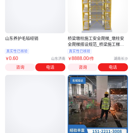
山东养护毛毡经销
桥梁墩柱施工安全爬梯_墩柱安
全爬梯搭设规范_桥梁施工梯笼_
汉坤实业
真实性已核验
真实性已核验
0
.60
8888
.00
￥
￥
/件
山东济南
湖南长沙
咨询
电话
咨询
电话