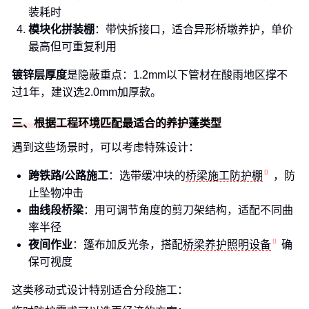
装耗时
模块化拼装棚
：带快拆接口，适合异形桥墩养护，单价
最高但可重复利用
镀锌层厚度
是隐蔽重点：1.2mm以下管材在酸雨地区撑不
过1年，建议选2.0mm加厚款。
三、根据工程环境匹配最适合的养护蓬类型
遇到这些场景时，可以考虑特殊设计：
跨铁路/公路施工
：选带缓冲块的
桥梁施工防护棚
，防
止坠物冲击
曲线段桥梁
：用可调节角度的剪刀架结构，适配不同曲
率半径
夜间作业
：篷布加反光条，搭配
桥梁养护照明设备
确
保可视度
这类移动式设计特别适合分段施工：