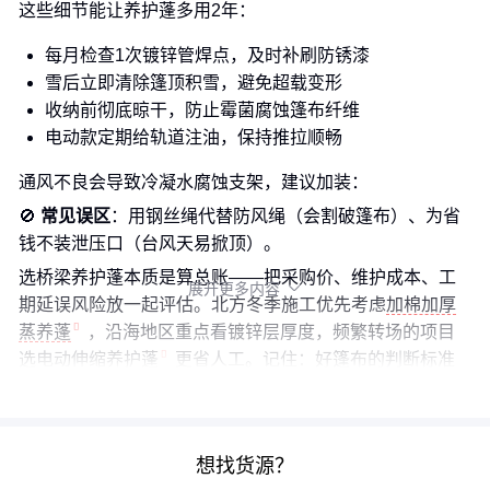
这些细节能让养护蓬多用2年：
每月检查1次镀锌管焊点，及时补刷防锈漆
雪后立即清除篷顶积雪，避免超载变形
收纳前彻底晾干，防止霉菌腐蚀篷布纤维
电动款定期给轨道注油，保持推拉顺畅
通风不良会导致冷凝水腐蚀支架，建议加装：
🚫
常见误区
：用钢丝绳代替防风绳（会割破篷布）、为省
钱不装泄压口（台风天易掀顶）。
选桥梁养护蓬本质是算总账——把采购价、维护成本、工
展开更多内容

期延误风险放一起评估。北方冬季施工优先考虑
加棉加厚
蒸养蓬
，沿海地区重点看镀锌层厚度，频繁转场的项目
选
电动伸缩养护蓬
更省人工。记住：好篷布的判断标准
不是价格，是每平米能撑多少个施工日。
想找货源？