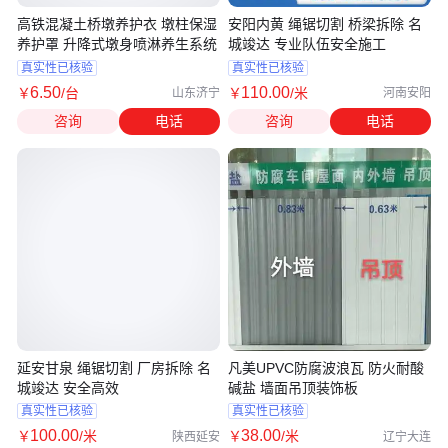
高铁混凝土桥墩养护衣 墩柱保湿
安阳内黄 绳锯切割 桥梁拆除 名
养护罩 升降式墩身喷淋养生系统
城竣达 专业队伍安全施工
真实性已核验
真实性已核验
6
.50
110
.00
￥
/台
￥
/米
山东济宁
河南安阳
咨询
电话
咨询
电话
延安甘泉 绳锯切割 厂房拆除 名
凡美UPVC防腐波浪瓦 防火耐酸
城竣达 安全高效
碱盐 墙面吊顶装饰板
真实性已核验
真实性已核验
100
.00
38
.00
￥
/米
￥
/米
陕西延安
辽宁大连