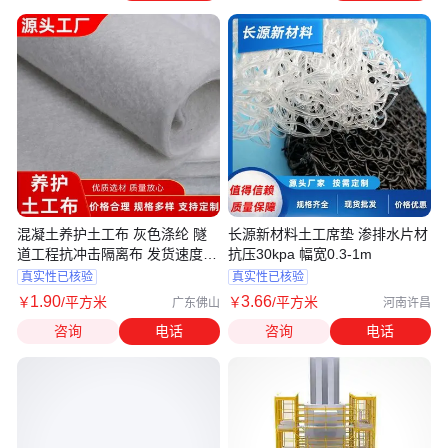
混凝土养护土工布 灰色涤纶 隧
长源新材料土工席垫 渗排水片材
道工程抗冲击隔离布 发货速度快
抗压30kpa 幅宽0.3-1m
佰砀
真实性已核验
真实性已核验
1
.90
3
.66
￥
/平方米
￥
/平方米
广东佛山
河南许昌
咨询
电话
咨询
电话