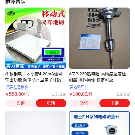
猜你喜欢
不锈钢电子地磅带4-20mA信号
WZP-230热电阻 高精度温度检
输出功能 防潮防水型电子秤防护
测器 操作简便 稳定可靠
等级
真实性已核验
实地验厂
588
.00
100
.00
￥
/台
￥
/件
江苏苏州
江苏淮安
咨询
电话
咨询
电话