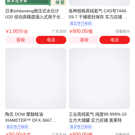
日本tohkeneng绝压式水位计
各种规格高纯氦气 CAS号7440-
U20 径向高精度插入式用于长期
59-7 干燥密封保存 实力店铺 奥
连续观测
莱特
真实性已核验
1
.00
600
.00
￥
万
/台
￥
/瓶
广东深圳
安徽亳州
咨询
电话
咨询
电话
陶氏 DOW 聚醚硅油
工业高纯氦气 纯度99.999% 10
XIAMETER™ OFX-3667
立方大储罐 实力店铺 奥莱特
200KG/桶
真实性已核验
真实性已核验
50
.00
600
.00
￥
/千克
￥
/瓶
江苏苏州
安徽安庆