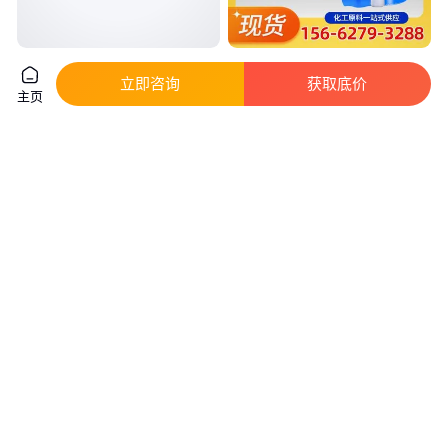
低压高纯氦气 通常压力15MPa
异丙醇工业级 IPA 油墨印刷稀释
立即咨询
获取底价
干燥密封保存 实力店铺 奥莱特
剂 CAS：67-63-0 规格齐全 现货
主页
批发
真实性已核验
真实性已核验
600
.00
6
.20
￥
/瓶
￥
/千克
安徽淮北
山东济南
咨询
电话
咨询
电话
工业甲酸 扬巴原装85%蚁酸 性
煤焦油 灌装桶装均可 高温中温
能稳定优质有机酸溶剂 医药橡胶
低温中间体燃料 使用简便