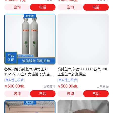
咨询
电话
咨询
电话
各种规格高纯氦气 通常压力
高纯氙气 纯度99.999%氙气 40L
15MPa 30立方大储罐 实力店铺
工业氙气钢瓶供应
奥莱特
真实性已核验
真实性已核验
600
.00
500
.00
￥
/瓶
￥
/瓶
安徽蚌埠
山东青岛
咨询
电话
咨询
电话