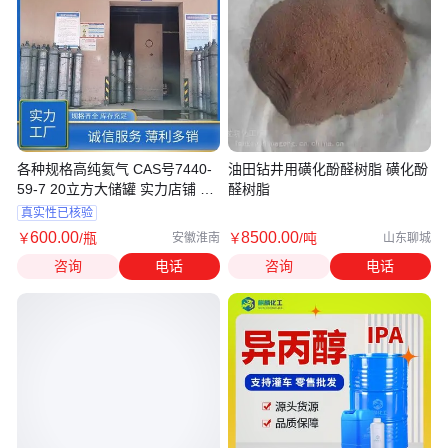
各种规格高纯氦气 CAS号7440-
油田钻井用磺化酚醛树脂 磺化酚
59-7 20立方大储罐 实力店铺 奥
醛树脂
莱特
真实性已核验
600
.00
8500
.00
￥
/瓶
￥
/吨
安徽淮南
山东聊城
咨询
电话
咨询
电话