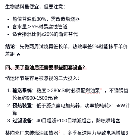
生物燃料虽便宜，但要注意：
热值普遍低30%，需改造燃烧器
含水量＞5%时易腐蚀管道
适合掺混比例≤20%的渐进替代
结论
：先做两周试烧再签长单，热效率差5%就能抹平单价
差距 🔥
四、买了重油后还需要哪些配套设备？
储运环节最容易被忽视的三大投入：
输送系统
：粘度＞380cSt时必须配
燃油泵
，不锈钢齿
轮泵约900-1500元/台
预热装置
：低于凝点需电加热器，功率按吨耗×1.5kW计
算
过滤设备
：40目粗滤+100目精滤组合，防喷嘴堵塞
某陶瓷厂未装
燃油加热器
，冬季泵送阻力导致电耗增加3