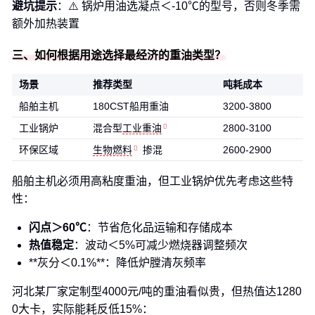
避坑提示
：⚠️ 锅炉用油选凝点＜-10℃的型号，否则冬季需
额外加热装置
三、如何根据用途选择最经济的重油类型？
场景
推荐类型
吨耗成本
船舶主机
180CST船用重油
3200-3800
工业锅炉
混合型
工业重油
2800-3100
环保区域
生物燃料
掺混
2600-2900
船舶主机必须用高粘度重油，但工业锅炉优先考虑这些特
性：
闪点＞60℃
：节省危化品运输和存储成本
热值稳定
：波动＜5%可减少燃烧器调整频次
**灰分＜0.1%**：降低炉膛清灰频率
河北某厂家定制型4000元/吨的重油看似贵，但热值达1280
0大卡，实际能耗反低15%：