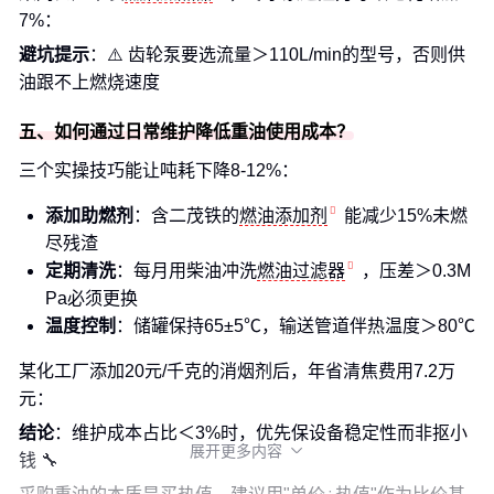
7%：
避坑提示
：⚠️ 齿轮泵要选流量＞110L/min的型号，否则供
油跟不上燃烧速度
五、如何通过日常维护降低重油使用成本？
三个实操技巧能让吨耗下降8-12%：
添加助燃剂
：含二茂铁的
燃油添加剂
能减少15%未燃
尽残渣
定期清洗
：每月用柴油冲洗
燃油过滤器
，压差＞0.3M
Pa必须更换
温度控制
：储罐保持65±5℃，输送管道伴热温度＞80℃
某化工厂添加20元/千克的消烟剂后，年省清焦费用7.2万
元：
结论
：维护成本占比＜3%时，优先保设备稳定性而非抠小
展开更多内容

钱 🔧