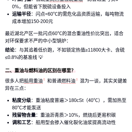
0%，但能省下脱硫设备投入
运输半径
：闪点<60℃的需危化品资质运输，每吨物流
成本增加150-200元
最近湖北产区一批闪点60℃的混合重油性价比突出，适合
对环保要求不严的中小型锅炉：
结论
：与其追着低价跑，不如锁定热值≥11800大卡、含硫
≤0.8%的基准线 💡
二、重油与燃料油的区别在哪里？
很多人把
船用重油
和普通
燃料油
混为一谈，其实关键差
异在三点：
粘度分级
：重油粘度普遍＞180cSt（40℃），需加热至
80℃才能泵送
残留物含量
：重油沥青质＞10%，燃烧后更易积碳
调和工艺
：船用型会掺入催化裂化油浆提高流动性